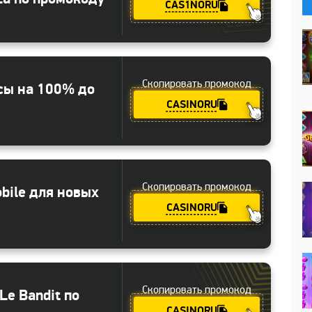
CAS1NORU
Скопировать промокод
сы на 100% до
CASINORU
Скопировать промокод
bile для новых
CASINORU
Скопировать промокод
Le Bandit по
CASINORU