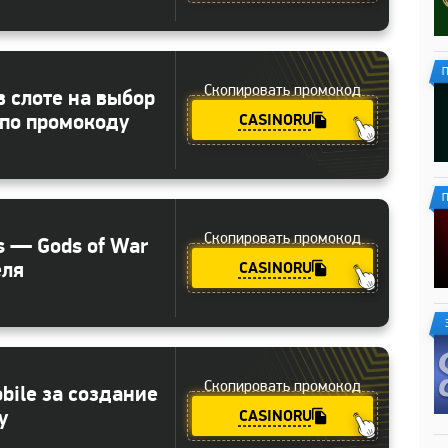
Скопировать промокод
в слоте на выбор
 по промокоду
CASINORU
Скопировать промокод
s — Gods of War
еля
CASINORU
Скопировать промокод
bile за создание
у
CASINORU