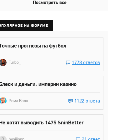
Посмотреть все
ОПУЛЯРНОЕ НА ФОРУМЕ
Точные прогнозы на футбол
1778 ответов
Turbo_
Блеск и деньги: империи казино
1122 ответа
Рома Волк
Не хотят выводить 147$ SninBetter
21 ответ
B
byniiippp