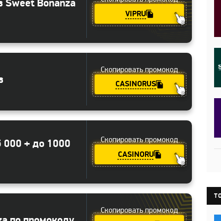
в Sweet Bonanza
VIPRU
Скопировать промокод
в
CASINORUS
Скопировать промокод
 000 + до 1000
CASINORU
Т
Скопировать промокод
za по промокоду