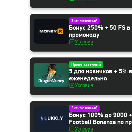
Эксклюзивный
Бонус 250% + 50 FS в O
промокоду
Условия
Приветственный
5 для новичков + 5% в
еженедельно
Условия
Эксклюзивный
Бонус 100% до 9000 + 
Football Bonanza по п
Условия