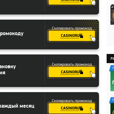
Скопировать промокод
промокоду
CASINORU
Л
Скопировать промокод
тановку
ия
CASINORU
Скопировать промокод
 каждый месяц
CASINORU