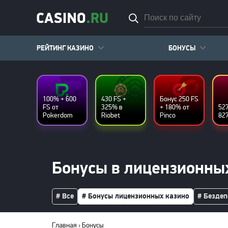
РЕЙТИНГ КАЗИНО
БОНУСЫ
100% + 600
430 FS +
Бонус 250 FS
FS от
325% в
+ 180% от
527
Pokerdom
Riobet
Pinco
82
Бонусы в лицензионны
# Все
# Бонусы лицензионных казино
# Бездеп
Главная
›
Бонусы