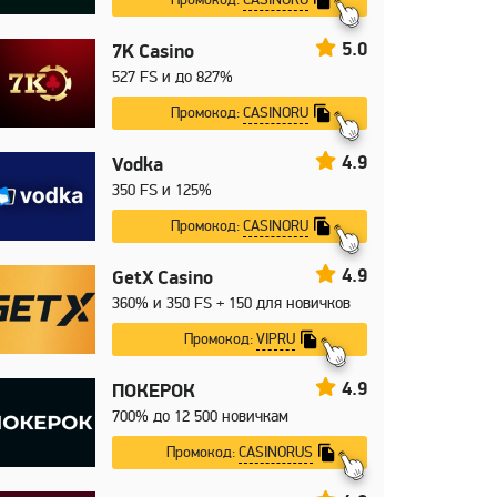
5.0
7K Casino
527 FS и до 827%
CASINORU
Промокод:
4.9
Vodka
350 FS и 125%
CASINORU
Промокод:
4.9
GetX Casino
360% и 350 FS + 150 для новичков
VIPRU
Промокод:
4.9
ПОКЕРОК
700% до 12 500 новичкам
CASINORUS
Промокод: