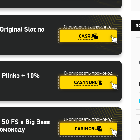
П
Скопировать промокод
riginal Slot по
CASRU
Скопировать промокод
 Plinko + 10%
CAS1NORU
Скопировать промокод
50 FS в Big Bass
ромокоду
CASINORU