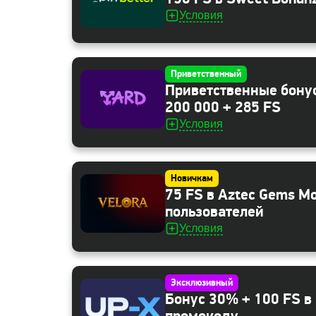
Условия
Приветственный
Приветственные бону
200 000 + 285 FS
Условия
Новичкам
75 FS в Aztec Gems Mo
пользователей
Условия
Эксклюзивный
Бонус 30% + 100 FS в 