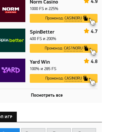
4.9
Norm Casino
1000 FS и 225%
CASINORU
Промокод:
4.7
SpinBetter
400 FS и 200%
CAS1NORU
Промокод:
4.8
Yard Win
100% и 285 FS
CASINORU
Промокод:
Посмотреть все
ОП ИГР