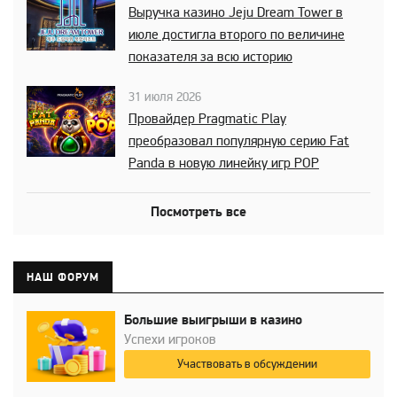
Выручка казино Jeju Dream Tower в
июле достигла второго по величине
показателя за всю историю
31 июля 2026
Провайдер Pragmatic Play
преобразовал популярную серию Fat
Panda в новую линейку игр POP
Посмотреть все
НАШ ФОРУМ
Большие выигрыши в казино
Успехи игроков
Участвовать в обсуждении