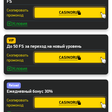
FS
Скопировать
CASINORU
промокод
Условия
VIP
До 50 FS за переход на новый уровень
Скопировать
CASINORU
промокод
Условия
Reload
Ежедневный бонус 30%
Скопировать
CASINORU
промокод