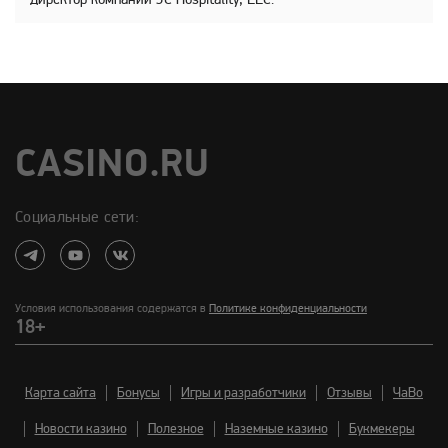
CASINO.RU
Социальные сети:
Условия использования содержатся в
Политике конфиденциальности
18+
Карта сайта
Бонусы
Игры и разработчики
Отзывы
ЧаВо
Новости казино
Полезное
Наземные казино
Букмекеры