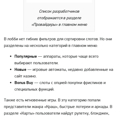
Список разработчиков
отображается в разделе
«Провайдеры» в главном меню
В лобби нет гибких фильтров для сортировки слотов. Но они
разделены на несколько категорий в главном меню:
Популярные
— аппараты, которые чаще всего
выбирают пользователи.
Новые
— игровые автоматы, недавно добавленные на
сайт казино.
Bonus Buy
— слоты с опцией покупки фриспинов и
специальных функций.
Также есть мгновенные игры. В эту категорию попали
представители жанра «Краш», быстрые лотереи и аркады. В
разделе «Карты» пользователи найдут рулетку, блэкджек,