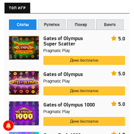
ТОП ИГР
Слоты
Рулетки
Покер
Бинго
Gates of Olympus
5.0
Super Scatter
Pragmatic Play
Демо бесплатно
5.0
Gates of Olympus
Pragmatic Play
Демо бесплатно
5.0
Gates of Olympus 1000
Pragmatic Play
Демо бесплатно