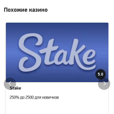
Похожие казино
5.0
Stake
250% до 2500 для новичков