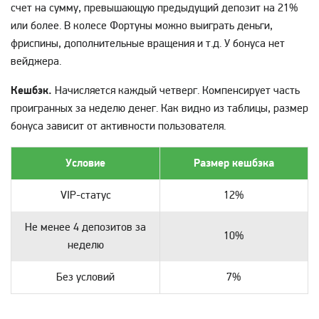
счет на сумму, превышающую предыдущий депозит на 21%
или более. В колесе Фортуны можно выиграть деньги,
фриспины, дополнительные вращения и т.д. У бонуса нет
вейджера.
Кешбэк.
Начисляется каждый четверг. Компенсирует часть
проигранных за неделю денег. Как видно из таблицы, размер
бонуса зависит от активности пользователя.
Условие
Размер кешбэка
VIP-статус
12%
Не менее 4 депозитов за
10%
неделю
Без условий
7%