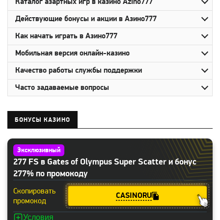
Каталог азартных игр в казино Azino777
Действующие бонусы и акции в Азино777
ФИНАНСОВАЯ ИНФОРМАЦИЯ
Как начать играть в Азино777
Мин. депозит:
75,45
Мобильная версия онлайн-казино
Мин. сумма вывода:
100
Качество работы службы поддержки
Часто задаваемые вопросы
Валюта счета:
RUB, USD, EUR, AMD, AZN, KZT
Лимит на вывод
350 000 в день
средств:
БОНУСЫ КАЗИНО
Ограничение за
Без ограничений
Эксклюзивный
транзакцию:
277 FS в Gates of Olympus Super Scatter и бонус
Способы пополнения
Мир, СБП,
Visa
,
Mastercard
, Tether,
277% по промокоду
Bitcoin
,
Ethereum
,
Dogecoin
,
Litecoin
,
Скопировать
Tron
,
Сбербанк
, Bybit Pay, T-Pay, Т-
CASINORU
промокод
Банк, Через баланс мобильных
телефонов, Банковский перевод,
Условия