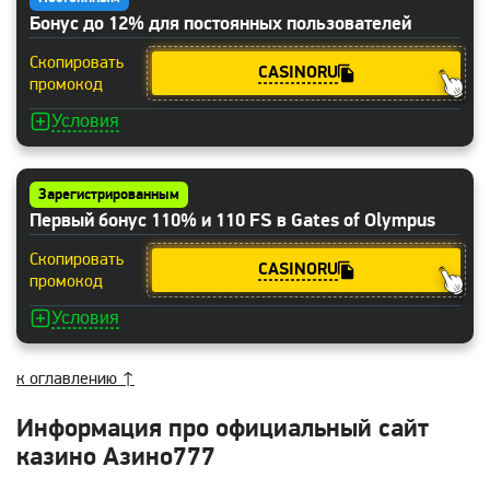
Бонус до 12% для постоянных пользователей
Скопировать
CASINORU
промокод
Условия
Зарегистрированным
Первый бонус 110% и 110 FS в Gates of Olympus
Скопировать
CASINORU
промокод
Условия
к оглавлению ↑
Информация про официальный сайт
казино Азино777