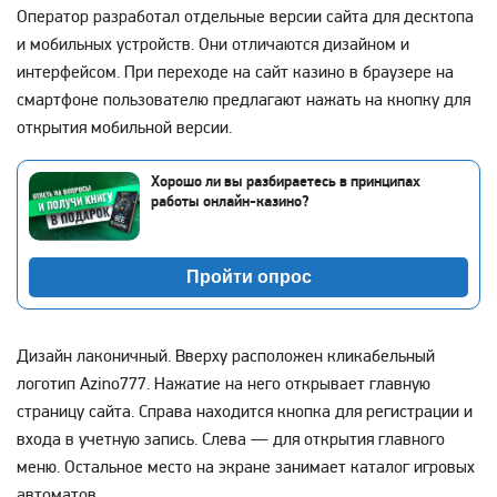
Оператор разработал отдельные версии сайта для десктопа
и мобильных устройств. Они отличаются дизайном и
интерфейсом. При переходе на сайт казино в браузере на
смартфоне пользователю предлагают нажать на кнопку для
открытия мобильной версии.
Хорошо ли вы разбираетесь в принципах
работы онлайн-казино?
Пройти опрос
Дизайн лаконичный. Вверху расположен кликабельный
логотип Azino777. Нажатие на него открывает главную
страницу сайта. Справа находится кнопка для регистрации и
входа в учетную запись. Слева — для открытия главного
меню. Остальное место на экране занимает каталог игровых
автоматов.