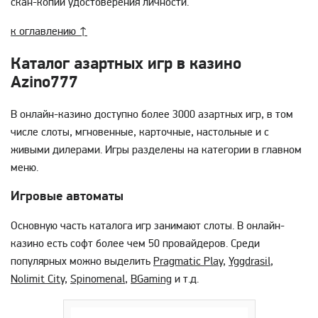
скан-копии удостоверения личности.
к оглавлению ↑
Каталог азартных игр в казино
Azino777
В онлайн-казино доступно более 3000 азартных игр, в том
числе слоты, мгновенные, карточные, настольные и с
живыми дилерами. Игры разделены на категории в главном
меню.
Игровые автоматы
Основную часть каталога игр занимают слоты. В онлайн-
казино есть софт более чем 50 провайдеров. Среди
популярных можно выделить
Pragmatic Play
,
Yggdrasil
,
Nolimit City
,
Spinomenal
,
BGaming
и т.д.