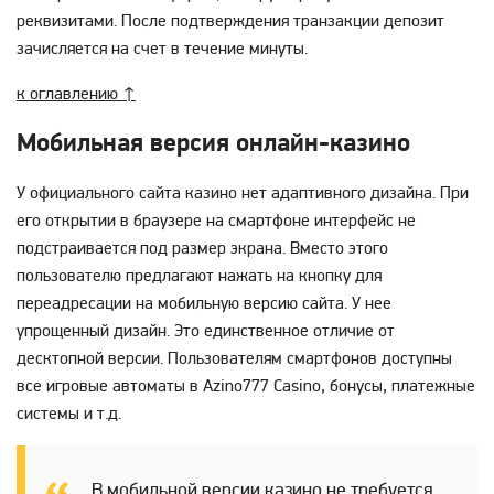
реквизитами. После подтверждения транзакции депозит
зачисляется на счет в течение минуты.
к оглавлению ↑
Мобильная версия онлайн-казино
У официального сайта казино нет адаптивного дизайна. При
его открытии в браузере на смартфоне интерфейс не
подстраивается под размер экрана. Вместо этого
пользователю предлагают нажать на кнопку для
переадресации на мобильную версию сайта. У нее
упрощенный дизайн. Это единственное отличие от
десктопной версии. Пользователям смартфонов доступны
все игровые автоматы в Azino777 Casino, бонусы, платежные
системы и т.д.
В мобильной версии казино не требуется