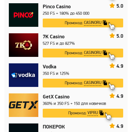
5.0
Pinco Casino
250 FS + 180% до 450 000
CASINORU
Промокод:
5.0
7K Casino
527 FS и до 827%
CASINORU
Промокод:
4.9
Vodka
350 FS и 125%
CASINORU
Промокод:
4.9
GetX Casino
360% и 350 FS + 150 для новичков
VIPRU
Промокод:
4.9
ПОКЕРОК