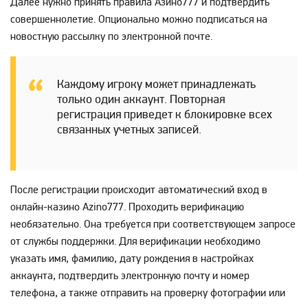
Далее нужно принять правила Азино777 и подтвердить
совершеннолетие. Опционально можно подписаться на
новостную рассылку по электронной почте.
Каждому игроку может принадлежать
только один аккаунт. Повторная
регистрация приведет к блокировке всех
связанных учетных записей.
После регистрации происходит автоматический вход в
онлайн-казино Azino777. Проходить верификацию
необязательно. Она требуется при соответствующем запросе
от службы поддержки. Для верификации необходимо
указать имя, фамилию, дату рождения в настройках
аккаунта, подтвердить электронную почту и номер
телефона, а также отправить на проверку фотографии или