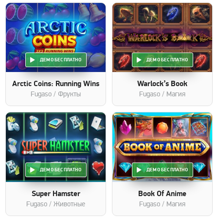
ДЕМО БЕСПЛАТНО
ДЕМО БЕСПЛАТНО
Arctic Coins: Running Wins
Warlock’s Book
Fugaso
/ Фрукты
Fugaso
/ Магия
ДЕМО БЕСПЛАТНО
ДЕМО БЕСПЛАТНО
Super Hamster
Book Of Anime
Fugaso
/ Животные
Fugaso
/ Магия