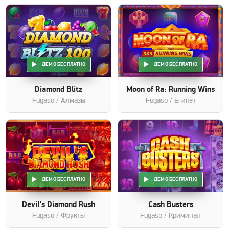
ДЕМО БЕСПЛАТНО
ДЕМО БЕСПЛАТНО
Diamond Blitz
Moon of Ra: Running Wins
Fugaso
/ Алмазы
Fugaso
/ Египет
ДЕМО БЕСПЛАТНО
ДЕМО БЕСПЛАТНО
Devil’s Diamond Rush
Cash Busters
Fugaso
/ Фрукты
Fugaso
/ Криминал