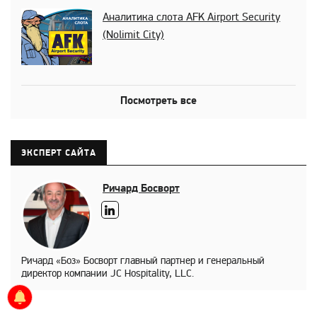
Аналитика слота AFK Airport Security
(Nolimit City)
Посмотреть все
ЭКСПЕРТ САЙТА
Ричард Босворт
Ричард «Боз» Босворт главный партнер и генеральный
директор компании JC Hospitality, LLC.