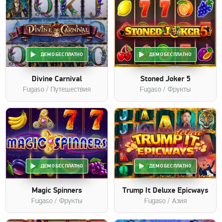
ДЕМО БЕСПЛАТНО
ДЕМО БЕСПЛАТНО
Divine Carnival
Stoned Joker 5
Fugaso
/ Путешествия
Fugaso
/ Фрукты
ДЕМО БЕСПЛАТНО
ДЕМО БЕСПЛАТНО
Magic Spinners
Trump It Deluxe Epicways
Fugaso
/ Фрукты
Fugaso
/ Азия