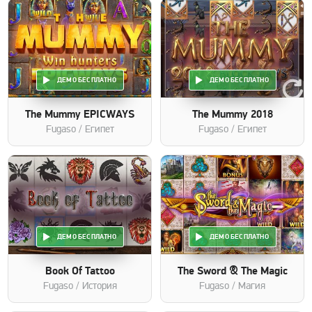
ДЕМО БЕСПЛАТНО
ДЕМО БЕСПЛАТНО
The Mummy EPICWAYS
The Mummy 2018
Fugaso
/ Египет
Fugaso
/ Египет
ДЕМО БЕСПЛАТНО
ДЕМО БЕСПЛАТНО
Book Of Tattoo
The Sword & The Magic
Fugaso
/ История
Fugaso
/ Магия