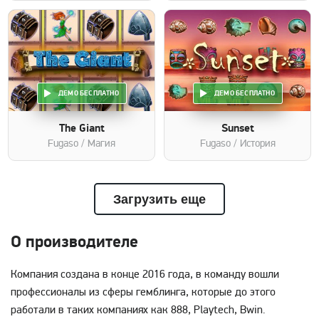
ДЕМО БЕСПЛАТНО
ДЕМО БЕСПЛАТНО
The Giant
Sunset
Fugaso
/ Магия
Fugaso
/ История
Загрузить еще
О производителе
Компания создана в конце 2016 года, в команду вошли
профессионалы из сферы гемблинга, которые до этого
работали в таких компаниях как 888, Playtech, Bwin.