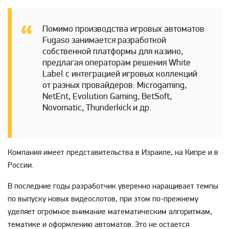
Помимо производства игровых автоматов
Fugaso занимается разработкой
собственной платформы для казино,
предлагая операторам решения White
Label с интеграцией игровых коллекций
от разных провайдеров: Microgaming,
NetEnt, Evolution Gaming, BetSoft,
Novomatic, Thunderkick и др.
Компания имеет представительства в Израиле, на Кипре и в
России.
В последние годы разработчик уверенно наращивает темпы
по выпуску новых видеослотов, при этом по-прежнему
уделяет огромное внимание математическим алгоритмам,
тематике и оформлению автоматов. Это не остается