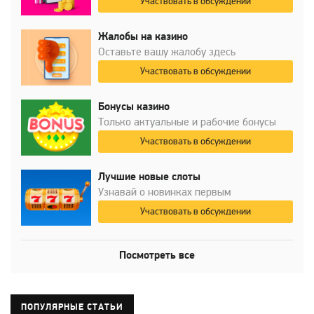
Участвовать в обсуждении
Жалобы на казино
Оставьте вашу жалобу здесь
Участвовать в обсуждении
Бонусы казино
Только актуальные и рабочие бонусы
Участвовать в обсуждении
Лучшие новые слоты
Узнавай о новинках первым
Участвовать в обсуждении
Посмотреть все
ПОПУЛЯРНЫЕ СТАТЬИ