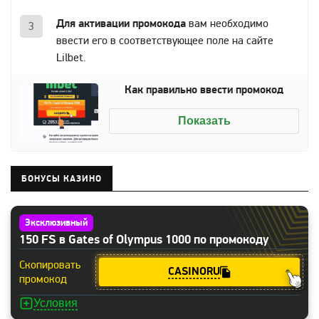
Для активации промокода
вам необходимо
ввести его в соответствующее поле на сайте
Lilbet.
Как правильно ввести промокод
Показать
БОНУСЫ КАЗИНО
Эксклюзивный
150 FS в Gates of Olympus 1000 по промокоду
Скопировать
CASINORU
промокод
Условия