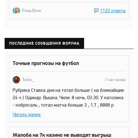
1122 ответа
Рома Волк
ПОСЛЕДНИЕ СООБЩЕНИЯ ФОРУМА
Точные прогнозы на футбол
Turbo_
1 час назад
Рубрика Ставка дня на тотал больше ( на ближайшие
24 ч ) Одинар. Вышка. Чили. 8 ночь. 03:30. У католика
- кобресаль , тотал матча больше 3 , 1.7 , 8888 р
Читать далее
Жалоба на 7к казино не выводят выгрыш