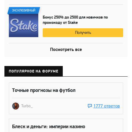
Способы пополнения
Мир, СБП,
Visa
,
Mastercard
,
Bitcoin
,
ЭКСКЛЮЗИВНЫЙ
Ethereum
,
Dogecoin
,
Dash
, Solana,
Бонус
250%
до
2500 для
новичков по
Litecoin
, Monero,
Tron
, Binance Pay,
промокоду от Stake
Криптовалюта, Stellar,
Сбербанк
,
Piastrix, Альфа-Банк, Т-Банк
Получить
Способы вывода
Мир, СБП,
Visa
,
Mastercard
,
Bitcoin
,
Посмотреть все
Ethereum
,
Dogecoin
,
Dash
, Solana,
Litecoin
, Monero,
Tron
,
Сбербанк
,
Stellar, Криптовалюта
ПОПУЛЯРНОЕ НА ФОРУМЕ
Скорость выплат:
0-48 часов
Точные прогнозы на футбол
1777 ответов
Turbo_
Блеск и деньги: империи казино