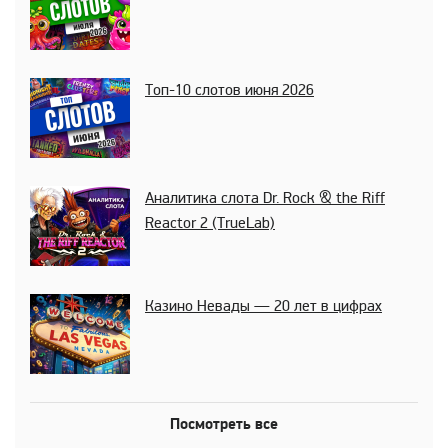
Топ-10 слотов июня 2026
Аналитика слота Dr. Rock & the Riff
Reactor 2 (TrueLab)
Казино Невады — 20 лет в цифрах
Посмотреть все