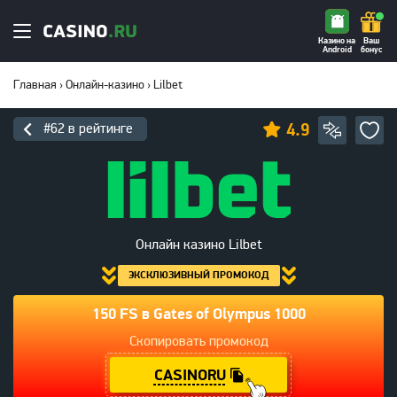
Казино на
Ваш
Android
бонус
Главная
›
Онлайн-казино
›
Lilbet
4.9
#62 в рейтинге
Онлайн казино Lilbet
ЭКСКЛЮЗИВНЫЙ ПРОМОКОД
150 FS в Gates of Olympus 1000
Скопировать промокод
CASINORU