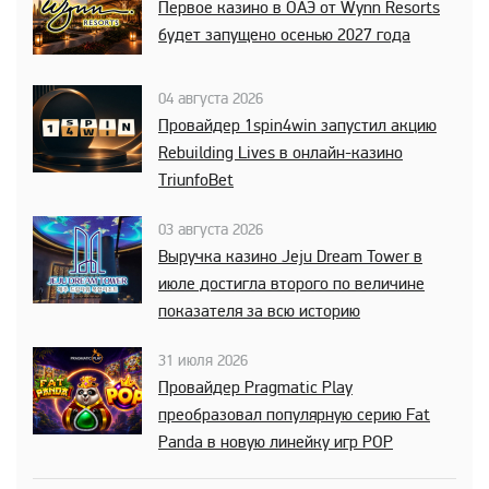
Первое казино в ОАЭ от Wynn Resorts
будет запущено осенью 2027 года
04 августа 2026
Провайдер 1spin4win запустил акцию
Rebuilding Lives в онлайн-казино
TriunfoBet
03 августа 2026
Выручка казино Jeju Dream Tower в
июле достигла второго по величине
показателя за всю историю
31 июля 2026
Провайдер Pragmatic Play
преобразовал популярную серию Fat
Panda в новую линейку игр POP