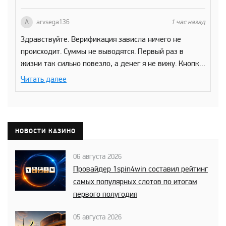
A
arvsega136
1 час назад
Здравствуйте. Верификация зависла ничего не
происходит. Суммы не выводятся. Первый раз в
жизни так сильно повезло, а денег я не вижу. Кнопка
поддержки не работает тоже. Помогите пожалуйста.
Читать далее
НОВОСТИ КАЗИНО
06 августа 2026
Провайдер 1spin4win составил рейтинг
самых популярных слотов по итогам
первого полугодия
05 августа 2026