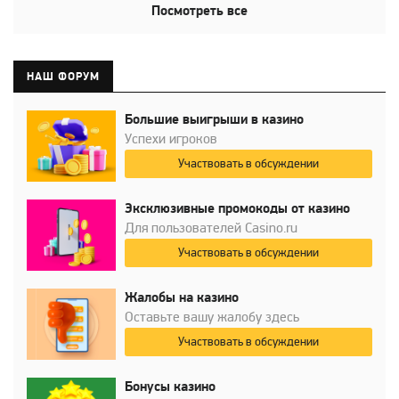
Посмотреть все
НАШ ФОРУМ
Большие выигрыши в казино
Успехи игроков
Участвовать в обсуждении
Эксклюзивные промокоды от казино
Для пользователей Casino.ru
Участвовать в обсуждении
Жалобы на казино
Оставьте вашу жалобу здесь
Участвовать в обсуждении
Бонусы казино