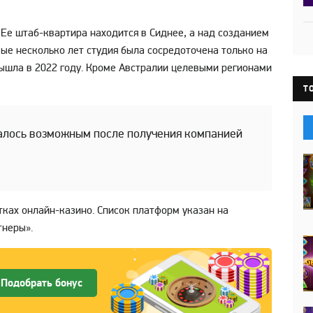
 Ее штаб-квартира находится в Сиднее, а над созданием
вые несколько лет студия была сосредоточена только на
ышла в 2022 году. Кроме Австралии целевыми регионами
Т
алось возможным после получения компанией
тках онлайн-казино. Список платформ указан на
тнеры».
Подобрать бонус