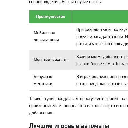
сопровождение. Есть и другие плюсы.
Преимущество
При разработке используе
Мобильная
получается адаптивным. 
оптимизация
растягиваются по площади
Казино могут добавлять р
Мультиязычность
ставок более чем в 10 ва
Бонусные
В играх реализованы нак
механики
вращения, кластерные вып
Также студия предлагает простую интеграцию на 
производителем, попадают в каталог софта его п
добавления.
Лучшие игровые автоматы