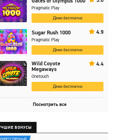
5.0
Gates of Olympus 1000
Pragmatic Play
Демо бесплатно
4.9
Sugar Rush 1000
Pragmatic Play
Демо бесплатно
Wild Coyote
4.4
Megaways
Onetouch
Демо бесплатно
Посмотреть все
УЧШИЕ БОНУСЫ
ПРИВЕТСТВЕННЫЙ