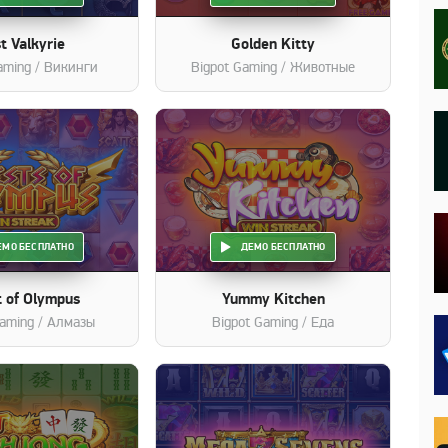
t Valkyrie
Golden Kitty
aming
/ Викинги
Bigpot Gaming
/ Животные
ЕМО БЕСПЛАТНО
ДЕМО БЕСПЛАТНО
 of Olympus
Yummy Kitchen
Gaming
/ Алмазы
Bigpot Gaming
/ Еда