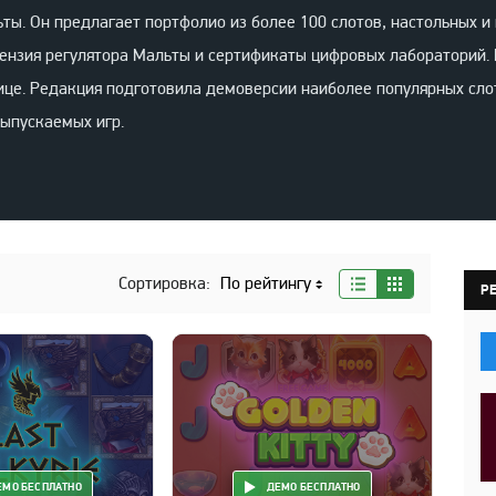
ты. Он предлагает портфолио из более 100 слотов, настольных и
нзия регулятора Мальты и сертификаты цифровых лабораторий. 
ице. Редакция подготовила демоверсии наиболее популярных сло
выпускаемых игр.
Сортировка:
По рейтингу
Р
ЕМО БЕСПЛАТНО
ДЕМО БЕСПЛАТНО