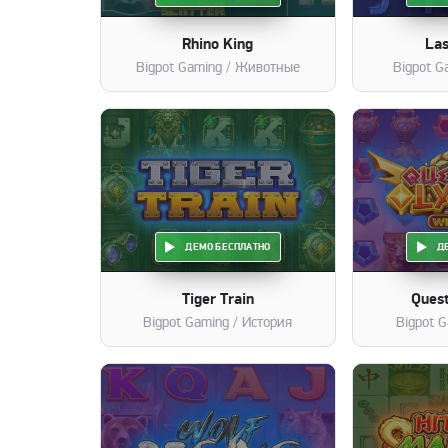
Rhino King
Las
Bigpot Gaming
/ Животные
Bigpot G
ДЕМО БЕСПЛАТНО
Д
Tiger Train
Quest
Bigpot Gaming
/ История
Bigpot 