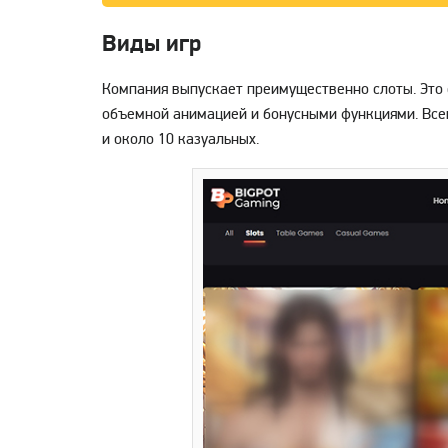
Виды игр
Компания выпускает преимущественно слоты. Это
объемной анимацией и бонусными функциями. Всего
и около 10 казуальных.