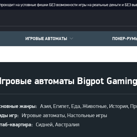
ИГРОВЫЕ АВТОМАТЫ
ПОКЕР-РУМ
гровые автоматы Bigpot Gamin
сновные жанры:
Азия, Египет, Еда, Животные, История, П
иды игр:
Игровые автоматы, Настольные игры
таб-квартира:
Сидней, Австралия