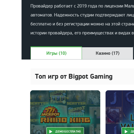
Провайдер работает с 2019 года по лицензии Маль
автоматов. Надежность студии подтверждают лице
бесплатно и без регистрации можно на этой стран
истории провайдера, его преимуществах и видах 
Игры (10)
Казино (17)
Топ игр от Bigpot Gaming
ДЕМО БЕСПЛАТНО
Д