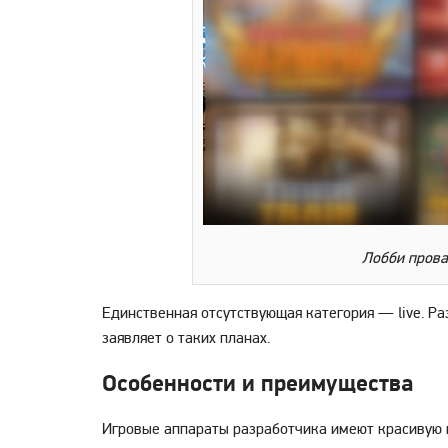
Лобби прова
Единственная отсутствующая категория — live. Р
заявляет о таких планах.
Особенности и преимущества
Игровые аппараты разработчика имеют красивую 