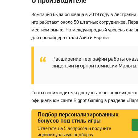
О производителе
Компания была основана в 2019 году в Австралии.
игр работают около 50 штатных сотрудников. Пер
местном рынке. На международный уровень она в
для провайдера стали Азия и Европа.
Расширение географии работы оказ
лицензии игорной комиссии Мальты.
Слоты производителя доступны в нескольких деся
официальном сайте Bigpot Gaming в разделе «Пар
Подбор персонализированных
бонусов под стиль игры
Ответьте на 5 вопросов и получите
индивидуальную подборку