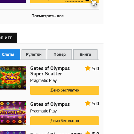
Посмотреть все
ОП ИГР
Слоты
Рулетки
Покер
Бинго
Gates of Olympus
5.0
Super Scatter
Pragmatic Play
Демо бесплатно
5.0
Gates of Olympus
Pragmatic Play
Демо бесплатно