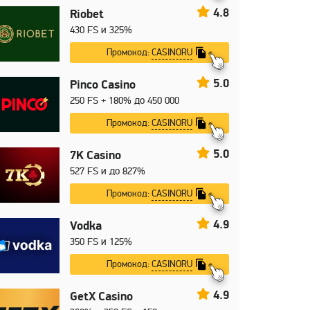
4.8
Riobet
430 FS и 325%
CASINORU
Промокод:
5.0
Pinco Casino
250 FS + 180% до 450 000
CASINORU
Промокод:
5.0
7K Casino
527 FS и до 827%
CASINORU
Промокод:
4.9
Vodka
350 FS и 125%
CASINORU
Промокод:
4.9
GetX Casino