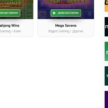
ЕМО БЕСПЛАТНО
ДЕМО БЕСПЛАТНО
ahjong Wins
Mega Sevens
 Gaming
/ Азия
Bigpot Gaming
/ Другие