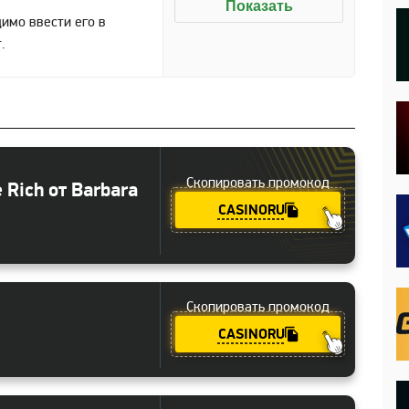
Показать
имо ввести его в
.
Скопировать промокод
 Rich от Barbara
CASINORU
Скопировать промокод
CASINORU