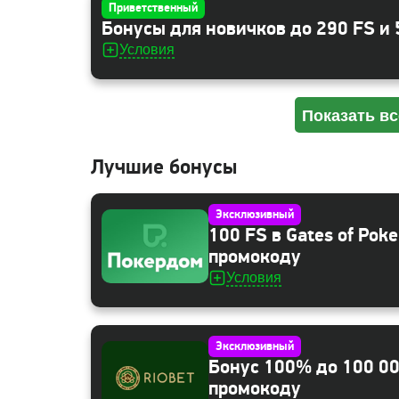
Приветственный
Бонусы для новичков до 290 FS и
Условия
Показать в
Лучшие бонусы
Эксклюзивный
100 FS в Gates of Pok
промокоду
Условия
Эксклюзивный
Бонус 100% до 100 00
промокоду