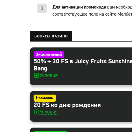
Для активации промокода
вам необход
соответствующее поле на сайте Мелбет
БОНУСЫ КАЗИНО
Эксклюзивный
50% + 30 FS в Juicy Fruits Sunshine
Bang
Условия
Новичкам
20 FS ко дню рождения
Условия