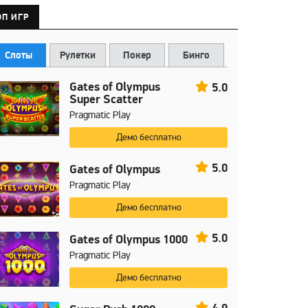
ОП ИГР
Слоты
Рулетки
Покер
Бинго
Gates of Olympus
5.0
Super Scatter
Pragmatic Play
Демо бесплатно
5.0
Gates of Olympus
Pragmatic Play
Демо бесплатно
5.0
Gates of Olympus 1000
Pragmatic Play
Демо бесплатно