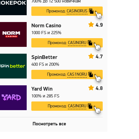
700% до 12 500 новичкам
CASINORUS
Промокод:
4.9
Norm Casino
1000 FS и 225%
CASINORU
Промокод:
4.7
SpinBetter
400 FS и 200%
CAS1NORU
Промокод:
4.8
Yard Win
100% и 285 FS
CASINORU
Промокод:
Посмотреть все