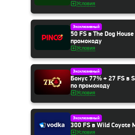
Условия
Эксклюзивный
50 FS в The Dog Hous
промокоду
Условия
Эксклюзивный
Бонус 77% + 27 FS в 
по промокоду
Условия
Эксклюзивный
300 FS в Wild Coyote
Условия