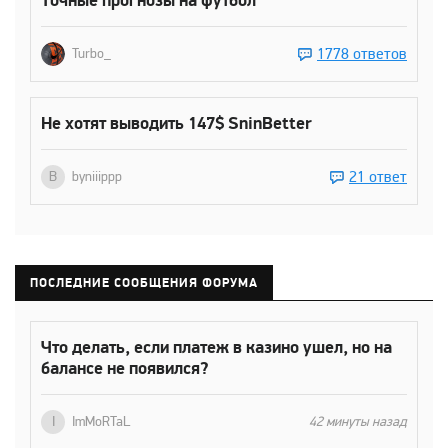
Точные прогнозы на футбол
1778 ответов
Turbo_
Не хотят выводить 147$ SninBetter
21 ответ
B
byniiippp
ПОСЛЕДНИЕ СООБЩЕНИЯ ФОРУМА
Что делать, если платеж в казино ушел, но на
балансе не появился?
I
ImMoRTaL
42 минуты назад