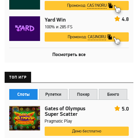
CAS1NORU
Промокод:
4.8
Yard Win
100% и 285 FS
CASINORU
Промокод:
Посмотреть все
ТОП ИГР
Слоты
Рулетки
Покер
Бинго
Gates of Olympus
5.0
Super Scatter
Pragmatic Play
Демо бесплатно