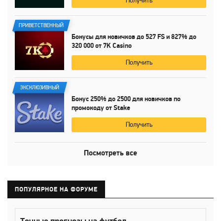
Получить
ПРИВЕТСТВЕННЫЙ
Бонусы для новичков до
527 FS
и
827%
до
320 000
от
7K Casino
Получить
ЭКСКЛЮЗИВНЫЙ
Бонус
250%
до
2500 для
новичков по
промокоду от Stake
Получить
Посмотреть все
ПОПУЛЯРНОЕ НА ФОРУМЕ