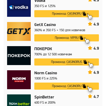
4.9
Vodka
350 FS и 125%
CASINORU
Промокод:
4.9
GetX Casino
360% и 350 FS + 150 для новичков
VIPRU
Промокод:
4.9
ПОКЕРОК
700% до 12 500 новичкам
CASINORUS
Промокод:
4.9
Norm Casino
1000 FS и 225%
CASINORU
Промокод:
4.7
SpinBetter
400 FS и 200%