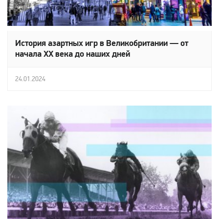
История азартных игр в Великобритании — от
начала XX века до наших дней
24.01.2024