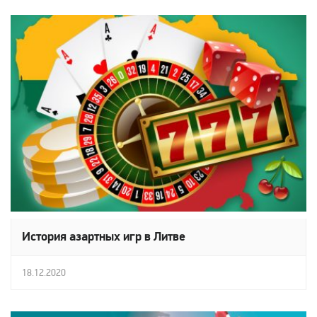
История азартных игр в Литве
18.12.2020