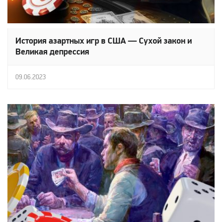
История азартных игр в США — Сухой закон и
Великая депрессия
09.06.2023