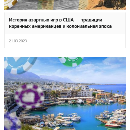
История азартных игр в США — традиции
коренных американцев и колониальная эпоха
21.03.2023