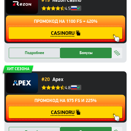
#19
Rezon Casino
4.5
CASINORU
Подробнее
Бонусы
ХИТ СЕЗОНА
#20
Apex
4.8
CASINORU