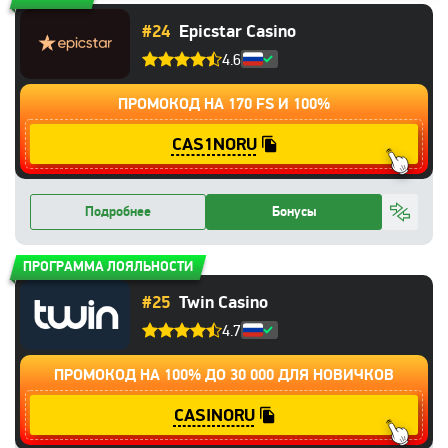
#24
Epicstar Casino
4.6
CAS1NORU
Подробнее
Бонусы
ПРОГРАММА ЛОЯЛЬНОСТИ
#25
Twin Casino
4.7
СASINORU