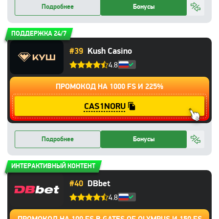
Подробнее
Бонусы
ПОДДЕРЖКА 24/7
#39
Kush Casino
4.8
CAS1NORU
Подробнее
Бонусы
ИНТЕРАКТИВНЫЙ КОНТЕНТ
#40
DBbet
4.8