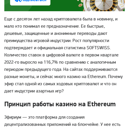
Еще с десяток лет назад криптовалюта была в новинку, и
мало кто понимал ее предназначение. Ее быстрые,
дешевые, защищенные и анонимные переводы дают
преимущества игровой индустрии. Рост популярности
подтверждает и официальная статистика SOFTSWISS.
Количество ставок в цифровой валюте в первом квартале
2022-го выросло на 116,7% по сравнению с аналогичным
периодом предыдущего года. На сайтах поддерживаются
разные монеты, и сейчас много казино на Ethereum. Почему
эфир стал одной из самых ходовых криптовалют и что он
дает индустрии азартных игр?
Принцип работы казино на Ethereum
Эфириум — это платформа для создания
децентрализованных приложений на блокчейне. У нее есть