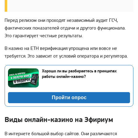
Перед релизом они проходят независимый аудит ГСЧ,
фактических показателей отдачи и другого функционала.
Это гарантирует честные результаты.
В казино на ETH верификация упрощена или вовсе не
требуется. Это зависит от условий оператора и регулятора.
Хорошо ли вы разбираетесь в принципах
работы онлайн-казино?
Пройти опрос
Виды онлайн-казино на Эфириум
В интернете большой выбор сайтов. Они различаются