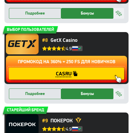
Подробнее
Бонусы
ВЫБОР ПОЛЬЗОВАТЕЛЕЙ
#8
GetX Casino
4.9
CASRU
Подробнее
Бонусы
СТАРЕЙШИЙ БРЕНД
#9
ПОКЕРОК
4.9