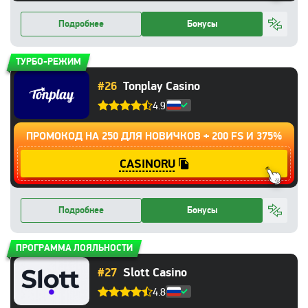
Подробнее
Бонусы
ТУРБО-РЕЖИМ
#26
Tonplay Casino
4.9
CASINORU
Подробнее
Бонусы
ПРОГРАММА ЛОЯЛЬНОСТИ
#27
Slott Casino
4.8