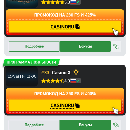
5.0
CASINORU
Подробнее
Бонусы
ПРОГРАММА ЛОЯЛЬНОСТИ
#33
Casino X
4.9
CASINORU
Подробнее
Бонусы