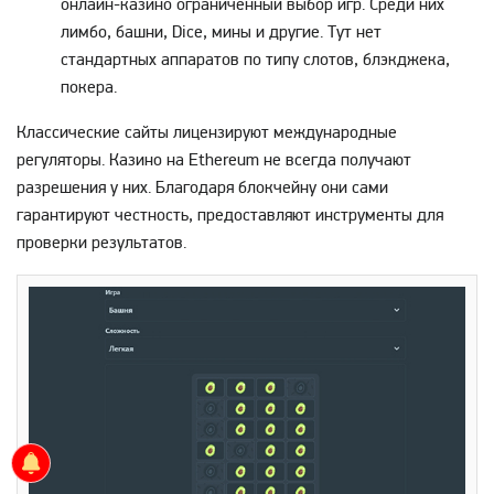
онлайн-казино ограниченный выбор игр. Среди них
лимбо, башни, Dice, мины и другие. Тут нет
стандартных аппаратов по типу слотов, блэкджека,
покера.
Классические сайты лицензируют международные
регуляторы. Казино на Ethereum не всегда получают
разрешения у них. Благодаря блокчейну они сами
гарантируют честность, предоставляют инструменты для
проверки результатов.