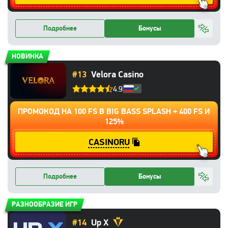
Подробнее
Бонусы
НОВИНКА
#13
Velora Casino
4.9
CASINORU
Подробнее
Бонусы
РАЗНООБРАЗИЕ ИГР
#14
Up X