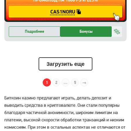
CAS1NORU
Подробнее
Бонусы
Загрузить еще
1
2
…
5
→
Биткоин казино предлагают играть, делать депозит и
выводить средства в криптовалюте. Они стали популярны
благодаря частичной анонимности, широким лимитам на
платежи, высокой скорости обработки транзакций и низким
комиссиям. При этом в остальных аспектах не отличаются от