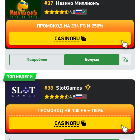
#37
Казино Миллионъ
4.8
CASINORU
Подробнее
Бонусы
ТОП НЕДЕЛИ
#38
SlotGames
4.8
CASINORU