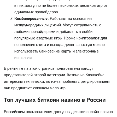
в них доступно не более нескольких десятков игр от
единичных провайдеров.
Комбинированные.
Работают на основании
международных лицензий. Могут сотрудничать с
любыми провайдерами и добавлять в лобби
популярные азартные игры. Кроме криптовалют для
пополнения счета и вывода денег зачастую можно
использовать банковские карты и электронные
кошельки.
В рейтинге на этой странице пользователи найдут
представителей второй категории. Казино на блокчейне
интересны технически, но из-за проблем с регулированием
они предлагают слишком мало игр.
Топ лучших биткоин казино в России
Российским пользователям доступны десятки онлайн-казино