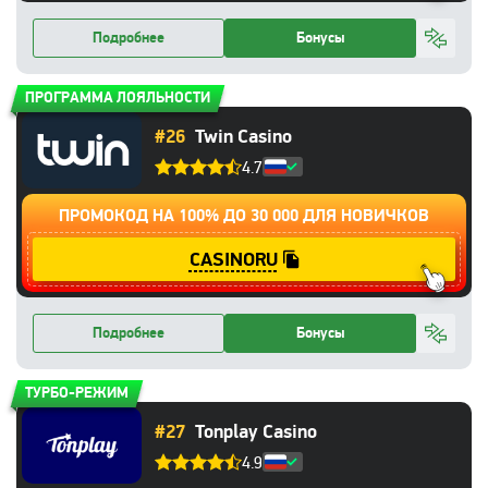
Подробнее
Бонусы
ПРОГРАММА ЛОЯЛЬНОСТИ
#26
Twin Casino
4.7
СASINORU
Подробнее
Бонусы
ТУРБО-РЕЖИМ
#27
Tonplay Casino
4.9