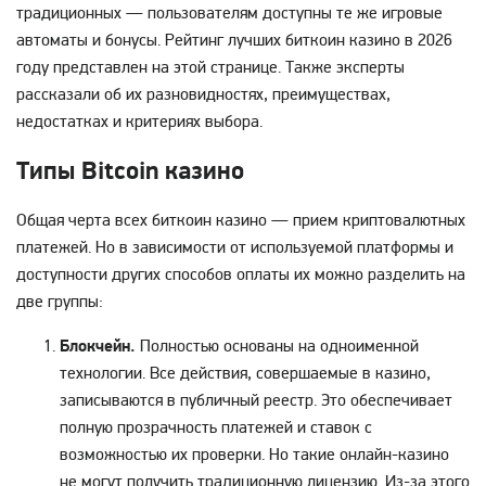
традиционных — пользователям доступны те же игровые
автоматы и бонусы. Рейтинг лучших биткоин казино в 2026
году представлен на этой странице. Также эксперты
рассказали об их разновидностях, преимуществах,
недостатках и критериях выбора.
Типы Bitcoin казино
Общая черта всех биткоин казино — прием криптовалютных
платежей. Но в зависимости от используемой платформы и
доступности других способов оплаты их можно разделить на
две группы:
Блокчейн.
Полностью основаны на одноименной
технологии. Все действия, совершаемые в казино,
записываются в публичный реестр. Это обеспечивает
полную прозрачность платежей и ставок с
возможностью их проверки. Но такие онлайн-казино
не могут получить традиционную лицензию. Из-за этого