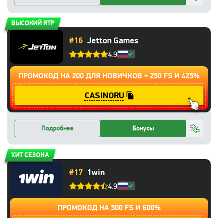
ВЫСОКИЙ RTP
#16
Jetton Games
4.9
CASINORU
Подробнее
Бонусы
ХИТ СЕЗОНА
#17
1win
4.9