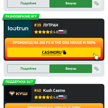
Подробнее
Бонусы
РАЗНООБРАЗИЕ ИГР
#39
ЛУТРАН
4.8
CASINORU
Подробнее
Бонусы
ПОДДЕРЖКА 24/7
#40
Kush Casino
4.8