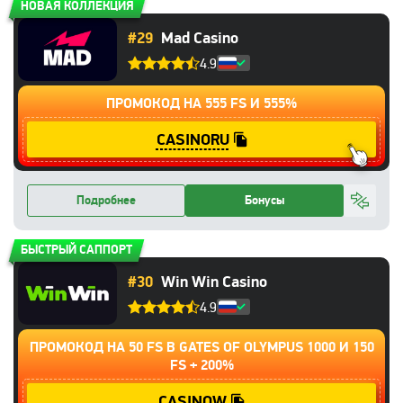
НОВАЯ КОЛЛЕКЦИЯ
#29
Mad Casino
4.9
CASINORU
Подробнее
Бонусы
БЫСТРЫЙ САППОРТ
#30
Win Win Casino
4.9
CASINOW