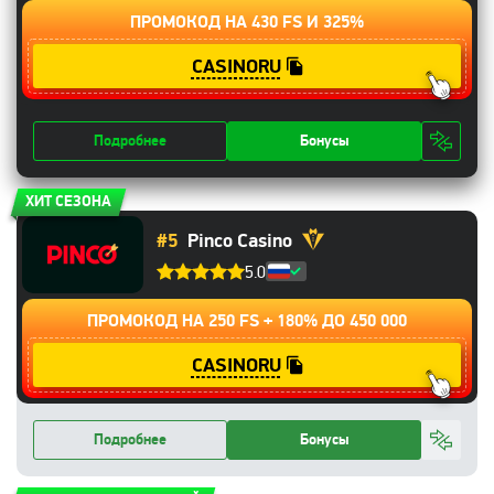
CASINORU
Подробнее
Бонусы
ХИТ СЕЗОНА
#5
Pinco Casino
5.0
CASINORU
Подробнее
Бонусы