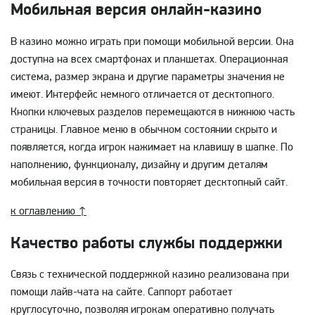
Мобильная версия онлайн-казино
В казино можно играть при помощи мобильной версии. Она
доступна на всех смартфонах и планшетах. Операционная
система, размер экрана и другие параметры значения не
имеют. Интерфейс немного отличается от десктопного.
Кнопки ключевых разделов перемещаются в нижнюю часть
страницы. Главное меню в обычном состоянии скрыто и
появляется, когда игрок нажимает на клавишу в шапке. По
наполнению, функционалу, дизайну и другим деталям
мобильная версия в точности повторяет десктопный сайт.
к оглавлению ↑
Качество работы службы поддержки
Связь с технической поддержкой казино реализована при
помощи лайв-чата на сайте. Саппорт работает
круглосуточно, позволяя игрокам оперативно получать