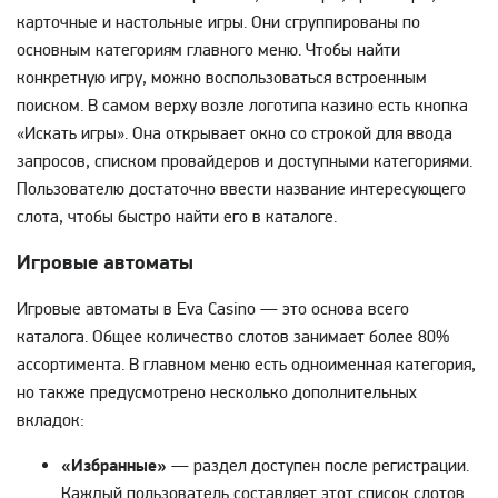
карточные и настольные игры. Они сгруппированы по
основным категориям главного меню. Чтобы найти
конкретную игру, можно воспользоваться встроенным
поиском. В самом верху возле логотипа казино есть кнопка
«Искать игры». Она открывает окно со строкой для ввода
запросов, списком провайдеров и доступными категориями.
Пользователю достаточно ввести название интересующего
слота, чтобы быстро найти его в каталоге.
Игровые автоматы
Игровые автоматы в Eva Casino — это основа всего
каталога. Общее количество слотов занимает более 80%
ассортимента. В главном меню есть одноименная категория,
но также предусмотрено несколько дополнительных
вкладок:
«Избранные»
— раздел доступен после регистрации.
Каждый пользователь составляет этот список слотов