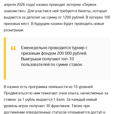
апреля 2026 года) казино проводит лотерею «Первое
знакомство». Для участия в ней требуются билеты, которые
выдаются за депозит на сумму от 1200 рублей. В лотерее 100
призовых мест. В будущем казино будет проводить новые
розыгрыши.
Еженедельно проводится турнир с
призовым фондом 200 000 рублей.
Выигрыши получают топ-10
пользователей по сумме ставок.
В казино есть программа лояльности из 10 уровней.
Продвигаться по ним помогают очки опыта, начисляемые за
ставки: за 1 рубль выдается 1 балл. За каждый новый
уровень игрок получает 30 фриспинов. Также при
достижении определенных статусов открывается доступ к