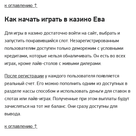
к оглавлению ↑
Как начать играть в казино Ева
Для игры в казино достаточно войти на сайт, выбрать и
запустить понравившийся слот. Незарегистрированным
пользователям доступен только деморежим с условными
кредитами, которые нельзя обналичивать. Он есть во всех
играх, кроме лайв-столов с живыми дилерами.
После регистрации
у каждого пользователя появляется
реальный счет. Его можно пополнить одним из доступных в
разделе кассы способом и использовать деньги для ставок в
слотах или лайв-играх. Полученные при этом выплаты будут
зачисляться на тот же баланс. Они сразу доступны для
вывода.
к оглавлению ↑