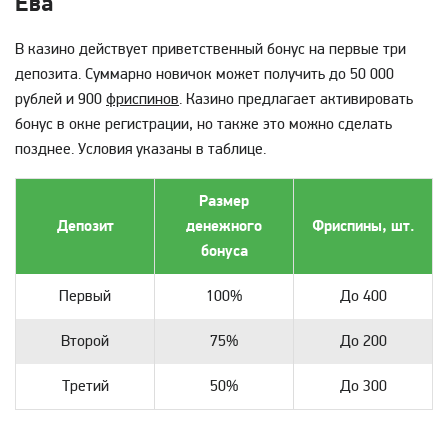
Ева
В казино действует приветственный бонус на первые три
депозита. Суммарно новичок может получить до 50 000
рублей и 900
фриспинов
. Казино предлагает активировать
бонус в окне регистрации, но также это можно сделать
позднее. Условия указаны в таблице.
Размер
Депозит
денежного
Фриспины, шт.
бонуса
Первый
100%
До 400
Второй
75%
До 200
Третий
50%
До 300