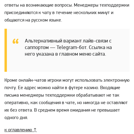
ответы на возникающие вопросы. Менеджеры техподдержки
присоединяются к чату в течение нескольких минут и
общаются на русском языке.
Альтернативный вариант лайв-связи с
саппортом — Telegram-бот. Ссылка на
него указана в главном меню сайта.
Кроме онлайн-чатов игроки могут использовать электронную
почту. Ее адрес можно найти в футере казино. Входящие
письма менеджеры техподдержки обрабатывают не так
оперативно, как сообщения в чате, но никогда не оставляют
их без ответа. В среднем время ожидания не превышает
одного дня.
к оглавлению ↑