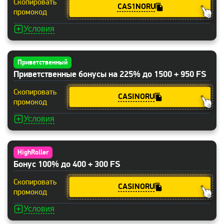
Скопировать
CAS1NORU
Способы вывода
Мир, СБП,
Visa
,
Mastercard
, Tether,
промокод
Bitcoin
,
Ethereum
,
Litecoin
,
Tron
,
Условия
Криптовалюта
Скорость выплат:
0-24 часов
Приветственный
Приветственные бонусы на 225% до 1500 + 950 FS
Скопировать
CASINORU
промокод
Условия
HighRoller
Бонус 100% до 400 + 300 FS
Скопировать
CASINORU
промокод
Условия