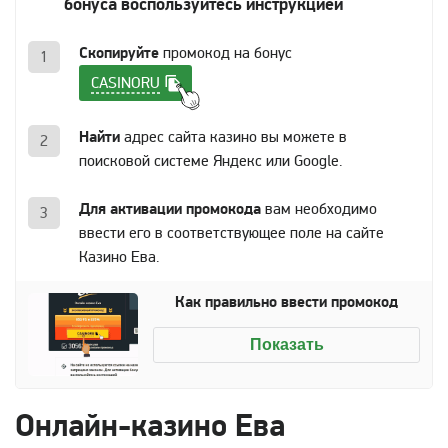
бонуса воспользуйтесь инструкцией
Endorphina
,
NetEnt
,
Belatra
,
Fugaso
,
Booming Games
,
Quickspin
,
Yggdrasil
Скопируйте
промокод на бонус
Gaming
,
Evolution Gaming
,
Evoplay
,
Playson
,
Red Tiger
,
Nolimit City
,
CASINORU
Thunderkick
,
GameArt
,
Tom Horn
Gaming
,
Wazdan
,
Platipus
,
PG SOFT
,
Найти
адрес сайта казино вы можете в
KA Gaming
,
Hacksaw Gaming
,
CT
Interactive
,
Mascot
,
Amigo Gaming
,
поисковой системе Яндекс или Google.
Onlyplay
,
Gamzix
,
Gaming Corps
,
AvatarUX
,
GameBeat
,
InOut Games
Для активации промокода
вам необходимо
ввести его в соответствующее поле на сайте
Количество игр
7709
Казино Ева.
Языки
Русский
Как правильно ввести промокод
Приложение
Windows
Показать
Новый бренд
Да
Криптовалютное
Да
Онлайн-казино Ева