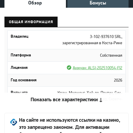
Обзор
Бонусы
ОБЩАЯ ИНФОРМАЦИЯ
Владелец
3-102-937610 SRL,
зарегистрированная в Коста-Рике
Платформа
Собственная
Лицензия
Анжуан: ALSI-202510054-FI2
Год основания
2026
Виды игр
Краш,
Маджонг,
Хай-ло,
Понтун,
Сик-
Показать все характеристики ↓
бо,
Покер
,
Крэпс,
Live-дилер
,
Скретч-
карты,
Кости,
Баккара,
Блэкджек
,
Бинго
,
Видеопокер,
Рулетка
,
Игровые автоматы
На сайте не используются ссылки на казино,
это запрещено законом. Для активации
Провайдеры
Betsoft
,
BGaming
,
Pragmatic Play
,