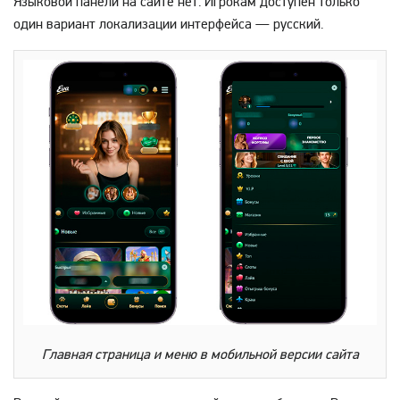
Языковой панели на сайте нет. Игрокам доступен только
один вариант локализации интерфейса — русский.
Главная страница и меню в мобильной версии сайта