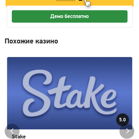
Демо бесплатно
Похожие казино
5.0
Stake