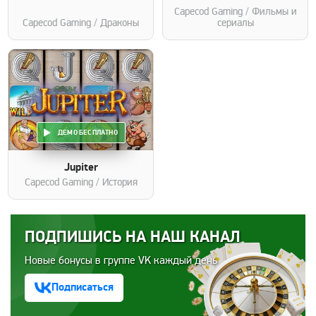
Capecod Gaming
/ Фильмы и
Capecod Gaming
/ Драконы
сериалы
ДЕМО БЕСПЛАТНО
Jupiter
Capecod Gaming
/ История
ПОДПИШИСЬ НА НАШ КАНАЛ
Новые бонусы в группе VK каждый день
Подписаться