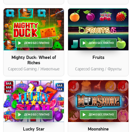
ДЕМО БЕСПЛАТНО
ДЕМО БЕСПЛАТНО
Mighty Duck: Wheel of
Fruits
Riches
Capecod Gaming
/ Животные
Capecod Gaming
/ Фрукты
ДЕМО БЕСПЛАТНО
ДЕМО БЕСПЛАТНО
Lucky Star
Moonshine