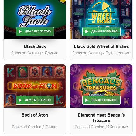
бесплатно и без регистрации или на деньги можно и на
лицензированных рублевых площадках.
ДЕМО БЕСПЛАТНО
ДЕМО БЕСПЛАТНО
Black Jack
Black Gold Wheel of Riches
Capecod Gaming
/ Другие
Capecod Gaming
/ Путешествия
ДЕМО БЕСПЛАТНО
ДЕМО БЕСПЛАТНО
Book of Aton
Diamond Heat Bengal’s
Treasure
Capecod Gaming
/ Египет
Capecod Gaming
/ Животные