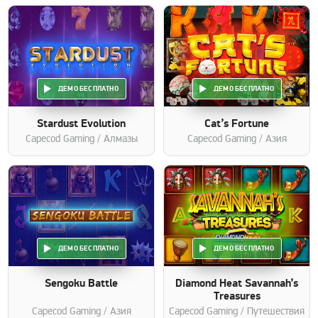
ДЕМО БЕСПЛАТНО
ДЕМО БЕСПЛАТНО
Stardust Evolution
Cat’s Fortune
Capecod Gaming
/ Алмазы
Capecod Gaming
/ Азия
ДЕМО БЕСПЛАТНО
ДЕМО БЕСПЛАТНО
Sengoku Battle
Diamond Heat Savannah’s
Treasures
Capecod Gaming
/ Азия
Capecod Gaming
/ Путешествия