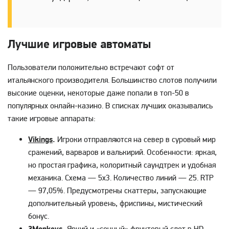
Лучшие игровые автоматы
Пользователи положительно встречают софт от
итальянского производителя. Большинство слотов получили
высокие оценки, некоторые даже попали в топ-50 в
популярных онлайн-казино. В списках лучших оказывались
такие игровые аппараты:
Vikings
.
Игроки отправляются на север в суровый мир
сражений, варваров и валькирий. Особенности: яркая,
но простая графика, колоритный саундтрек и удобная
механика. Схема — 5х3. Количество линий — 25. RTP
— 97,05%. Предусмотрены скаттеры, запускающие
дополнительный уровень, фриспины, мистический
бонус.
3Monkeys.
Яркий и «сочный» фруктовый слот в HD