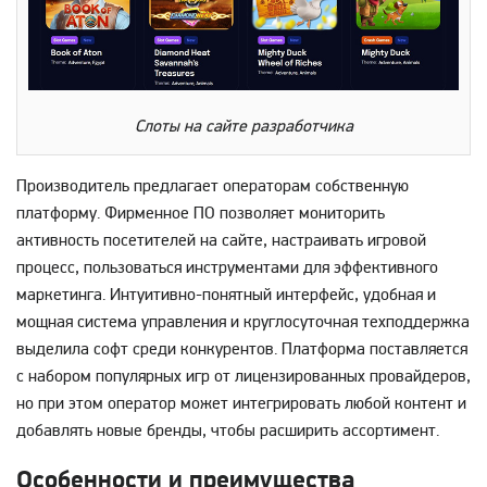
Слоты на сайте разработчика
Производитель предлагает операторам собственную
платформу. Фирменное ПО позволяет мониторить
активность посетителей на сайте, настраивать игровой
процесс, пользоваться инструментами для эффективного
маркетинга. Интуитивно-понятный интерфейс, удобная и
мощная система управления и круглосуточная техподдержка
выделила софт среди конкурентов. Платформа поставляется
с набором популярных игр от лицензированных провайдеров,
но при этом оператор может интегрировать любой контент и
добавлять новые бренды, чтобы расширить ассортимент.
Особенности и преимущества