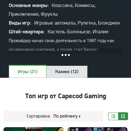
Основные жанры:
Классика, Комиксы,
Приключения, Фрукты
Виды игр:
Игровые автоматы, Рулетка, Блэкджек
Штаб-квартира:
Кастель-Болоньезе, Италия
Провайдер начал свою деятельность в 1987 году как
независимая компания, а позже стал бизнес-
подразделением NOVOMATIC Italia S.p.a. Сейчас он один
из ведущих поставщиков софта для онлайн-казино.
Игры (21)
Казино (12)
Производитель гордится своими корнями и акцентирует,
что все ПО сделано в Италии. Основная специализация
— яркие запоминающиеся слоты и игровые платформы
Топ игр от Capecod Gaming
для операторов. Но в коллекцию софта также входит
блэкджек и рулетка. Провайдер популярен как на
Сортировка:
По рейтингу
внутреннем рынке Италии, так и за ее пределами,
поэтому играть в игровые автоматы Capecod Gaming