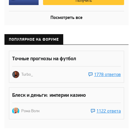
Получить
Посмотреть все
ПОПУЛЯРНОЕ НА ФОРУМЕ
Точные прогнозы на футбол
1778 ответов
Turbo_
Блеск и деньги: империи казино
1122 ответа
Рома Волк