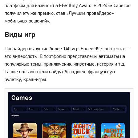
платформ для казино» на EGR Italy Award. В 2024-м Capecod
получил эту же премию, став «Лучшим провайдером
мобильных решений».
Виды игр
Провайдер выпустил более 140 игр. Более 95% контента —
это видеослоты. В портфолио представлены автоматы на
популярные темы: приключения, животные, история и т.д.
Также пользователи найдут блэкджек, французскую
рулетку, краш-игры.