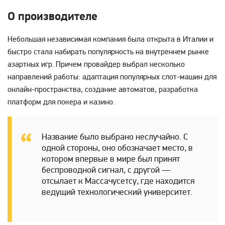
О производителе
Небольшая независимая компания была открыта в Италии и
быстро стала набирать популярность на внутреннем рынке
азартных игр. Причем провайдер выбрал несколько
направлений работы: адаптация популярных слот-машин для
онлайн-пространства, создание автоматов, разработка
платформ для покера и казино.
Название было выбрано неслучайно. С
одной стороны, оно обозначает место, в
котором впервые в мире был принят
беспроводной сигнал, с другой —
отсылает к Массачусетсу, где находится
ведущий технологический университет.