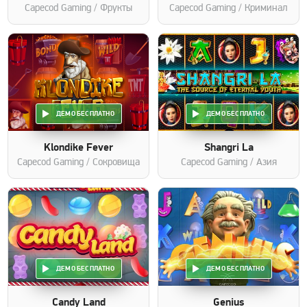
Capecod Gaming
/ Фрукты
Capecod Gaming
/ Криминал
ДЕМО БЕСПЛАТНО
ДЕМО БЕСПЛАТНО
Klondike Fever
Shangri La
Capecod Gaming
/ Сокровища
Capecod Gaming
/ Азия
ДЕМО БЕСПЛАТНО
ДЕМО БЕСПЛАТНО
Candy Land
Genius