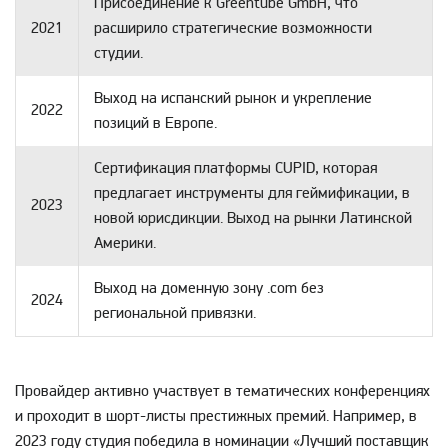
Присоединение к Greentube GmbH, что
2021
расширило стратегические возможности
студии.
Выход на испанский рынок и укрепление
2022
позиций в Европе.
Сертификация платформы CUPID, которая
предлагает инструменты для геймификации, в
2023
новой юрисдикции. Выход на рынки Латинской
Америки.
Выход на доменную зону .com без
2024
региональной привязки.
Провайдер активно участвует в тематических конференциях
и проходит в шорт-листы престижных премий. Например, в
2023 году студия победила в номинации «Лучший поставщик