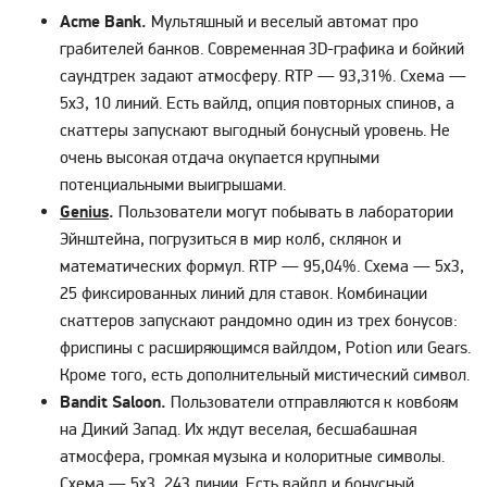
Acme Bank.
Мультяшный и веселый автомат про
грабителей банков. Современная 3D-графика и бойкий
саундтрек задают атмосферу. RTP — 93,31%. Схема —
5х3, 10 линий. Есть вайлд, опция повторных спинов, а
скаттеры запускают выгодный бонусный уровень. Не
очень высокая отдача окупается крупными
потенциальными выигрышами.
Genius
.
Пользователи могут побывать в лаборатории
Эйнштейна, погрузиться в мир колб, склянок и
математических формул. RTP — 95,04%. Схема — 5х3,
25 фиксированных линий для ставок. Комбинации
скаттеров запускают рандомно один из трех бонусов:
фриспины с расширяющимся вайлдом, Potion или Gears.
Кроме того, есть дополнительный мистический символ.
Bandit Saloon.
Пользователи отправляются к ковбоям
на Дикий Запад. Их ждут веселая, бесшабашная
атмосфера, громкая музыка и колоритные символы.
Схема — 5х3, 243 линии. Есть вайлд и бонусный