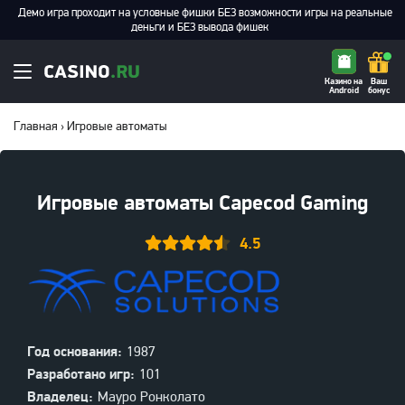
Казино на
Ваш
Android
бонус
Главная
›
Игровые автоматы
Игровые автоматы Capecod Gaming
4.5
Год основания:
1987
Разработано игр:
101
Владелец:
Мауро Ронколато