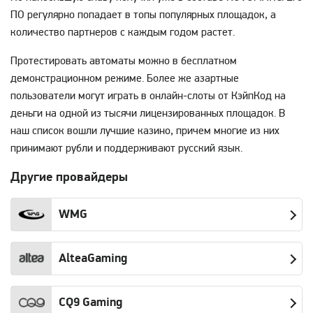
ПО регулярно попадает в топы популярных площадок, а
количество партнеров с каждым годом растет.
Протестировать автоматы можно в бесплатном
демонстрационном режиме. Более же азартные
пользователи могут играть в онлайн-слоты от КэйпКод на
деньги на одной из тысячи лицензированных площадок. В
наш список вошли лучшие казино, причем многие из них
принимают рубли и поддерживают русский язык.
Другие провайдеры
WMG
AlteaGaming
CQ9 Gaming