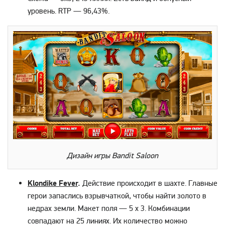
уровень. RTP — 96,43%.
Дизайн игры Bandit Saloon
Klondike Fever
.
Действие происходит в шахте. Главные
герои запаслись взрывчаткой, чтобы найти золото в
недрах земли. Макет поля — 5 х 3. Комбинации
совпадают на 25 линиях. Их количество можно