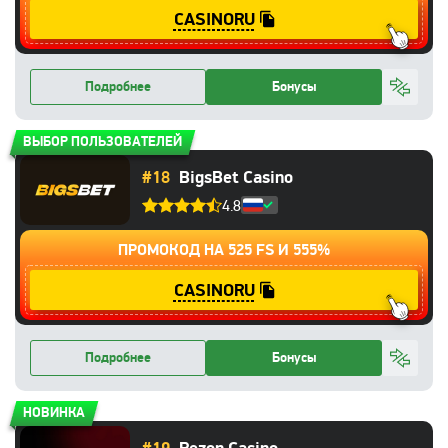
CASINORU
Подробнее
Бонусы
ВЫБОР ПОЛЬЗОВАТЕЛЕЙ
#18
BigsBet Casino
4.8
CASINORU
Подробнее
Бонусы
НОВИНКА