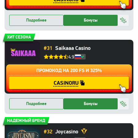
Подробнее
Бонусы
ХИТ СЕЗОНА
#31
Saikaaa Casino
4.9
CASINORU
Подробнее
Бонусы
НАДЕЖНЫЙ БРЕНД
#32
Joycasino