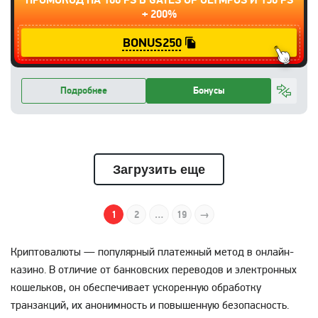
BONUS250
Подробнее
Бонусы
Загрузить еще
1
2
…
19
→
Криптовалюты — популярный платежный метод в онлайн-
казино. В отличие от банковских переводов и электронных
кошельков, он обеспечивает ускоренную обработку
транзакций, их анонимность и повышенную безопасность.