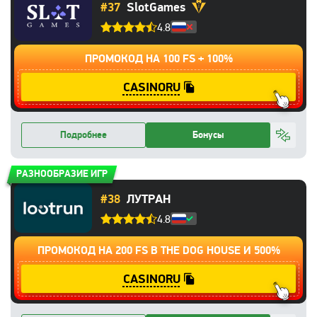
#37
SlotGames
4.8
CASINORU
Подробнее
Бонусы
РАЗНООБРАЗИЕ ИГР
#38
ЛУТРАН
4.8
CASINORU