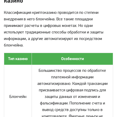
казино
Классификация криптоказино проводится по степени
внедрения в него блокчейна. Все такие площадки
принимают расчеты в цифровых монетах. Но одни
используют традиционные способы обработки и защиты
информации, а другие автоматизируют их посредством
блокчейна.
Тип казино
Особенности
Большинство процессов по обработке
платежной информации
автоматизировано. Каждой транзакции
присваивается цифровая подпись для
Блокчейн
защиты данных от изменения и
фальсификации. Пополнение счета и
вывод средств доступны только в
криптовалюте. Фиатные деньги не