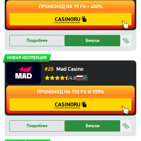
СASINORU
Подробнее
Бонусы
НОВАЯ КОЛЛЕКЦИЯ
#28
Mad Casino
4.9
CASINORU
Подробнее
Бонусы