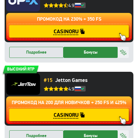
4.9
CASINORU
Подробнее
Бонусы
ВЫСОКИЙ RTP
#15
Jetton Games
4.9
CASINORU
Подробнее
Бонусы