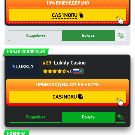
CAS1NORU
Подробнее
Бонусы
НОВАЯ КОЛЛЕКЦИЯ
#23
Lukkly Casino
4.6
CASINORU
Подробнее
Бонусы
НОВИНКА