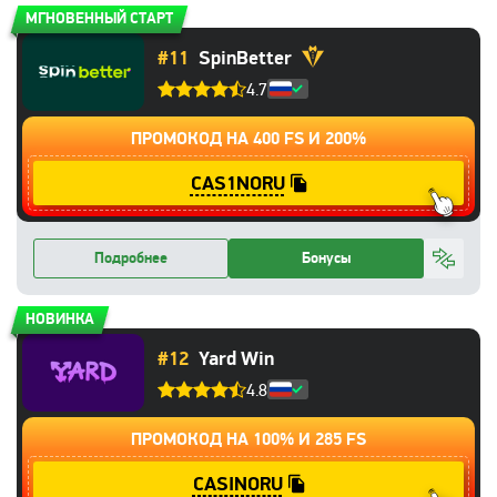
МГНОВЕННЫЙ СТАРТ
#11
SpinBetter
4.7
CAS1NORU
Подробнее
Бонусы
НОВИНКА
#12
Yard Win
4.8
CASINORU