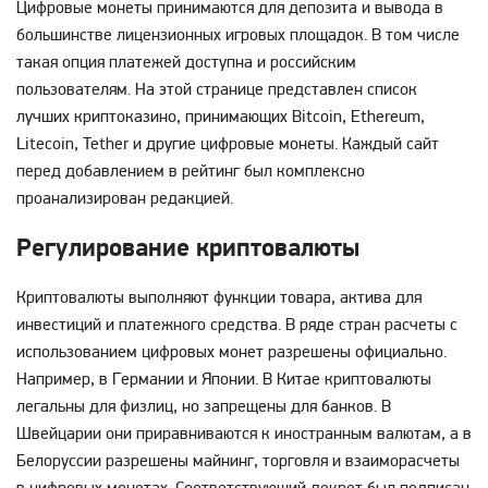
Цифровые монеты принимаются для депозита и вывода в
большинстве лицензионных игровых площадок. В том числе
такая опция платежей доступна и российским
пользователям. На этой странице представлен список
лучших криптоказино, принимающих Bitcoin, Ethereum,
Litecoin, Tether и другие цифровые монеты. Каждый сайт
перед добавлением в рейтинг был комплексно
проанализирован редакцией.
Регулирование криптовалюты
Криптовалюты выполняют функции товара, актива для
инвестиций и платежного средства. В ряде стран расчеты с
использованием цифровых монет разрешены официально.
Например, в Германии и Японии. В Китае криптовалюты
легальны для физлиц, но запрещены для банков. В
Швейцарии они приравниваются к иностранным валютам, а в
Белоруссии разрешены майнинг, торговля и взаиморасчеты
в цифровых монетах. Соответствующий декрет был подписан