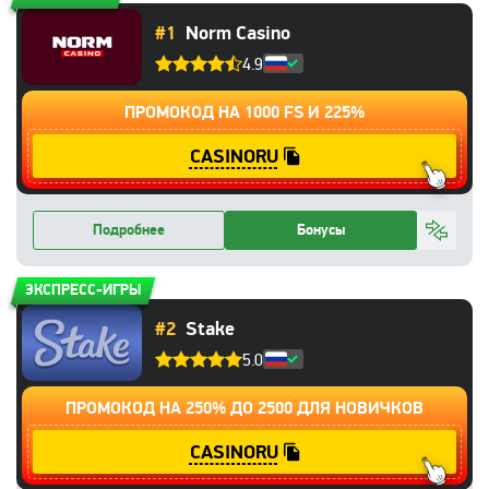
#1
Norm Casino
4.9
CASINORU
Подробнее
Бонусы
ЭКСПРЕСС-ИГРЫ
#2
Stake
5.0
CASINORU