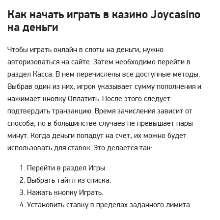
Как начать играть в казино Joycasino
на деньги
Чтобы играть онлайн в слоты на деньги, нужно
авторизоваться на сайте. Затем необходимо перейти в
раздел Касса. В нем перечислены все доступные методы.
Выбрав один из них, игрок указывает сумму пополнения и
нажимает кнопку Оплатить. После этого следует
подтвердить транзакцию. Время зачисления зависит от
способа, но в большинстве случаев не превышает пары
минут. Когда деньги попадут на счет, их можно будет
использовать для ставок. Это делается так:
Перейти в раздел Игры.
Выбрать тайтл из списка.
Нажать кнопку Играть.
Установить ставку в пределах заданного лимита.