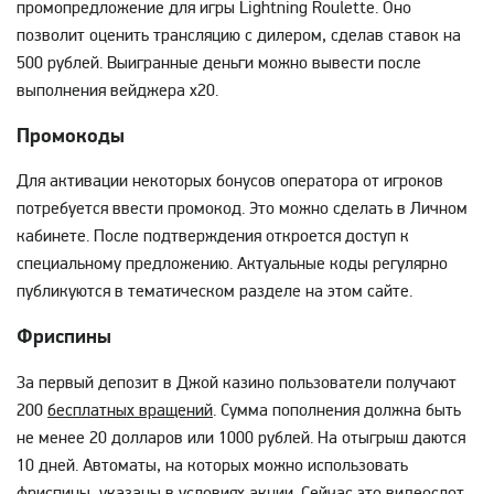
промопредложение для игры Lightning Roulette. Оно
позволит оценить трансляцию с дилером, сделав ставок на
500 рублей. Выигранные деньги можно вывести после
выполнения вейджера х20.
Промокоды
Для активации некоторых бонусов оператора от игроков
потребуется ввести промокод. Это можно сделать в Личном
кабинете. После подтверждения откроется доступ к
специальному предложению. Актуальные коды регулярно
публикуются в тематическом разделе на этом сайте.
Фриспины
За первый депозит в Джой казино пользователи получают
200
бесплатных вращений
. Сумма пополнения должна быть
не менее 20 долларов или 1000 рублей. На отыгрыш даются
10 дней. Автоматы, на которых можно использовать
фриспины, указаны в условиях акции. Сейчас это видеослот