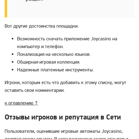
Вот другие достоинства площадки:
Возможность скачать приложение Joycasino на
компьютер и телефон.
Локализация на несколько языков.
Обширная игровая коллекция.
Надежные платежные инструменты.
Игроки, которым есть что добавить к этому списку, могут
оставить свои комментарии.
к оглавлению ↑
Отзывы игроков и репутация в Сети
Пользователи, оценившие игровые автоматы Joycasino,
делятся своим опытом. В сети размещено много отзывов о