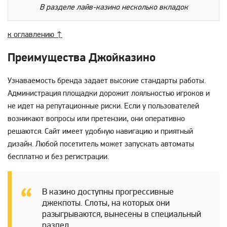
В разделе лайв-казино несколько вкладок
к оглавлению ↑
Преимущества Джойказино
Узнаваемость бренда задает высокие стандарты работы.
Администрация площадки дорожит лояльностью игроков и
не идет на репутационные риски. Если у пользователей
возникают вопросы или претензии, они оперативно
решаются. Сайт имеет удобную навигацию и приятный
дизайн. Любой посетитель может запускать автоматы
бесплатно и без регистрации.
В казино доступны прогрессивные
джекпоты. Слоты, на которых они
разыгрываются, вынесены в специальный
раздел.