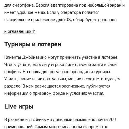
для смартфона. Версия адаптирована под небольшой экран и
имеет удобное меню. Если у оператора появится
официальное приложение для iOS, обзор будет дополнен.
к оглавлению ↑
Турниры и лотереи
Клиенты Джойказино могут принимать участие в лотерее.
Чтобы узнать, есть ли у игрока билет, нужно зайти в свой
профиль. На площадке регулярно проводятся турниры.
Узнать, какие из них актуальны, можно в соответствующем
разделе. В нем размещается расписание, публикуется
информация о призовом фонде и условиях участия.
Live игры
В разделе игр с живыми дилерами размещено почти 200
наименований. Самым многочисленным жанром стал