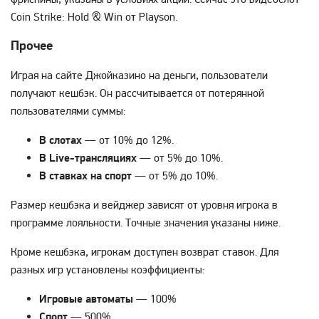
Coin Strike: Hold & Win от Playson.
Прочее
Играя на сайте Джойказино на деньги, пользователи
получают кешбэк. Он рассчитывается от потерянной
пользователями суммы:
В слотах
— от 10% до 12%.
В Live-трансляциях
— от 5% до 10%.
В ставках на спорт
— от 5% до 10%.
Размер кешбэка и вейджер зависят от уровня игрока в
программе лояльности. Точные значения указаны ниже.
Кроме кешбэка, игрокам доступен возврат ставок. Для
разных игр установлены коэффициенты:
Игровые автоматы
— 100%
Спорт
— 500%.