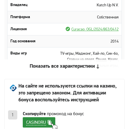
Владелец
Katch Up N.V.
Платформа
Собственная
Лицензия
Curacao: OGL/2024/863/0412
Год основания
2014
Виды игр
TV-игры,
Маджонг,
Хай-ло,
Сик-бо,
Ставки на спорт,
Покер
,
Крэпс,
Показать все характеристики ↓
Карточные игры,
Настольные игры,
Live-дилер
,
Лотереи,
Скретч-карты,
Кено,
Кости,
Баккара,
Блэкджек
,
Бинго
,
Видеопокер,
Рулетка
,
На сайте не используются ссылки на казино,
Игровые автоматы
это запрещено законом. Для активации
бонуса воспользуйтесь инструкцией
Провайдеры
BGaming
,
Pragmatic Play
,
Endorphina
,
NetEnt
,
Amusnet
,
NOVOMATIC
,
Amatic
,
Скопируйте
промокод на бонус
Belatra
,
Booming Games
,
Microgaming
,
Playtech
,
Quickspin
,
Yggdrasil Gaming
,
CASINORU
Evolution Gaming
,
Play'n GO
,
Playson
,