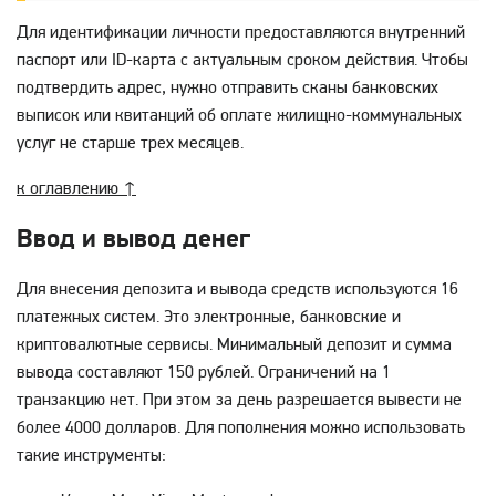
Для идентификации личности предоставляются внутренний
паспорт или ID-карта с актуальным сроком действия. Чтобы
подтвердить адрес, нужно отправить сканы банковских
выписок или квитанций об оплате жилищно-коммунальных
услуг не старше трех месяцев.
к оглавлению ↑
Ввод и вывод денег
Для внесения депозита и вывода средств используются 16
платежных систем. Это электронные, банковские и
криптовалютные сервисы. Минимальный депозит и сумма
вывода составляют 150 рублей. Ограничений на 1
транзакцию нет. При этом за день разрешается вывести не
более 4000 долларов. Для пополнения можно использовать
такие инструменты: