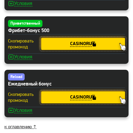
Условия
Приветственный
Фрибет-бонус 500
Скопировать
CASINORU
промокод
Условия
Reload
Ежедневный бонус
Скопировать
CASINORU
промокод
Условия
к оглавлению ↑