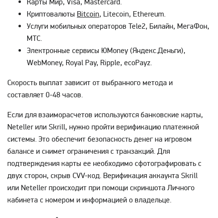
Карты Мир, Visa, Mastercard.
Криптовалюты
Bitcoin
, Litecoin, Ethereum.
Услуги мобильных операторов Tele2, Билайн, МегаФон,
МТС.
Электронные сервисы ЮMoney (Яндекс.Деньги),
WebMoney, Royal Pay, Ripple, ecoPayz.
Скорость выплат зависит от выбранного метода и
составляет 0-48 часов.
Если для взаиморасчетов используются банковские карты,
Neteller или Skrill, нужно пройти верификацию платежной
системы. Это обеспечит безопасность денег на игровом
балансе и снимет ограничения с транзакций. Для
подтверждения карты ее необходимо сфотографировать с
двух сторон, скрыв CVV-код. Верификация аккаунта Skrill
или Neteller происходит при помощи скриншота Личного
кабинета с номером и информацией о владельце.