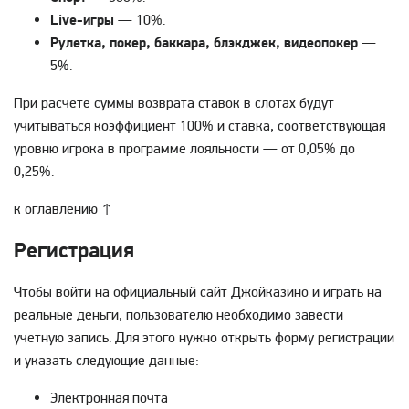
Live-игры
— 10%.
Рулетка, покер, баккара, блэкджек, видеопокер
—
5%.
При расчете суммы возврата ставок в слотах будут
учитываться коэффициент 100% и ставка, соответствующая
уровню игрока в программе лояльности — от 0,05% до
0,25%.
к оглавлению ↑
Регистрация
Чтобы войти на официальный сайт Джойказино и играть на
реальные деньги, пользователю необходимо завести
учетную запись. Для этого нужно открыть форму регистрации
и указать следующие данные:
Электронная почта