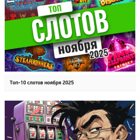
Топ-10 слотов ноября 2025