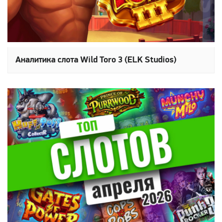
Аналитика слота Wild Toro 3 (ELK Studios)