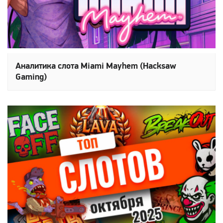
Аналитика слота Miami Mayhem (Hacksaw
Gaming)