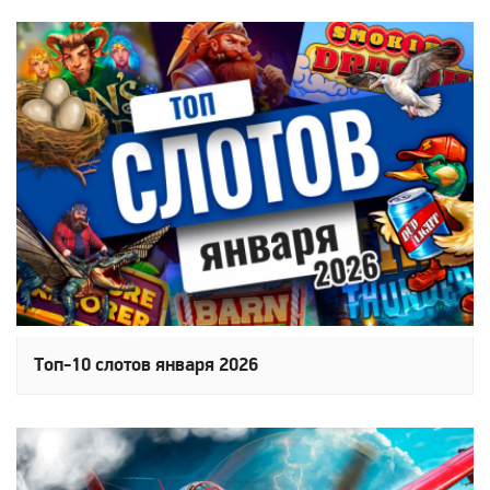
Топ-10 слотов января 2026