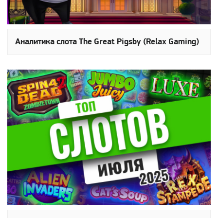
Аналитика слота The Great Pigsby (Relax Gaming)