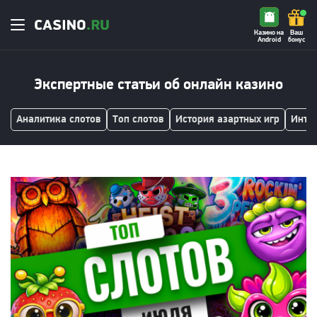
Казино на
Ваш
Android
бонус
Экспертные статьи об онлайн казино
Аналитика слотов
Топ слотов
История азартных игр
Инте