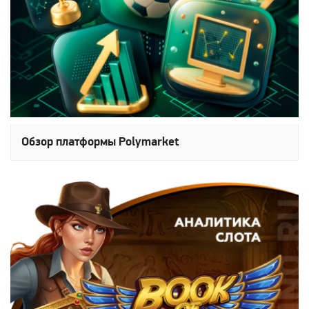
Обзор платформы Polymarket