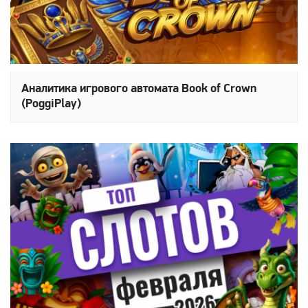
Аналитика игрового автомата Book of Crown
(PoggiPlay)