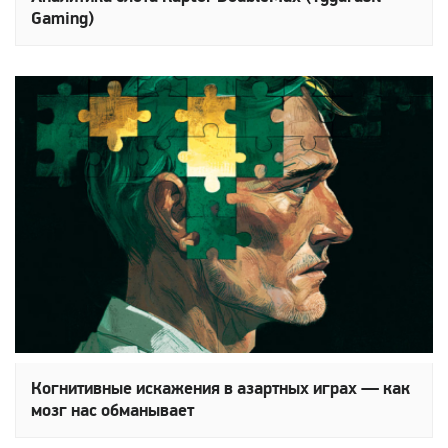
Gaming)
Когнитивные искажения в азартных играх — как
мозг нас обманывает