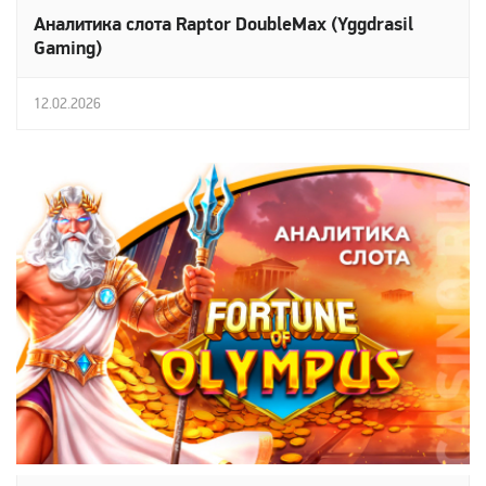
Аналитика слота Raptor DoubleMax (Yggdrasil
Gaming)
12.02.2026