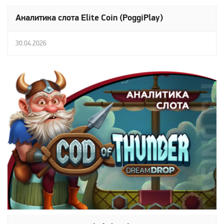
Аналитика слота Elite Coin (PoggiPlay)
30.04.2026