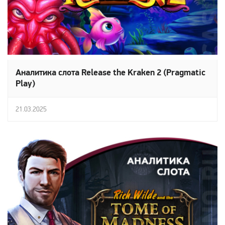
Аналитика слота Release the Kraken 2 (Pragmatic
Play)
21.03.2025