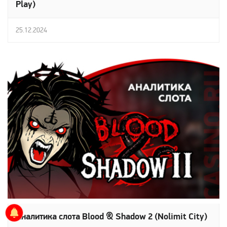
Play)
25.12.2024
Аналитика слота Blood & Shadow 2 (Nolimit City)