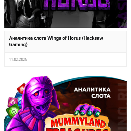
Аналитика слота Wings of Horus (Hacksaw
Gaming)
11.02.2025