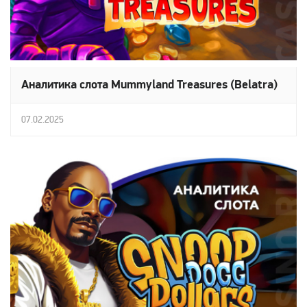
Аналитика слота Mummyland Treasures (Belatra)
07.02.2025