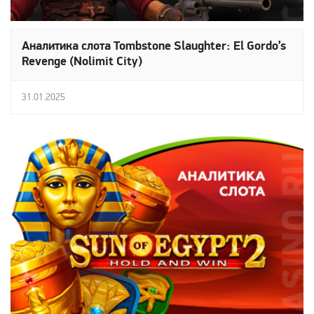
Аналитика слота Tombstone Slaughter: El Gordo’s
Revenge (Nolimit City)
31.01.2025