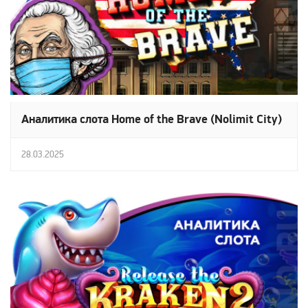
Аналитика слота Home of the Brave (Nolimit City)
28.03.2025