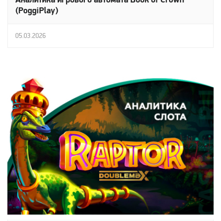
(PoggiPlay)
05.03.2026