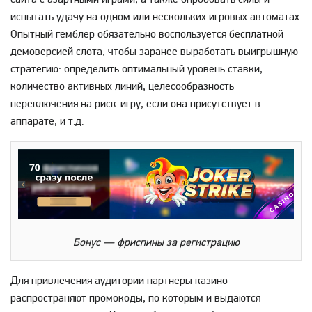
испытать удачу на одном или нескольких игровых автоматах.
Опытный гемблер обязательно воспользуется бесплатной
демоверсией слота, чтобы заранее выработать выигрышную
стратегию: определить оптимальный уровень ставки,
количество активных линий, целесообразность
переключения на риск-игру, если она присутствует в
аппарате, и т.д.
Бонус — фриспины за регистрацию
Для привлечения аудитории партнеры казино
распространяют промокоды, по которым и выдаются