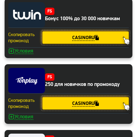
FS
Бонус 100% до 30 000 новичкам
Скопировать
СASINORU
промокод
Условия
FS
250 для новичков по промокоду
Скопировать
CASINORU
промокод
Условия