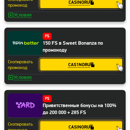
CASINORU
промокод
Условия
FS
150 FS в Sweet Bonanza по
промокоду
Скопировать
CAS1NORU
промокод
Условия
FS
Приветственные бонусы на 100%
до 200 000 + 285 FS
Скопировать
CASINORU