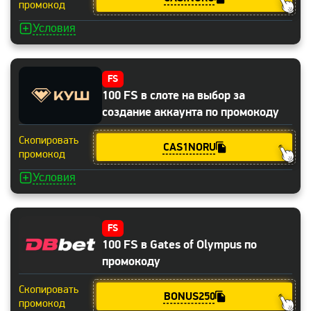
промокод
Условия
FS
100 FS в слоте на выбор за
создание аккаунта по промокоду
Скопировать
CAS1NORU
промокод
Условия
FS
100 FS в Gates of Olympus по
промокоду
Скопировать
BONUS250
промокод