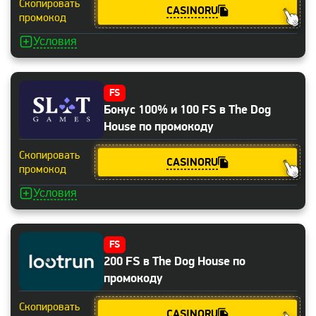
Скопировать
CASINORU
промокод
Условия
FS
Бонус 100% и 100 FS в The Dog
House по промокоду
Скопировать
CASINORU
промокод
Условия
FS
200 FS в The Dog House по
промокоду
Скопировать
CASINORU