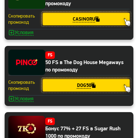
промокоду
Скопировать
CASINORU
промокод
Условия
FS
50 FS в The Dog House Megaways
по промокоду
Скопировать
DOG50
промокод
Условия
FS
Бонус 77% + 27 FS в Sugar Rush
1000 по промокоду