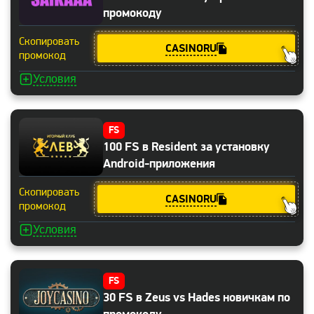
промокоду
Скопировать
CASINORU
промокод
Условия
FS
100 FS в Resident за установку
Android-приложения
Скопировать
CASINORU
промокод
Условия
FS
30 FS в Zeus vs Hades новичкам по