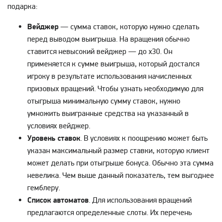
подарка:
Вейджер
— сумма ставок, которую нужно сделать
перед выводом выигрыша. На вращения обычно
ставится невысокий вейджер — до х30. Он
применяется к сумме выигрыша, который достался
игроку в результате использования начисленных
призовых вращений. Чтобы узнать необходимую для
отыгрыша минимальную сумму ставок, нужно
умножить выигранные средства на указанный в
условиях вейджер.
Уровень ставок
. В условиях к поощрению может быть
указан максимальный размер ставки, которую клиент
может делать при отыгрыше бонуса. Обычно эта сумма
невелика. Чем выше данный показатель, тем выгоднее
гемблеру.
Список автоматов
. Для использования вращений
предлагаются определенные слоты. Их перечень