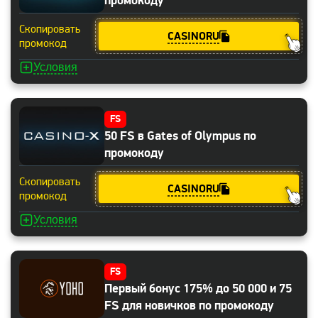
промокоду
Скопировать
CASINORU
промокод
Условия
FS
50 FS в Gates of Olympus по
промокоду
Скопировать
CASINORU
промокод
Условия
FS
Первый бонус 175% до 50 000 и 75
FS для новичков по промокоду