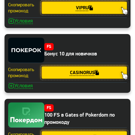
Скопировать
VIPRU
промокод
Условия
FS
Бонус 10 для новичков
Скопировать
CASINORUS
промокод
Условия
FS
100 FS в Gates of Pokerdom по
промокоду
Скопировать