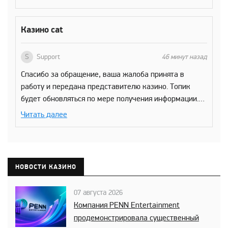
дней.
Казино cat
S
Support
46 минут назад
Спасибо за обращение, ваша жалоба принята в
работу и передана представителю казино. Топик
будет обновляться по мере получения информации.
Предположительное время ответа казино - до 7
Читать далее
дней.
НОВОСТИ КАЗИНО
07 августа 2026
Компания PENN Entertainment
продемонстрировала существенный