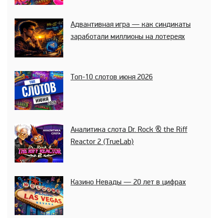
Адвантивная игра — как синдикаты
заработали миллионы на лотереях
Топ-10 слотов июня 2026
Аналитика слота Dr. Rock & the Riff
Reactor 2 (TrueLab)
Казино Невады — 20 лет в цифрах