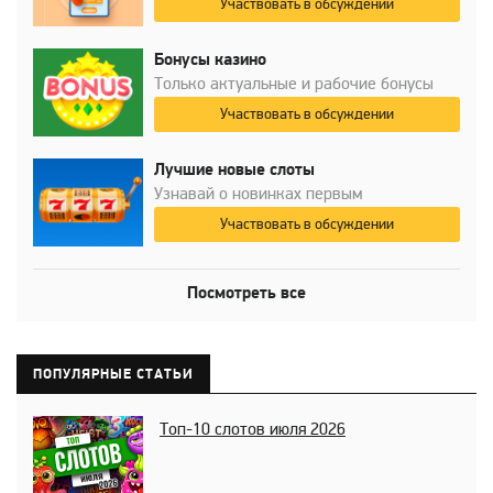
Участвовать в обсуждении
Бонусы казино
Только актуальные и рабочие бонусы
Участвовать в обсуждении
Лучшие новые слоты
Узнавай о новинках первым
Участвовать в обсуждении
Посмотреть все
ПОПУЛЯРНЫЕ СТАТЬИ
Топ-10 слотов июля 2026