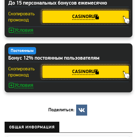
До 15 персональных бонусов ежемесячно
Скопировать
CASINORU
промокод
Условия
Постоянным
Бонус 12% постоянным пользователям
Скопировать
CASINORU
промокод
Условия
Поделиться:
ОБЩАЯ ИНФОРМАЦИЯ