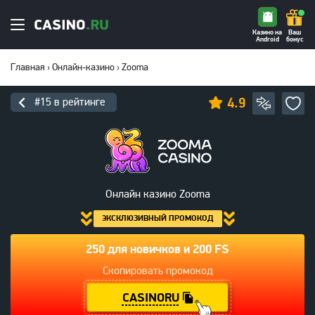
Казино на
Ваш
Android
бонус
Главная
›
Онлайн-казино
›
Zooma
4.9
#15 в рейтинге
Онлайн казино Zooma
ЭКСКЛЮЗИВНЫЙ ПРОМОКОД
250 для новичков и 200 FS
Скопировать промокод
CASINORU