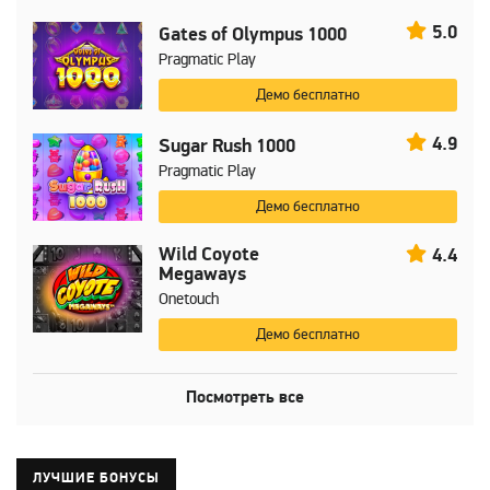
Альфа-Банк, SberPay, Криптовалюта,
5.0
Gates of Olympus 1000
Банк ВТБ, FK Wallet, ПСБ банк
Pragmatic Play
Способы вывода
Мир, СБП,
Visa
,
Mastercard
, Tether,
Демо бесплатно
Bitcoin
,
Ethereum
,
Litecoin
,
Tron
,
Сбербанк
, FK Wallet, Steam, Банк
4.9
Sugar Rush 1000
ВТБ, Альфа-Банк, Через баланс
Pragmatic Play
мобильных телефонов, Т-Банк,
Газпромбанк, Озон Банк
Демо бесплатно
Скорость выплат:
Мгновенно
Wild Coyote
4.4
Megaways
Onetouch
Демо бесплатно
Посмотреть все
ЛУЧШИЕ БОНУСЫ