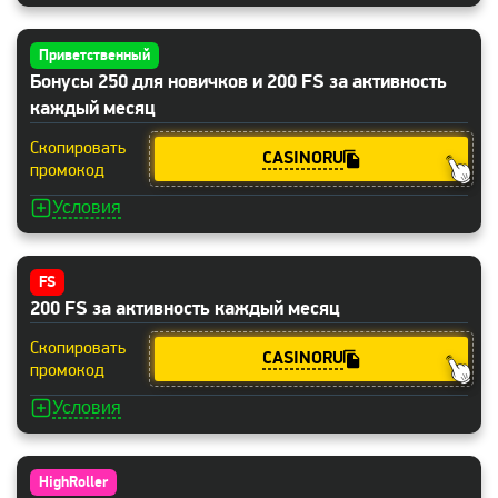
Приветственный
Бонусы 250 для новичков и 200 FS за активность
каждый месяц
Скопировать
CASINORU
промокод
Условия
FS
200 FS за активность каждый месяц
Скопировать
CASINORU
промокод
Условия
HighRoller