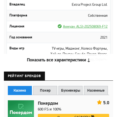
Владелец
Extra Project Group Ltd.
Платформа
Собственная
Лицензия
Анжуан: ALSI-202508069-F12
Год основания
2021
Виды игр
TV-игры,
Маджонг,
Колесо Фортуны,
Хай-ло,
Понтун,
Сик-бо,
Покер
,
Крэпс,
Показать все характеристики ↓
Карточные игры,
Live-дилер
,
Скретч-
карты,
Кено,
Кости,
Баккара,
Блэкджек
,
Бинго
,
Видеопокер,
Рулетка
,
Игровые автоматы
РЕЙТИНГ БРЕНДОВ
Провайдеры
Betsoft
,
BGaming
,
Pragmatic Play
,
Казино
Покер
Букмекеры
Наземные
Endorphina
,
Igrosoft
,
NetEnt
,
Amusnet
,
NOVOMATIC
,
Belatra
,
Booming Games
,
5.0
Покердом
Quickspin
,
Yggdrasil Gaming
,
Evolution
Gaming
,
Evoplay
,
Play'n GO
,
Playson
,
600 FS и 100%
Red Rake
,
Red Tiger
,
Habanero
,