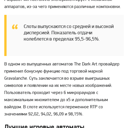
аппаратов, из-за чего применяются различные компоновки.
Слоты выпускаются со средней и высокой
дисперсией. Показатель отдачи
колеблется в пределах 95,5-96,5%.
В одном из выпущенных автоматов The Dark Art провайдер
применил бонусную функцию под торговой маркой
Gravalanche. Суть заключается во взрыве выигрышных
символов и появлении на их месте новых изображений.
Пользователь проходит через 6 микрораундов с
максимальным множителем до х5 и дополнительным
вайлдом. В слоте используется переменное RTP со
значениями 92,02, 94,02, 96,09 и 98,15%.
Лучшие игровые автоматы