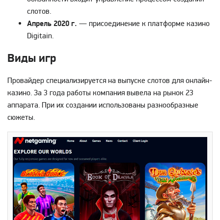
слотов.
Апрель 2020 г.
— присоединение к платформе казино
Digitain.
Виды игр
Провайдер специализируется на выпуске слотов для онлайн-
казино. За 3 года работы компания вывела на рынок 23
аппарата. При их создании использованы разнообразные
сюжеты.