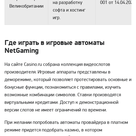
на разработку
001 от 14.04.2020
Великобритании
софта и хостинг
игр.
Где играть в игровые автоматы
NetGaming
На сайте Casino.ru собрана коллекция видеослотов
производителя. Игровые аппараты представлены в
деморежиме, который позволяет протестировать основные и
бонусные функции, познакомиться с правилами, изучить
возможные комбинации символов. Ставки производятся
виртуальными кредитами. Доступ к демонстрационной
версии слотов не имеет ограничений по времени.
При желании попробовать автоматы провайдера в платном
режиме придется подобрать казино, в котором