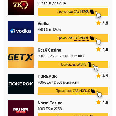
527 FS и до 827%
CASINORU
Промокод:
4.9
Vodka
350 FS и 125%
CASINORU
Промокод:
4.9
GetX Casino
360% + 250 FS для новичков
CASRU
Промокод:
4.9
ПОКЕРОК
700% до 12 500 новичкам
CASINORUS
Промокод:
4.9
Norm Casino
1000 FS и 225%