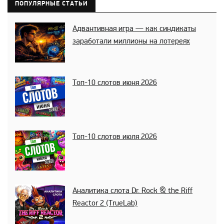
ПОПУЛЯРНЫЕ СТАТЬИ
Адвантивная игра — как синдикаты
заработали миллионы на лотереях
Топ-10 слотов июня 2026
Топ-10 слотов июля 2026
Аналитика слота Dr. Rock & the Riff
Reactor 2 (TrueLab)