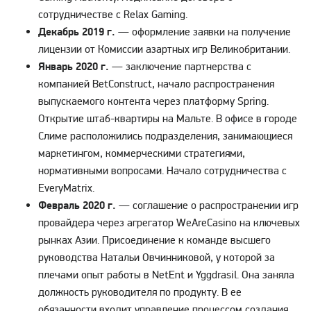
сотрудничестве с Relax Gaming.
Декабрь 2019 г.
— оформление заявки на получение
лицензии от Комиссии азартных игр Великобритании.
Январь 2020 г.
— заключение партнерства с
компанией BetConstruct, начало распространения
выпускаемого контента через платформу Spring.
Открытие штаб-квартиры на Мальте. В офисе в городе
Слиме расположились подразделения, занимающиеся
маркетингом, коммерческими стратегиями,
нормативными вопросами. Начало сотрудничества с
EveryMatrix.
Февраль 2020 г.
— соглашение о распространении игр
провайдера через агрегатор WeAreCasino на ключевых
рынках Азии. Присоединение к команде высшего
руководства Натальи Овчинниковой, у которой за
плечами опыт работы в NetEnt и Yggdrasil. Она заняла
должность руководителя по продукту. В ее
обязанности входит управление процессом создания