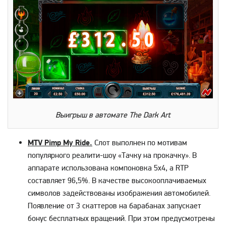
Выигрыш в автомате The Dark Art
MTV Pimp My Ride.
Слот выполнен по мотивам
популярного реалити-шоу «Тачку на прокачку». В
аппарате использована компоновка 5х4, а RTP
составляет 96,5%. В качестве высокооплачиваемых
символов задействованы изображения автомобилей.
Появление от 3 скаттеров на барабанах запускает
бонус бесплатных вращений. При этом предусмотрены