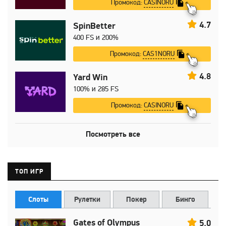
CASINORU
Промокод:
4.7
SpinBetter
400 FS и 200%
CAS1NORU
Промокод:
4.8
Yard Win
100% и 285 FS
CASINORU
Промокод:
Посмотреть все
ТОП ИГР
Слоты
Рулетки
Покер
Бинго
Gates of Olympus
5.0