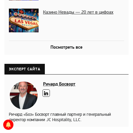
Казино Невады — 20 лет в цифрах
Посмотреть все
ЭКСПЕРТ САЙТА
Ричард Босворт
Ричард «Боз» Босворт главный партнер и генеральный
директор компании JC Hospitality, LLC.