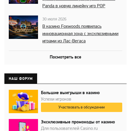
Panda в новую линейку игр POP
30 июля 2026
В казино Foxwoods появилась
инновационная зона с эксклюзивными
играми из Лас-Вегаса
Посмотреть все
НАШ ФОРУМ
Большие выигрыши в казино
Успехи игроков
Участвовать в обсуждении
Эксклюзивные промокоды от казино
Для пользователей Casino.ru