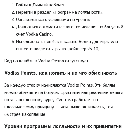
Войти в Личный кабинет.
Перейти в раздел «Программа лояльности».
Ознакомиться с условиями по уровню.
Дождаться автоматического начисления на бонусный
счет Vodka Casino.
Использовать кешбэк в казино Водка для игры или
вывести после отыгрыша (вейджер x5-10).
Код на кешбэк в Vodka Casino отсутствует.
Vodka Points: как копить и на что обменивать
За каждую ставку начисляются Vodka Points. Эти баллы
можно обменять на бонусы, фриспины или реальные деньги
по установленному курсу. Система работает по
классическому принципу — чем выше активность, тем
быстрее накопление.
Уровни программы лояльности и их привилегии