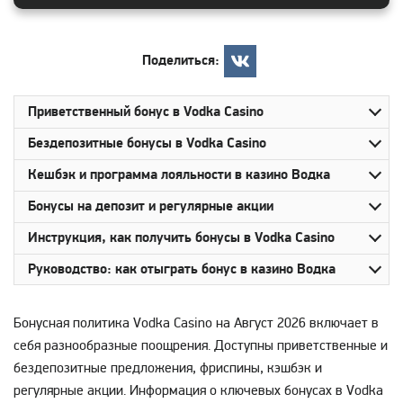
Поделиться:
Приветственный бонус в Vodka Casino
Бездепозитные бонусы в Vodka Casino
Кешбэк и программа лояльности в казино Водка
Бонусы на депозит и регулярные акции
Инструкция, как получить бонусы в Vodka Casino
Руководство: как отыграть бонус в казино Водка
Бонусная политика Vodka Casino на Август 2026 включает в
себя разнообразные поощрения. Доступны приветственные и
бездепозитные предложения, фриспины, кэшбэк и
регулярные акции. Информация о ключевых бонусах в Vodka