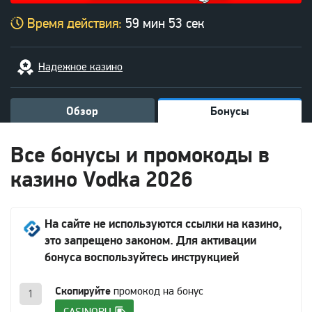
59 мин 52 сек
Надежное казино
Обзор
Бонусы
Все бонусы и промокоды в
казино Vodka 2026
На сайте не используются ссылки на казино,
это запрещено законом. Для активации
бонуса воспользуйтесь инструкцией
Скопируйте
промокод на бонус