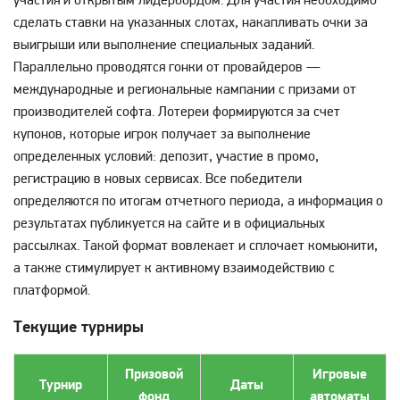
участия и открытым лидербордом. Для участия необходимо
сделать ставки на указанных слотах, накапливать очки за
выигрыши или выполнение специальных заданий.
Параллельно проводятся гонки от провайдеров —
международные и региональные кампании с призами от
производителей софта. Лотереи формируются за счет
купонов, которые игрок получает за выполнение
определенных условий: депозит, участие в промо,
регистрацию в новых сервисах. Все победители
определяются по итогам отчетного периода, а информация о
результатах публикуется на сайте и в официальных
рассылках. Такой формат вовлекает и сплочает комьюнити,
а также стимулирует к активному взаимодействию с
платформой.
Текущие турниры
Призовой
Игровые
Турнир
Даты
фонд
автоматы