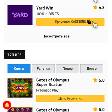
Live Chat
Да
4.8
Yard Win
100% и 285 FS
E-mail
Да
CASINORU
Промокод:
Языки службы
Английский,
Русский
поддержки
Посмотреть все
ФИНАНСОВАЯ ИНФОРМАЦИЯ
ТОП ИГР
Мин. депозит:
300
Слоты
Рулетки
Покер
Бинго
Мин. сумма вывода:
100
Gates of Olympus
5.0
Super Scatter
Валюта счета:
RUB, USD, EUR, BTC, ETH, crypto, XLM,
Pragmatic Play
TRX, UZS, DASH, USDT, DOGE, KZT, TRY,
LTC, XRP, JPY
Демо бесплатно
Лимит на вывод
7 666 000 в день
5.0
Gates of Olympus
средств: