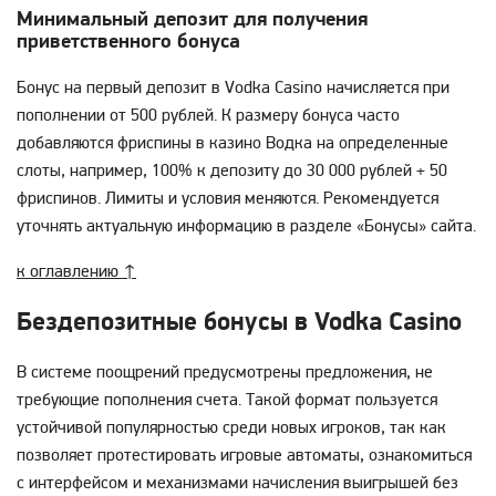
Минимальный депозит для получения
приветственного бонуса
Бонус на первый депозит в Vodka Casino начисляется при
пополнении от 500 рублей. К размеру бонуса часто
добавляются фриспины в казино Водка на определенные
слоты, например, 100% к депозиту до 30 000 рублей + 50
фриспинов. Лимиты и условия меняются. Рекомендуется
уточнять актуальную информацию в разделе «Бонусы» сайта.
к оглавлению ↑
Бездепозитные бонусы в Vodka Casino
В системе поощрений предусмотрены предложения, не
требующие пополнения счета. Такой формат пользуется
устойчивой популярностью среди новых игроков, так как
позволяет протестировать игровые автоматы, ознакомиться
с интерфейсом и механизмами начисления выигрышей без