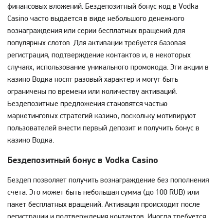
финансовых вложений. Бездепозитный бонус код в Vodka
Casino часто выдается в виде небольшого денежного
вознаграждения или серии бесплатных вращений для
популярных слотов. Для активации требуется базовая
регистрация, подтверждение контактов и, в некоторых
случаях, использование уникального промокода. Эти акции в
казино Водка носят разовый характер и могут быть
ограничены по времени или количеству активаций.
Бездепозитные предложения становятся частью
маркетинговых стратегий казино, поскольку мотивируют
пользователей внести первый депозит и получить бонус в
казино Водка.
Бездепозитный бонус в Vodka Casino
Бездеп позволяет получить вознаграждение без пополнения
счета. Это может быть небольшая сумма (до 100 RUB) или
пакет бесплатных вращений. Активация происходит после
регистрации и подтверждения контактов. Иногда требуется