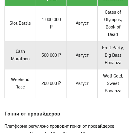
Gates of
1 000 000
Olympus,
Slot Battle
Август
₽
Book of
Dead
Fruit Party,
Cash
500 000 ₽
Август
Big Bass
Marathon
Bonanza
Wolf Gold,
Weekend
200 000 ₽
Август
Sweet
Race
Bonanza
Гонки от провайдеров
Платформа регулярно проводит гонки от провайдеров