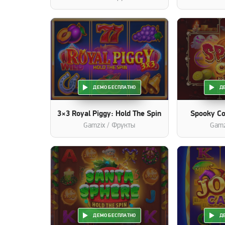
ДЕМО БЕСПЛАТНО
Д
3×3 Royal Piggy: Hold The Spin
Spooky Co
Gamzix
/ Фрукты
Gamz
ДЕМО БЕСПЛАТНО
Д