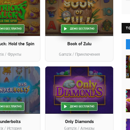
Т
ЕМО БЕСПЛАТНО
ДЕМО БЕСПЛАТНО
uck: Hold the Spin
Book of Zulu
ix
/ Фрукты
Gamzix
/ Приключения
ЕМО БЕСПЛАТНО
ДЕМО БЕСПЛАТНО
hunderbolts
Only Diamonds
ix
/ История
Gamzix
/ Алмазы