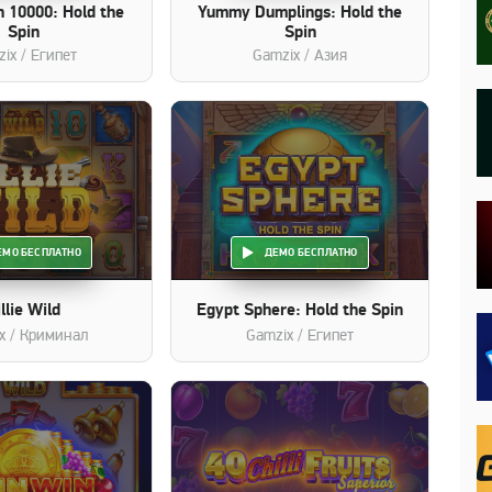
n 10000: Hold the
Yummy Dumplings: Hold the
Spin
Spin
zix
/ Египет
Gamzix
/ Азия
ЕМО БЕСПЛАТНО
ДЕМО БЕСПЛАТНО
llie Wild
Egypt Sphere: Hold the Spin
x
/ Криминал
Gamzix
/ Египет