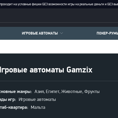
ИГРОВЫЕ АВТОМАТЫ
ПОКЕР-РУМ
гровые автоматы Gamzix
сновные жанры:
Азия, Египет, Животные, Фрукты
иды игр:
Игровые автоматы
таб-квартира:
Мальта