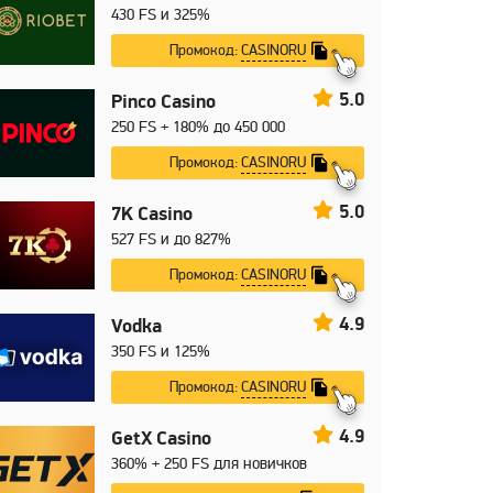
430 FS и 325%
CASINORU
Промокод:
5.0
Pinco Casino
250 FS + 180% до 450 000
CASINORU
Промокод:
5.0
7K Casino
527 FS и до 827%
CASINORU
Промокод:
4.9
Vodka
350 FS и 125%
CASINORU
Промокод:
4.9
GetX Casino
360% + 250 FS для новичков