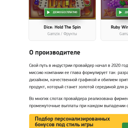
ДЕМО БЕСПЛАТНО
Д
Dice: Hold The Spin
Ruby Win
Gamzix
/ Фрукты
Gamz
О производителе
Свой путь в индустрии провайдер начал в 2020 го
миссию компании ее глава формулирует так: разр
дизайном, качественной графикой и обилием ориг
продукт, который станет золотой серединой для 
Во многих слотах провайдера реализована фирменн
промежуточные выплаты при каждом выпадении си
Подбор персонализированных
бонусов под стиль игры