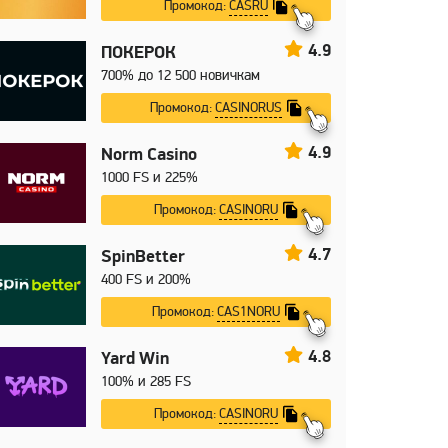
CASRU
Промокод:
4.9
ПОКЕРОК
700% до 12 500 новичкам
CASINORUS
Промокод:
4.9
Norm Casino
1000 FS и 225%
CASINORU
Промокод:
4.7
SpinBetter
400 FS и 200%
CAS1NORU
Промокод:
4.8
Yard Win
100% и 285 FS
CASINORU
Промокод: