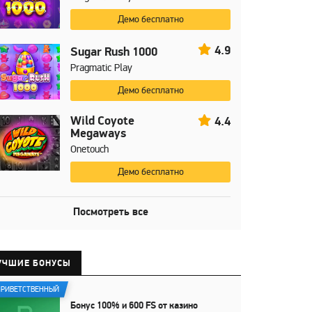
Демо бесплатно
4.9
Sugar Rush 1000
Pragmatic Play
Демо бесплатно
Wild Coyote
4.4
Megaways
Onetouch
Демо бесплатно
Посмотреть все
УЧШИЕ БОНУСЫ
ПРИВЕТСТВЕННЫЙ
Бонус
100%
и
600 FS
от казино