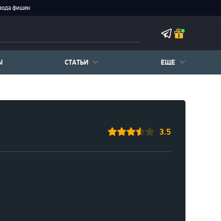
Ваш
бонус
Ы
СТАТЬИ
ЕЩЕ
3.5