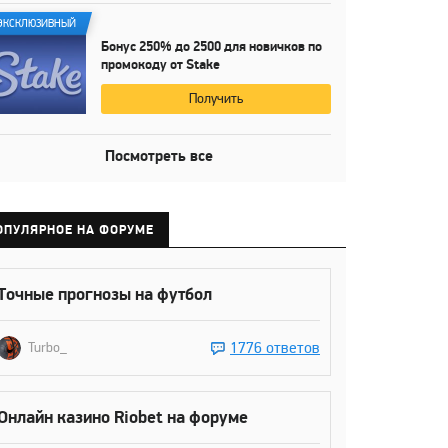
ЭКСКЛЮЗИВНЫЙ
Бонус
250%
до
2500 для
новичков по
промокоду от Stake
Получить
Посмотреть все
ОПУЛЯРНОЕ НА ФОРУМЕ
Точные прогнозы на футбол
1776 ответов
Turbo_
Онлайн казино Riobet на форуме