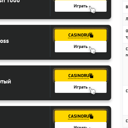
sh 1000
Играть
В
Л
О
CASINORU
т
Ross
Играть
С
п
CASINORU
ртый
Играть
С
CASINORU
С
Играть