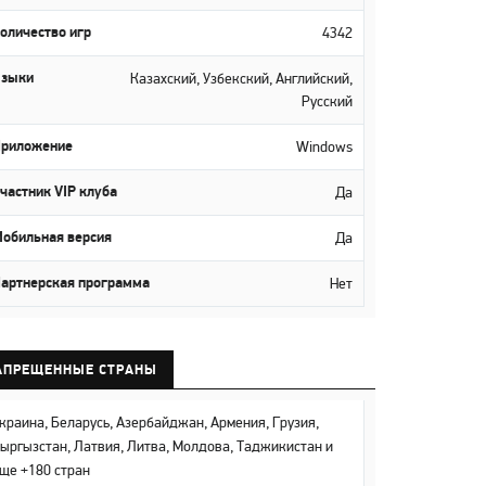
оличество игр
4342
зыки
Казахский,
Узбекский,
Английский,
Русский
риложение
Windows
частник VIP клуба
Да
обильная версия
Да
артнерская программа
Нет
АПРЕЩЕННЫЕ СТРАНЫ
краина, Беларусь, Азербайджан, Армения, Грузия,
ыргызстан, Латвия, Литва, Молдова, Таджикистан и
ще +180 стран