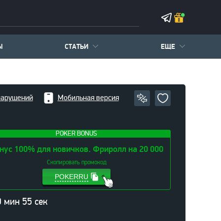
Ваш
бонус
Ы
СТАТЬИ
ЕЩЕ
нарушений
Мобильная версия
POKER BONUS
нус 100% для новичков. Фриролл на 20 000
Скопировать промокод
POKERRU
 мин 54 сек