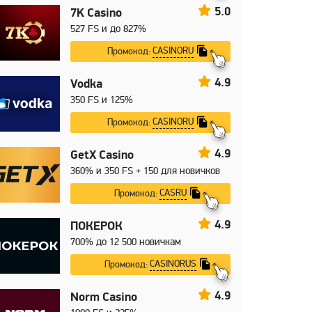
5.0
7K Casino
527 FS и до 827%
CASINORU
Промокод:
4.9
Vodka
350 FS и 125%
CASINORU
Промокод:
4.9
GetX Casino
360% и 350 FS + 150 для новичков
CASRU
Промокод:
4.9
ПОКЕРОК
700% до 12 500 новичкам
CASINORUS
Промокод:
4.9
Norm Casino