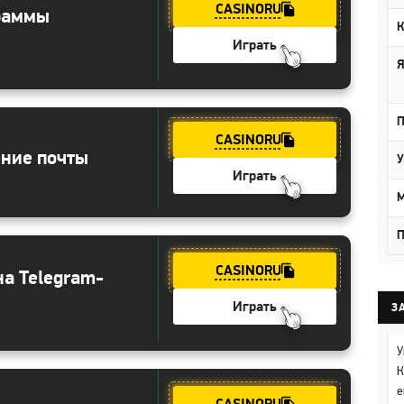
CASINORU
граммы
К
Играть
Я
П
CASINORU
ение почты
У
Играть
М
П
CASINORU
на Telegram-
Играть
З
У
К
е
CASINORU