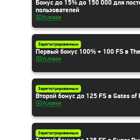
Бонус до 15% до 150 000 для пос
пользователей
Условия
Зарегистрированным
Первый бонус 100% + 100 FS в The
Условия
Зарегистрированным
Второй бонус до 125 FS в Gates of
Условия
Зарегистрированным