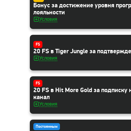
Бонус за достижение уровня про
лояльности
Условия
FS
20 FS в Tiger Jungle за подтвержд
Условия
FS
20 FS в Hit More Gold за подписку 
канал
Условия
Постоянным