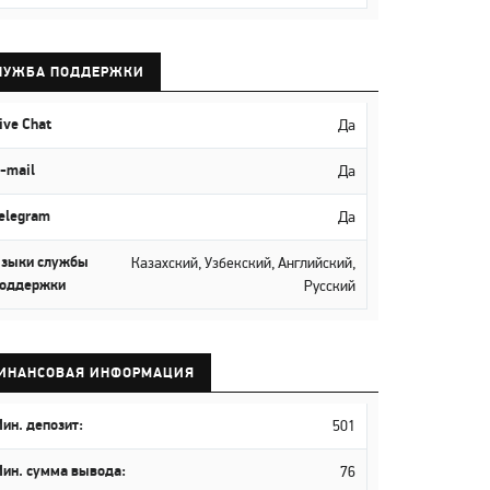
ЛУЖБА ПОДДЕРЖКИ
ive Chat
Да
-mail
Да
elegram
Да
зыки службы
Казахский,
Узбекский,
Английский,
оддержки
Русский
ИНАНСОВАЯ ИНФОРМАЦИЯ
ин. депозит:
501
ин. сумма вывода:
76