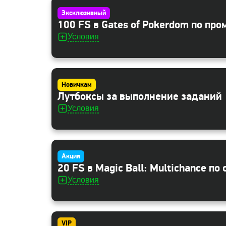
Эксклюзивный
100 FS в Gates of Pokerdom по пр
Условия
Новичкам
Лутбоксы за выполнение заданий
Условия
Акция
20 FS в Magic Ball: Multichance по
Условия
VIP