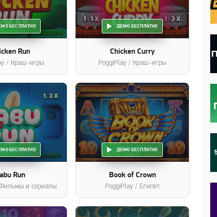
ЕМО БЕСПЛАТНО
ДЕМО БЕСПЛАТНО
icken Run
Chicken Curry
ay
/ Краш-игры
PoggiPlay
/ Краш-игры
ЕМО БЕСПЛАТНО
ДЕМО БЕСПЛАТНО
abu Run
Book of Crown
Фильмы и сериалы
PoggiPlay
/ Египет