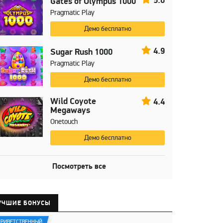
5.0
Gates of Olympus 1000
Pragmatic Play
Демо бесплатно
4.9
Sugar Rush 1000
Pragmatic Play
Демо бесплатно
Wild Coyote
4.4
Megaways
Onetouch
Демо бесплатно
Посмотреть все
УЧШИЕ БОНУСЫ
ПРИВЕТСТВЕННЫЙ