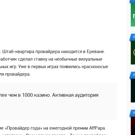
и. Штаб-квартира провайдера находится в Ереване.
зработчик сделал ставку на необычные визуальные
ных игр. Уже в первых играх появились красноносые
ля провайдера.
ее чем в 1000 казино. Активная аудитория
ие «Провайдер года» на ежегодной премии AffPapa.