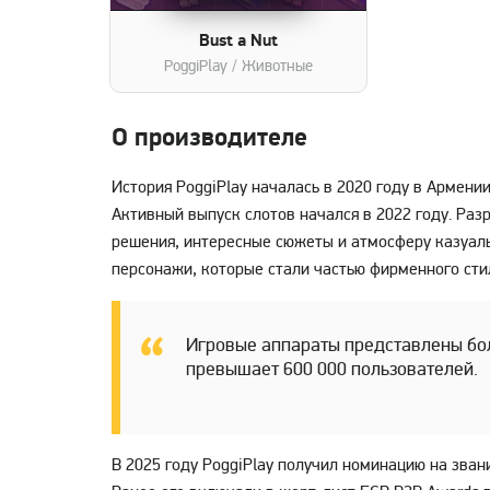
Bust a Nut
PoggiPlay
/ Животные
О производителе
История PoggiPlay началась в 2020 году в Армени
Активный выпуск слотов начался в 2022 году. Ра
решения, интересные сюжеты и атмосферу казуаль
персонажи, которые стали частью фирменного сти
Игровые аппараты представлены бол
превышает 600 000 пользователей.
В 2025 году PoggiPlay получил номинацию на зван