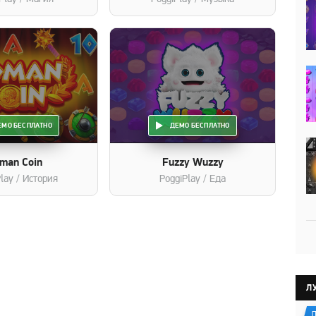
ЕМО БЕСПЛАТНО
ДЕМО БЕСПЛАТНО
man Coin
Fuzzy Wuzzy
lay
/ История
PoggiPlay
/ Еда
Л