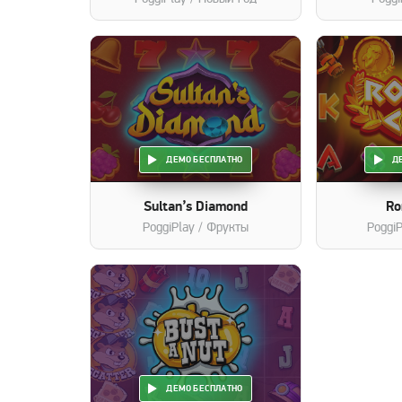
ДЕМО БЕСПЛАТНО
Д
Sultan’s Diamond
Ro
PoggiPlay
/ Фрукты
PoggiP
ДЕМО БЕСПЛАТНО