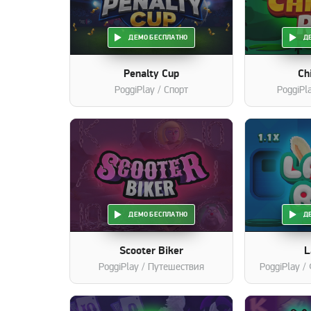
ДЕМО БЕСПЛАТНО
Д
Penalty Cup
Ch
PoggiPlay
/ Спорт
PoggiPl
ДЕМО БЕСПЛАТНО
Д
Scooter Biker
L
PoggiPlay
/ Путешествия
PoggiPlay
/ 