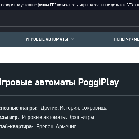
ИГРОВЫЕ АВТОМАТЫ
ПОКЕР-РУМ
гровые автоматы PoggiPlay
сновные жанры:
Другие, История, Сокровища
иды игр:
Игровые автоматы, Крэш-игры
таб-квартира:
Ереван, Армения