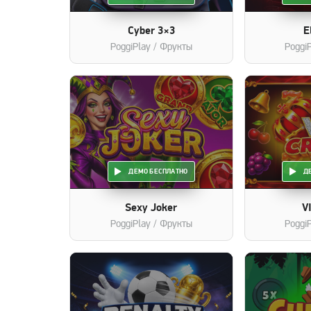
Cyber 3×3
E
PoggiPlay
/ Фрукты
Poggi
ДЕМО БЕСПЛАТНО
Д
Sexy Joker
V
PoggiPlay
/ Фрукты
Poggi