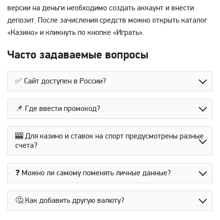
версии на деньги необходимо создать аккаунт и внести
депозит. После зачисления средств можно открыть каталог
«Казино» и кликнуть по кнопке «Играть».
Часто задаваемые вопросы
✅ Сайт доступен в России?
📌 Где ввести промокод?
🎰 Для казино и ставок на спорт предусмотрены разные
счета?
❓ Можно ли самому поменять личные данные?
🤔 Как добавить другую валюту?