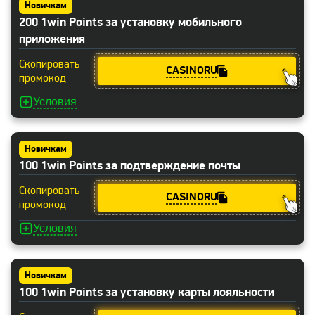
Новичкам
Языки службы
Суахили,
Хинди,
Индонезийский,
200 1win Points за установку мобильного
поддержки
Узбекский,
Французский,
Турецкий,
приложения
Португальский,
Итальянский,
Испанский,
Немецкий,
Английский,
Скопировать
CASINORU
Украинский,
Русский
промокод
Условия
ФИНАНСОВАЯ ИНФОРМАЦИЯ
Новичкам
Мин. депозит:
1000
100 1win Points за подтверждение почты
Скопировать
Мин. сумма вывода:
2000
CASINORU
промокод
Валюта счета:
RUB, USD, EUR, BTC, ETH, ILS, VES,
Условия
crypto, KHR, XLM, SLE, PAB, HNL, GTQ,
CUP, CRC, XMR, ZMW, XOF, XAF, VND,
UYU, UGX, TZS, TRX, TND, TJS, SZL,
Новичкам
SOS, RWF, QAR, PYG, PKR, PHP, OMR,
100 1win Points за установку карты лояльности
NPR, NGN, NAD, MZN, MYR, MWK,
MUR, MNT, MMK, MGA, MAD, LKR, KWD,