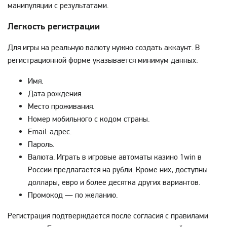
манипуляции с результатами.
Легкость регистрации
Для игры на реальную валюту нужно создать аккаунт. В
регистрационной форме указывается минимум данных:
Имя.
Дата рождения.
Место проживания.
Номер мобильного с кодом страны.
Email-адрес.
Пароль.
Валюта. Играть в игровые автоматы казино 1win в
России предлагается на рубли. Кроме них, доступны
доллары, евро и более десятка других вариантов.
Промокод — по желанию.
Регистрация подтверждается после согласия с правилами