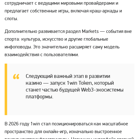
Способы вывода
Мир, СБП,
Visa
,
Mastercard
, Tether,
сотрудничает с ведущими мировыми провайдерами и
Bitcoin
,
Ethereum
,
Dogecoin
,
Dash
,
предлагает собственные игры, включая краш-аркады и
Ripple,
Litecoin
, Monero,
Tron
, Альфа-
слоты.
Банк, Т-Банк, Криптовалюта, Банк
ВТБ, Stellar,
Сбербанк
, Газпромбанк
Дополнительно развивается раздел Markets — события вне
спорта: культура, искусство и другие глобальные
Скорость выплат:
0-48 часов
инфоповоды. Это значительно расширяет саму модель
взаимодействия с пользователями.
Следующий важный этап в развитии
казино — запуск 1win Token, который
станет частью будущей Web3-экосистемы
платформы.
В 2026 году 1win стал позиционироваться как масштабное
пространство для онлайн-игр, изначально выстроенное