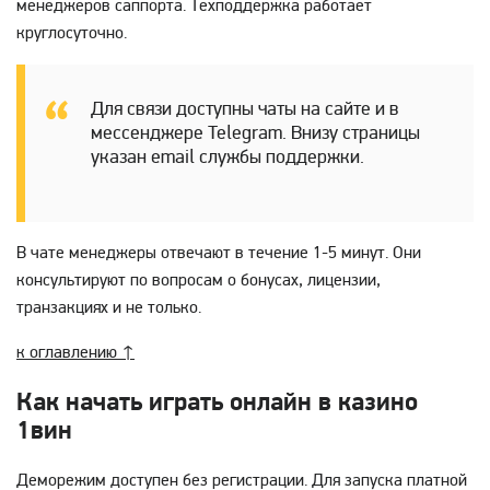
менеджеров саппорта. Техподдержка работает
круглосуточно.
Для связи доступны чаты на сайте и в
мессенджере Telegram. Внизу страницы
указан email службы поддержки.
В чате менеджеры отвечают в течение 1-5 минут. Они
консультируют по вопросам о бонусах, лицензии,
транзакциях и не только.
к оглавлению ↑
Как начать играть онлайн в казино
1вин
Деморежим доступен без регистрации. Для запуска платной