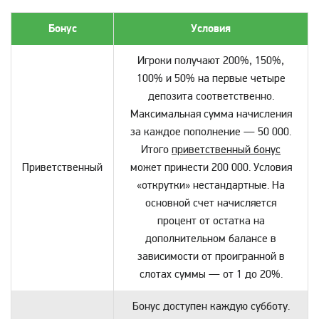
Бонус
Условия
Игроки получают 200%, 150%,
100% и 50% на первые четыре
депозита соответственно.
Максимальная сумма начисления
за каждое пополнение — 50 000.
Итого
приветственный бонус
Приветственный
может принести 200 000. Условия
«открутки» нестандартные. На
основной счет начисляется
процент от остатка на
дополнительном балансе в
зависимости от проигранной в
слотах суммы — от 1 до 20%.
Бонус доступен каждую субботу.