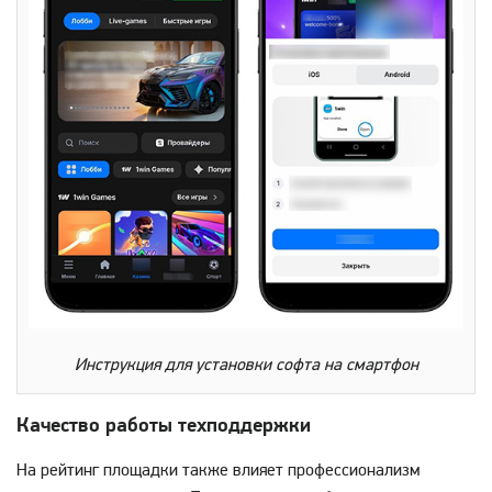
Инструкция для установки софта на смартфон
Качество работы техподдержки
На рейтинг площадки также влияет профессионализм