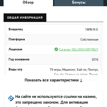
Обзор
Бонусы
ОБЩАЯ ИНФОРМАЦИЯ
Владелец
1WIN N.V.
Платформа
Собственная
Лицензия
Curacao: OGL/2024/587/0621
Год основания
2016
Виды игр
TV-игры,
Маджонг,
Хай-ло,
Понтун,
Сик-бо,
Ставки на спорт,
Покер
,
Показать все характеристики ↓
Крэпс,
Настольные игры,
Live-дилер
,
Скретч-карты,
Кено,
Кости,
Баккара,
Блэкджек
,
Бинго
,
Видеопокер,
Рулетка
,
Игровые автоматы
На сайте не используются ссылки на казино,
это запрещено законом. Для активации
Провайдеры
Betsoft
,
BGaming
,
Pragmatic Play
,