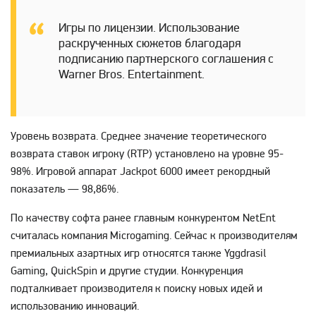
Игры по лицензии. Использование
раскрученных сюжетов благодаря
подписанию партнерского соглашения с
Warner Bros. Entertainment.
Уровень возврата. Среднее значение теоретического
возврата ставок игроку (RTP) установлено на уровне 95-
98%. Игровой аппарат Jackpot 6000 имеет рекордный
показатель — 98,86%.
По качеству софта ранее главным конкурентом NetEnt
считалась компания Microgaming. Сейчас к производителям
премиальных азартных игр относятся также Yggdrasil
Gaming, QuickSpin и другие студии. Конкуренция
подталкивает производителя к поиску новых идей и
использованию инноваций.