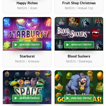
Happy Riches
Fruit Shop Christmas
NetEnt
/ Азия
NetEnt
/ Новый год
ДЕМО БЕСПЛАТНО
ДЕМО БЕСПЛАТНО
Starburst
Blood Suckers
NetEnt
/ Алмазы
NetEnt
/ Вампиры
ДЕМО БЕСПЛАТНО
ДЕМО БЕСПЛАТНО