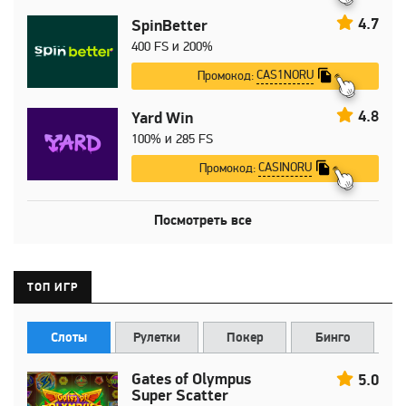
4.7
SpinBetter
400 FS и 200%
CAS1NORU
Промокод:
4.8
Yard Win
100% и 285 FS
CASINORU
Промокод:
Посмотреть все
ТОП ИГР
Слоты
Рулетки
Покер
Бинго
Gates of Olympus
5.0
Super Scatter