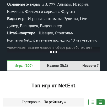
Основные жанры:
3D, 777, Алмазы, История,
Комиксы, Фильмы и сериалы, Фрукты
Виды игр:
Игровые автоматы, Рулетка, Live-
дилер, Блэкджек, Видеопокер
Штаб-квартира:
Швеция, Стокгольм
Компания NetEnt в течение последних 10 лет уверенно
удерживает звание лидера в сфере разработок для
онлайн-гемблинга. Студия выпускает
высококачественный софт для игорных заведений,
Игры (200)
Казино (542)
Новости (11)
вызывает доверие у операторов и клиентов казино.
Единый фонд прогрессивных джекпотов, высокий
теоретический возврат ставок и высокая дисперсия —
Топ игр от NetEnt
это лишь краткий список достоинств видеослотов от
NetEnt. Играть в игровые автоматы нетент бесплатно и
Сортировка:
По рейтингу
без регистрации вы можете в нашем каталоге ниже.