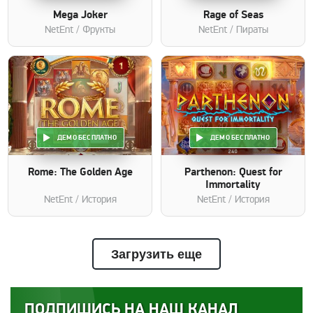
Mega Joker
Rage of Seas
NetEnt
/ Фрукты
NetEnt
/ Пираты
ДЕМО БЕСПЛАТНО
ДЕМО БЕСПЛАТНО
Rome: The Golden Age
Parthenon: Quest for
Immortality
NetEnt
/ История
NetEnt
/ История
Загрузить еще
ПОДПИШИСЬ НА НАШ КАНАЛ