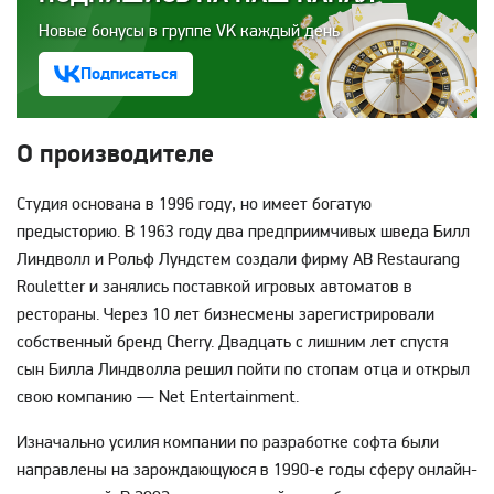
Новые бонусы в группе VK каждый день
Подписаться
О производителе
Студия основана в 1996 году, но имеет богатую
предысторию. В 1963 году два предприимчивых шведа Билл
Линдволл и Рольф Лундстем создали фирму AB Restaurang
Rouletter и занялись поставкой игровых автоматов в
рестораны. Через 10 лет бизнесмены зарегистрировали
собственный бренд Cherry. Двадцать с лишним лет спустя
сын Билла Линдволла решил пойти по стопам отца и открыл
свою компанию — Net Entertainment.
Изначально усилия компании по разработке софта были
направлены на зарождающуюся в 1990-е годы сферу онлайн-