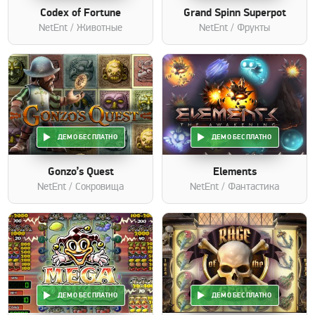
Codex of Fortune
Grand Spinn Superpot
NetEnt
/ Животные
NetEnt
/ Фрукты
ДЕМО БЕСПЛАТНО
ДЕМО БЕСПЛАТНО
Gonzo’s Quest
Elements
NetEnt
/ Сокровища
NetEnt
/ Фантастика
ДЕМО БЕСПЛАТНО
ДЕМО БЕСПЛАТНО