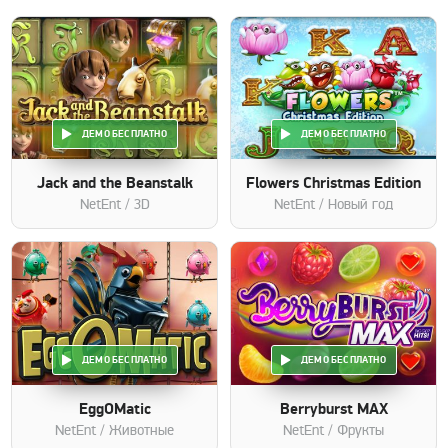
ДЕМО БЕСПЛАТНО
ДЕМО БЕСПЛАТНО
Jack and the Beanstalk
Flowers Christmas Edition
NetEnt
/ 3D
NetEnt
/ Новый год
ДЕМО БЕСПЛАТНО
ДЕМО БЕСПЛАТНО
EggOMatic
Berryburst MAX
NetEnt
/ Животные
NetEnt
/ Фрукты