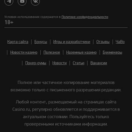
Условия использования содержатся в
Политике конфиденциальности
18+
Карта сайта
Бонусы
Игры и разработчики
Отзывы
ЧаВо
Новости казино
Полезное
Наземные казино
Букмекеры
Покер-румы
Новости
Статьи
Вакансии
Полное или частичное копирование материалов
возможно только с письменного разрешения редакции.
Любой контент, размещаемый на страницах сайта
Сasino.ru, регулярно обновляется и поддерживается в
актуальном состоянии. Пользуйтесь только
проверенными источниками информации.