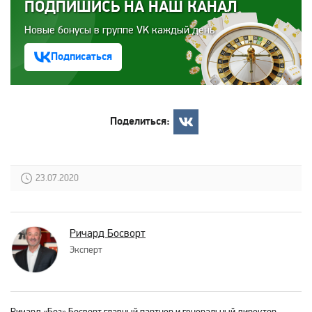
ПОДПИШИСЬ НА НАШ КАНАЛ
Новые бонусы в группе VK каждый день
Подписаться
Поделиться:
23.07.2020
Ричард Босворт
Эксперт
Ричард «Боз» Босворт главный партнер и генеральный директор