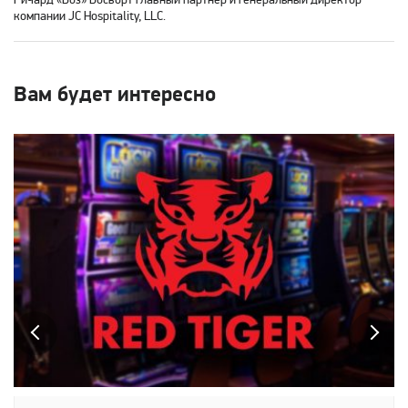
компании JC Hospitality, LLC.
Вам будет интересно