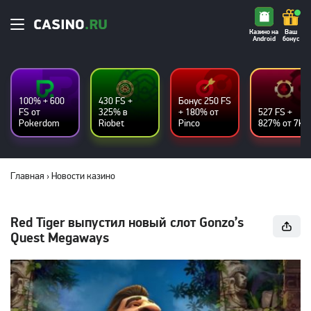
Казино на
Ваш
Android
бонус
100% + 600
430 FS +
Бонус 250 FS
FS от
325% в
+ 180% от
527 FS +
Pokerdom
Riobet
Pinco
827% от 7K
Главная
›
Новости казино
Red Tiger выпустил новый слот Gonzo’s
Quest Megaways