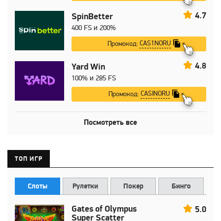
4.7
SpinBetter
400 FS и 200%
CAS1NORU
Промокод:
4.8
Yard Win
100% и 285 FS
CASINORU
Промокод:
Посмотреть все
ТОП ИГР
Слоты
Рулетки
Покер
Бинго
Gates of Olympus
5.0
Super Scatter