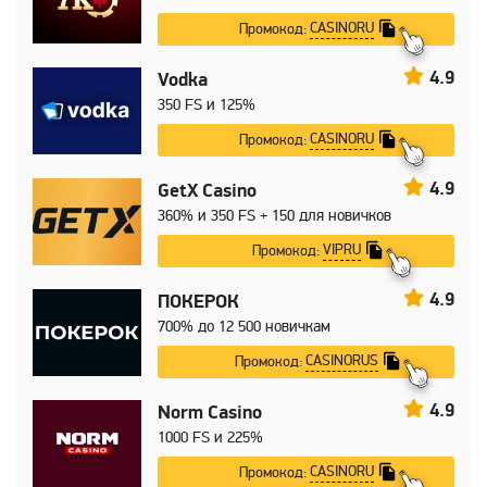
CASINORU
Промокод:
4.9
Vodka
350 FS и 125%
CASINORU
Промокод:
4.9
GetX Casino
360% и 350 FS + 150 для новичков
VIPRU
Промокод:
4.9
ПОКЕРОК
700% до 12 500 новичкам
CASINORUS
Промокод:
4.9
Norm Casino
1000 FS и 225%
CASINORU
Промокод: