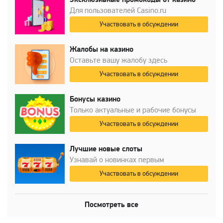
Для пользователей Casino.ru
Участвовать в обсуждении
Жалобы на казино
Оставьте вашу жалобу здесь
Участвовать в обсуждении
Бонусы казино
Только актуальные и рабочие бонусы
Участвовать в обсуждении
Лучшие новые слоты
Узнавай о новинках первым
Участвовать в обсуждении
Посмотреть все