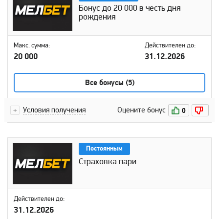
Бонус до 20 000 в честь дня
рождения
Макс. сумма:
Действителен до:
20 000
31.12.2026
Все бонусы (5)
Условия
получения
Оцените бонус
0
Постоянным
Страховка пари
Действителен до:
31.12.2026