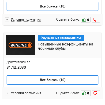
Все бонусы (10)
Условия
получения
Оцените бонус
0
Улучшенные коэффициенты
Повышенные коэффициенты на
любимые клубы
Действителен до:
31.12.2030
Все бонусы (10)
Условия
получения
Оцените бонус
0