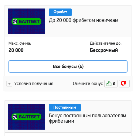
Фрибет
До 20 000 фрибетом новичкам
Макс. сумма:
Действителен до:
20 000
Бессрочный
Все бонусы (4)
Условия
получения
Оцените бонус
0
Постоянным
Бонус постоянным пользователям
фрибетами