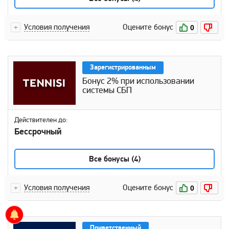
Условия
получения
Оцените бонус
0
Зарегистрированным
Бонус 2% при использовании
системы СБП
Действителен до:
Бессрочный
Все бонусы (4)
Условия
получения
Оцените бонус
0
Приветственный