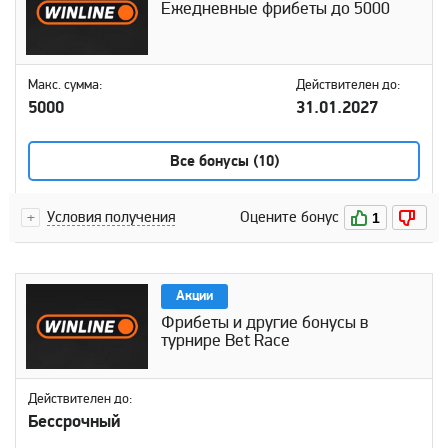
Ежедневные фрибеты до 5000
Макс. сумма:
Действителен до:
5000
31.01.2027
Все бонусы (10)
Условия
получения
Оцените бонус
1
Акции
Фрибеты и другие бонусы в
турнире Bet Race
Действителен до:
Бессрочный