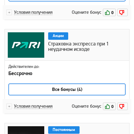
Условия
получения
Оцените бонус
0
Акции
Страховка экспресса при 1
неудачном исходе
Действителен до:
Бессрочно
Все бонусы (4)
Условия
получения
Оцените бонус
0
Постоянным