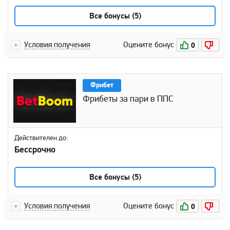
Все бонусы (5)
Условия
получения
Оцените бонус
0
Фрибет
Фрибеты за пари в ППС
Действителен до:
Бессрочно
Все бонусы (5)
Условия
получения
Оцените бонус
0