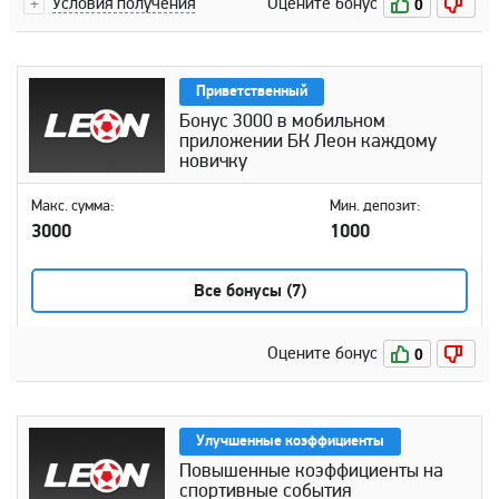
Условия
получения
Оцените бонус
0
Приветственный
Бонус 3000 в мобильном
приложении БК Леон каждому
новичку
Макс. сумма:
Мин. депозит:
3000
1000
Все бонусы (7)
Оцените бонус
0
Улучшенные коэффициенты
Повышенные коэффициенты на
спортивные события