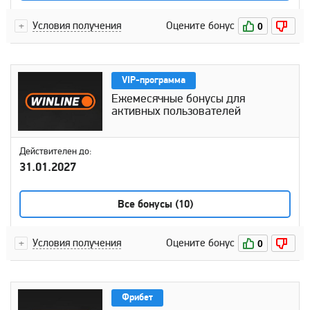
Условия
получения
Оцените бонус
0
VIP-программа
Ежемесячные бонусы для
активных пользователей
Действителен до:
31.01.2027
Все бонусы (10)
Условия
получения
Оцените бонус
0
Фрибет