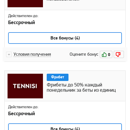
Действителен до:
Бессрочный
Все бонусы (4)
Условия
получения
Оцените бонус
0
Фрибет
Фрибеты до 50% каждый
понедельник за беты из единиц
Действителен до:
Бессрочный
Все бонусы (4)