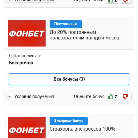
Постоянным
До 20% постоянным
пользователям каждый месяц
Действителен до:
Бессрочно
Все бонусы (3)
Условия
получения
Оцените бонус
7
Экспресс-бонус
Страховка экспрессов 100%