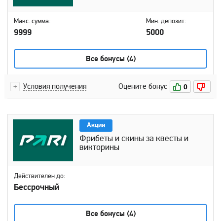
Макс. сумма:
Мин. депозит:
9999
5000
Все бонусы (4)
Условия
получения
Оцените бонус
0
Акции
Фрибеты и скины за квесты и
викторины
Действителен до:
Бессрочный
Все бонусы (4)