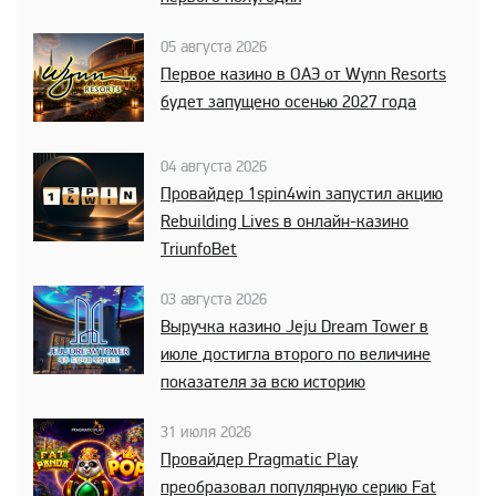
05 августа 2026
Первое казино в ОАЭ от Wynn Resorts
будет запущено осенью 2027 года
04 августа 2026
Провайдер 1spin4win запустил акцию
Rebuilding Lives в онлайн-казино
TriunfoBet
03 августа 2026
Выручка казино Jeju Dream Tower в
июле достигла второго по величине
показателя за всю историю
31 июля 2026
Провайдер Pragmatic Play
преобразовал популярную серию Fat