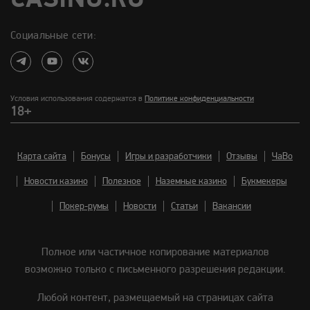
Социальные сети:
Условия использования содержатся в
Политике конфиденциальности
18+
Карта сайта
Бонусы
Игры и разработчики
Отзывы
ЧаВо
Новости казино
Полезное
Наземные казино
Букмекеры
Покер-румы
Новости
Статьи
Вакансии
Полное или частичное копирование материалов
возможно только с письменного разрешения редакции.
Любой контент, размещаемый на страницах сайта