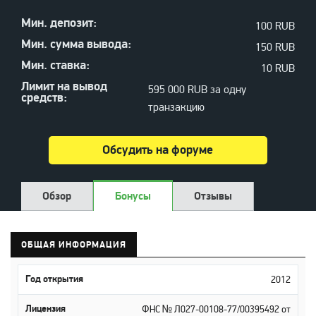
Мин. депозит:
100 RUB
Мин. сумма вывода:
150 RUB
Мин. ставка:
10 RUB
Лимит на вывод
595 000 RUB за одну
средств:
транзакцию
Обсудить на форуме
Обзор
Бонусы
Отзывы
ОБЩАЯ ИНФОРМАЦИЯ
Год открытия
2012
Лицензия
ФНС № Л027-00108-77/00395492 от