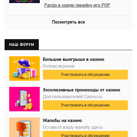
Panda в новую линейку игр POP
Посмотреть все
НАШ ФОРУМ
Большие выигрыши в казино
Успехи игроков
Участвовать в обсуждении
Эксклюзивные промокоды от казино
Для пользователей Casino.ru
Участвовать в обсуждении
Жалобы на казино
Оставьте вашу жалобу здесь
Участвовать в обсуждении