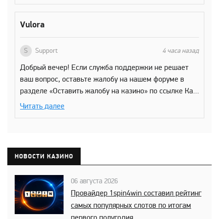
Vulora
S
Support
4 часа назад
Добрый вечер! Если служба поддержки не решает
ваш вопрос, оставьте жалобу на нашем форуме в
разделе «Оставить жалобу на казино» по ссылке Как
правильно оформить жалобу вы можете узнать по
Читать далее
ссылке
НОВОСТИ КАЗИНО
06 августа 2026
Провайдер 1spin4win составил рейтинг
самых популярных слотов по итогам
первого полугодия