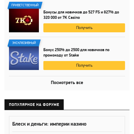
ПРИВЕТСТВЕННЫЙ
Бонусы для новичков до
527 FS
и
827%
до
320 000
от
7K Casino
Получить
ЭКСКЛЮЗИВНЫЙ
Бонус
250%
до
2500 для
новичков по
промокоду от Stake
Получить
Посмотреть все
ПОПУЛЯРНОЕ НА ФОРУМЕ
Блеск и деньги: империи казино