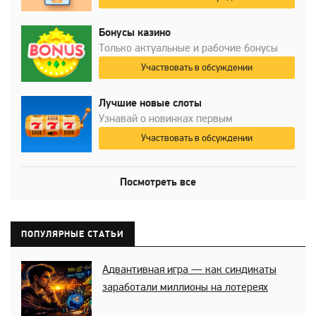
Бонусы казино
Только актуальные и рабочие бонусы
Участвовать в обсуждении
Лучшие новые слоты
Узнавай о новинках первым
Участвовать в обсуждении
Посмотреть все
ПОПУЛЯРНЫЕ СТАТЬИ
Адвантивная игра — как синдикаты
заработали миллионы на лотереях