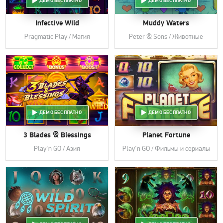
ДЕМО БЕСПЛАТНО
ДЕМО БЕСПЛАТНО
Infective Wild
Muddy Waters
Pragmatic Play
/ Магия
Peter & Sons
/ Животные
ДЕМО БЕСПЛАТНО
ДЕМО БЕСПЛАТНО
3 Blades & Blessings
Planet Fortune
Play'n GO
/ Азия
Play'n GO
/ Фильмы и сериалы