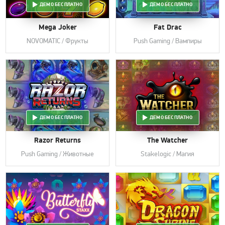
ДЕМО БЕСПЛАТНО
ДЕМО БЕСПЛАТНО
Mega Joker
Fat Drac
NOVOMATIC
/ Фрукты
Push Gaming
/ Вампиры
ДЕМО БЕСПЛАТНО
ДЕМО БЕСПЛАТНО
Razor Returns
The Watcher
Push Gaming
/ Животные
Stakelogic
/ Магия