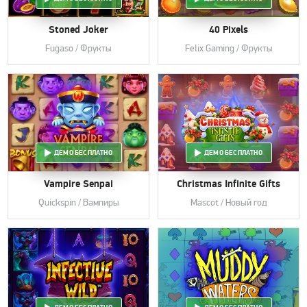
Stoned Joker
40 Pixels
Fugaso
/ Фрукты
Felix Gaming
/ Фрукты
ДЕМО БЕСПЛАТНО
ДЕМО БЕСПЛАТНО
Vampire Senpai
Christmas Infinite Gifts
Quickspin
/ Вампиры
Mascot
/ Новый год