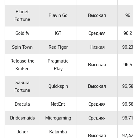
Planet
Play'n Go
Высокая
96
Fortune
Goldify
IGT
Средняя
96,2
Spin Town
Red Tiger
Низкая
96,23
Release the
Pragmatic
Высокая
96,5
Kraken
Play
Sakura
Quickspin
Высокая
96,58
Fortune
Dracula
NetEnt
Средняя
96,58
Bridesmaids
Microgaming
Средняя
96,71
Joker
Kalamba
Высокая
97,42