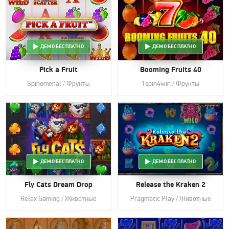
ДЕМО БЕСПЛАТНО
ДЕМО БЕСПЛАТНО
Pick a Fruit
Booming Fruits 40
Spinomenal
/ Фрукты
1spin4win
/ Фрукты
ДЕМО БЕСПЛАТНО
ДЕМО БЕСПЛАТНО
Fly Cats Dream Drop
Release the Kraken 2
Relax Gaming
/ Животные
Pragmatic Play
/ Животные