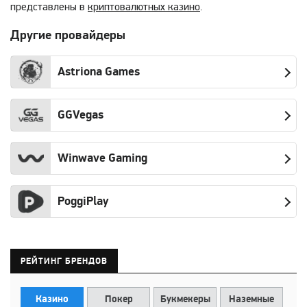
представлены в
криптовалютных казино
.
Другие провайдеры
Astriona Games
GGVegas
Winwave Gaming
PoggiPlay
РЕЙТИНГ БРЕНДОВ
Казино
Покер
Букмекеры
Наземные