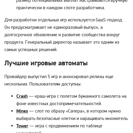
размер потенциальных выплат настраиваются вручную
практически в каждом слоте разработчика.
Для разработки отдельных игр используется GaaS-подход.
Он предусматривает не единоразовый выпуск, а
долгосрочное обновление и развитие сообщества вокруг
продукта. Генеральный директор называет это одним из
самых успешных решений.
Лучшие игровые автоматы
Провайдер выпустил 5 игр и анонсировал релизы еще
нескольких. Пользователям доступны:
Crash
— краш-игра с полетом бумажного самолета на
фоне известных достопримечательностей.
Mines
— слот по образу «Сапера», в котором нужно
выбирать безопасные клетки и наращивать множитель.
Tower
— игра с продвижением по таблице