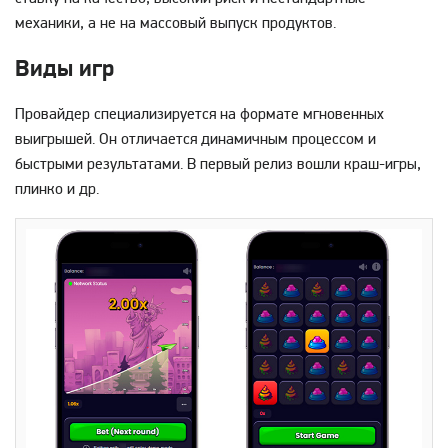
механики, а не на массовый выпуск продуктов.
Виды игр
Провайдер специализируется на формате мгновенных
выигрышей. Он отличается динамичным процессом и
быстрыми результатами. В первый релиз вошли краш-игры,
плинко и др.