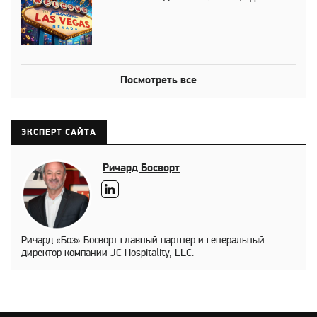
Посмотреть все
ЭКСПЕРТ САЙТА
Ричард Босворт
Ричард «Боз» Босворт главный партнер и генеральный
директор компании JC Hospitality, LLC.