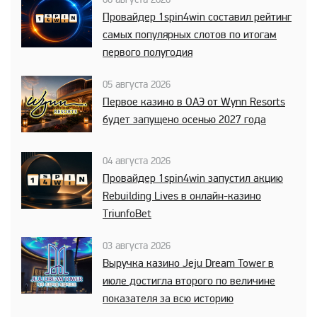
Провайдер 1spin4win составил рейтинг
самых популярных слотов по итогам
первого полугодия
05 августа 2026
Первое казино в ОАЭ от Wynn Resorts
будет запущено осенью 2027 года
04 августа 2026
Провайдер 1spin4win запустил акцию
Rebuilding Lives в онлайн-казино
TriunfoBet
03 августа 2026
Выручка казино Jeju Dream Tower в
июле достигла второго по величине
показателя за всю историю