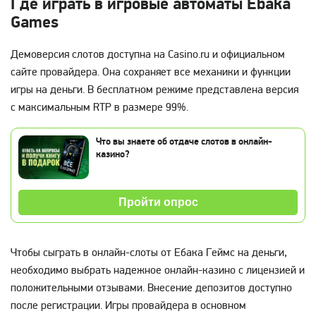
Где играть в игровые автоматы Ebaka
Games
Демоверсия слотов доступна на Casino.ru и официальном
сайте провайдера. Она сохраняет все механики и функции
игры на деньги. В бесплатном режиме представлена версия
с максимальным RTP в размере 99%.
Что вы знаете об отдаче слотов в онлайн-
казино?
Пройти опрос
Чтобы сыграть в онлайн-слоты от Ебака Геймс на деньги,
необходимо выбрать надежное онлайн-казино с лицензией и
положительными отзывами. Внесение депозитов доступно
после регистрации. Игры провайдера в основном