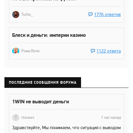
1776 ответов
Turbo_
Блеск и деньги: империи казино
1122 ответа
Рома Волк
ПОСЛЕДНИЕ СООБЩЕНИЯ ФОРУМА
1WIN не выводит деньги
T
ttwaws
1 час назад
Здравствуйте, Мы понимаем, что ситуация с выводом