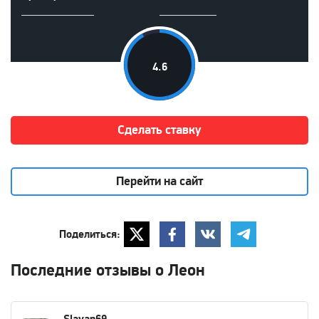
4.6
Сделать ставку
Перейти на сайт
Поделиться:
Последние отзывы о Леон