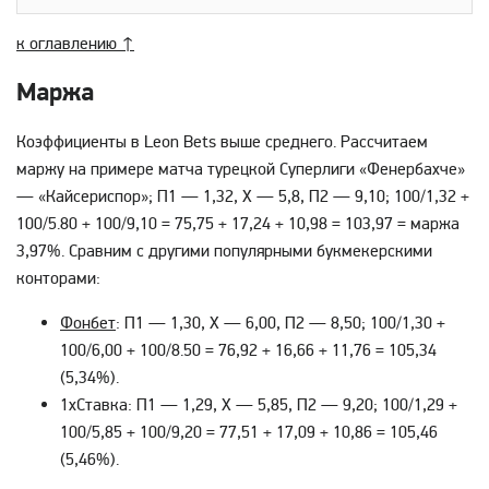
к оглавлению ↑
Маржа
Коэффициенты в Leon Bets выше среднего. Рассчитаем
маржу на примере матча турецкой Суперлиги «Фенербахче»
— «Кайсериспор»; П1 — 1,32, Х — 5,8, П2 — 9,10; 100/1,32 +
100/5.80 + 100/9,10 = 75,75 + 17,24 + 10,98 = 103,97 = маржа
3,97%. Сравним с другими популярными букмекерскими
конторами:
Фонбет
: П1 — 1,30, Х — 6,00, П2 — 8,50; 100/1,30 +
100/6,00 + 100/8.50 = 76,92 + 16,66 + 11,76 = 105,34
(5,34%).
1хСтавка: П1 — 1,29, Х — 5,85, П2 — 9,20; 100/1,29 +
100/5,85 + 100/9,20 = 77,51 + 17,09 + 10,86 = 105,46
(5,46%).