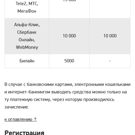
Tele2, МТС,
МегаФон
Альфа-Клик,
Сбербанк
10 000
10 000
Онлайн,
WebMoney
Билайн
5000
-
В случае с банковскими картами, электронными кошельками
и интернет-банкингом выводить средства можно только на
ту платежную систему, через которую производилось
зачисление.
к оглавлению ↑
Регистрация