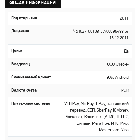
ОБЩАЯ ИНФОРМАЦИЯ
Год открытия
2011
Лицензия
№Л027-00108-77/00395488 от
16.12.2011
Цупис
Да
Владелец
ООО «Леон»
Скачиваемый клиент
iOS, Android
Валюта счета
RUB
Платежные системы
VTB Pay, Mir Pay, T-Pay, Банковский
перевод, СБП, SberPay, ЮMoney,
Элекснет, Кошелек ЦУПИС, TELE2,
Билайн, МегаФон, МТС, Мир,
Mastercard, Visa