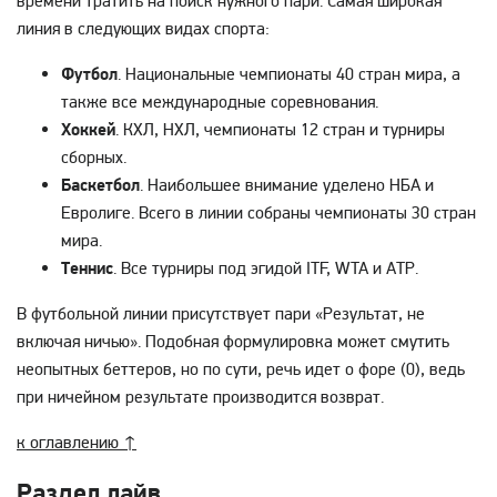
времени тратить на поиск нужного пари. Самая широкая
линия в следующих видах спорта:
Футбол
. Национальные чемпионаты 40 стран мира, а
также все международные соревнования.
Хоккей
. КХЛ, НХЛ, чемпионаты 12 стран и турниры
сборных.
Баскетбол
. Наибольшее внимание уделено НБА и
Евролиге. Всего в линии собраны чемпионаты 30 стран
мира.
Теннис
. Все турниры под эгидой ITF, WTA и АТР.
В футбольной линии присутствует пари «Результат, не
включая ничью». Подобная формулировка может смутить
неопытных беттеров, но по сути, речь идет о форе (0), ведь
при ничейном результате производится возврат.
к оглавлению ↑
Раздел лайв