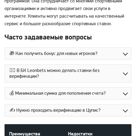
программой. Она сотрудничает со многими спортивными
организациями и активно продвигает свои услуги в
интернете. Клиенты могут рассчитывать на качественный
сервис и большое разнообразие спортивных ставок.
Часто задаваемые вопросы
🎁 Как получить бонус для новых игроков?
🙋‍♂️ В БК Leonbets можно делать ставки без
верификации?
💰 Минимальная сумма для пополнения счета?
✍ Нужно проходить верификацию в Цупис?
Преимущества
Недостатки