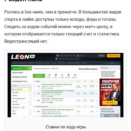
Роспись в live ниже, чем в прематче. В большинстве видов
спорта в лайве доступны только исходы, форы и тоталы.
Следить за ходом событий можно через матч-центр, в
котором отображается только текущий счет и статистика.
Видеотрансляций нет.
Ставки по ходу игры