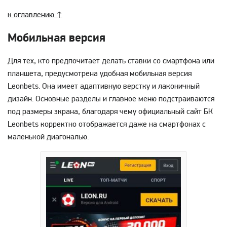
к оглавлению ↑
Мобильная версия
Для тех, кто предпочитает делать ставки со смартфона или
планшета, предусмотрена удобная мобильная версия
Leonbets. Она имеет адаптивную верстку и лаконичный
дизайн. Основные разделы и главное меню подстраиваются
под размеры экрана, благодаря чему официальный сайт БК
Leonbets корректно отображается даже на смартфонах с
маленькой диагональю.