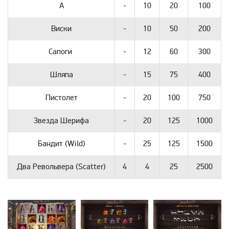
A
-
10
20
100
Виски
-
10
50
200
Сапоги
-
12
60
300
Шляпа
-
15
75
400
Пистолет
-
20
100
750
Звезда Шерифа
-
20
125
1000
Бандит (Wild)
-
25
125
1500
Два Револьвера (Scatter)
4
4
25
2500