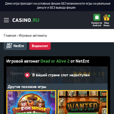
Казино на
Ваш
Android
бонус
Главная
›
Игровые автоматы
NetEnt
Видеослот
Игровой автомат
Dead or Alive 2
от NetEnt
Оценка редакции
3.5
В вашей стране слот недоступен
Другие похожие игры
Играть демо
Бонусы слота