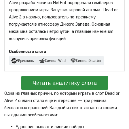
Alive разработчики из NetEnt порадовали гемблеров
продолжением игры. Запуская игровой автомат Dead or
Alive 2 в казино, пользователь по-прежнему
погружается в атмосферу Дикого Запада. Основная
механика осталась нетронутой, а главные изменения
коснулись призовых функций.
Особенности слота
Фриспины
Символ Wild
Символ Scatter
Читать аналитику слота
Одна из главных причин, по которым играть в слот Dead or
Alive 2 онлайн стало еще интереснее — три режима
бесплатных вращений. Каждый из них отличается своими
выгодными особенностями:
Удвоение выплат и липкие вайлды.