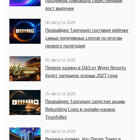
продемонстрировала существенный
рост выручки
06 августа 2026
Провайдер 1spin4win составил рейтинг
самых популярных слотов по итогам
первого полугодия
05 августа 2026
Первое казино в ОАЭ от Wynn Resorts
будет запущено осенью 2027 года
04 августа 2026
Провайдер 1spin4win запустил акцию
Rebuilding Lives в онлайн-казино
TriunfoBet
03 августа 2026
Выручка казино Jeju Dream Tower в