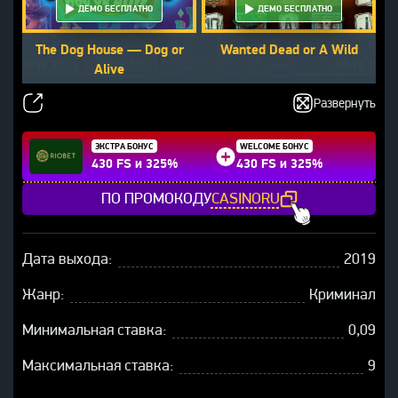
ДЕМО БЕСПЛАТНО
ДЕМО БЕСПЛАТНО
The Dog House — Dog or
Wanted Dead or A Wild
Alive
Развернуть
ЭКСТРА БОНУС
WELCOME БОНУС
430 FS и 325%
430 FS и 325%
ПО ПРОМОКОДУ
CASINORU
Дата выхода:
2019
Жанр:
Криминал
Минимальная ставка:
0,09
Максимальная ставка:
9