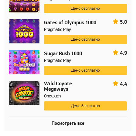
Демо бесплатно
5.0
Gates of Olympus 1000
Pragmatic Play
Демо бесплатно
4.9
Sugar Rush 1000
Pragmatic Play
Демо бесплатно
Wild Coyote
4.4
Megaways
Onetouch
Демо бесплатно
Посмотреть все