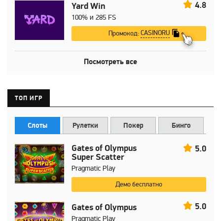
4.8
Yard Win
100% и 285 FS
CASINORU
Промокод:
Посмотреть все
ТОП ИГР
Слоты
Рулетки
Покер
Бинго
Gates of Olympus
5.0
Super Scatter
Pragmatic Play
Демо бесплатно
5.0
Gates of Olympus
Pragmatic Play