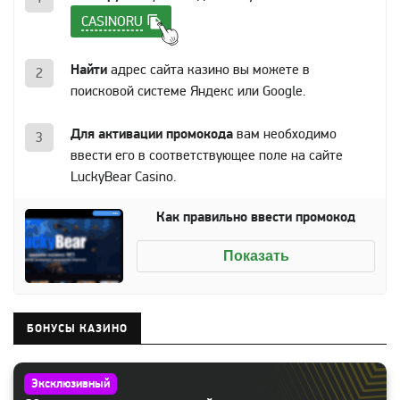
CASINORU
Найти
адрес сайта казино вы можете в
поисковой системе Яндекс или Google.
Для активации промокода
вам необходимо
ввести его в соответствующее поле на сайте
LuckyBear Casino.
Как правильно ввести промокод
Показать
БОНУСЫ КАЗИНО
Эксклюзивный