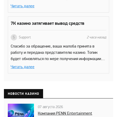
Предположительное время ответа казино - до 7
Читать далее
дней.
7К казино затягивает вывод средств
S
Support
2 часа назад
Спасибо за обращение, ваша жалоба принята в
работу и передана представителю казино. Топик
будет обновляться по мере получения информации.
Предположительное время ответа казино - до 7
Читать далее
дней.
НОВОСТИ КАЗИНО
07 августа 2026
Компания PENN Entertainment