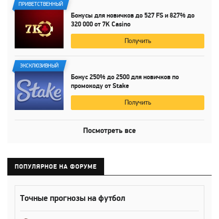
ПРИВЕТСТВЕННЫЙ
Бонусы для новичков до
527 FS
и
827%
до
320 000
от
7K Casino
Получить
ЭКСКЛЮЗИВНЫЙ
Бонус
250%
до
2500 для
новичков по
промокоду от Stake
Получить
Посмотреть все
ПОПУЛЯРНОЕ НА ФОРУМЕ
Точные прогнозы на футбол