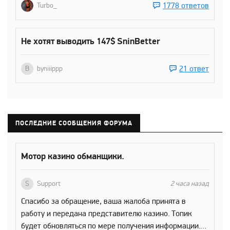
1778 ответов
Turbo_
Не хотят выводить 147$ SninBetter
21 ответ
B
byniiippp
ПОСЛЕДНИЕ СООБЩЕНИЯ ФОРУМА
Мотор казино обманщики.
S
Support
2 часа назад
Спасибо за обращение, ваша жалоба принята в
работу и передана представителю казино. Топик
будет обновляться по мере получения информации.