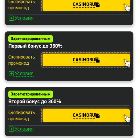
Скопировать
CASINORU
промокод
Условия
Зарегистрированным
Первый бонус до 360%
Скопировать
CASINORU
промокод
Условия
Зарегистрированным
Второй бонус до 360%
Скопировать
CASINORU
промокод
Условия