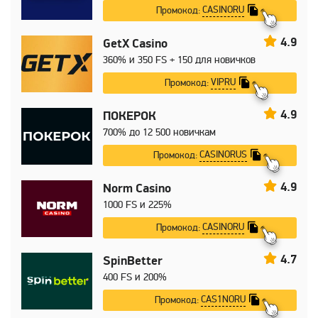
CASINORU
Промокод:
СЛУЖБА ПОДДЕРЖКИ
4.9
GetX Casino
Live Chat
Да
360% и 350 FS + 150 для новичков
VIPRU
Промокод:
E-mail
Да
4.9
ПОКЕРОК
Telegram
Да
700% до 12 500 новичкам
Языки службы
Английский,
Русский
CASINORUS
Промокод:
поддержки
4.9
Norm Casino
1000 FS и 225%
ФИНАНСОВАЯ ИНФОРМАЦИЯ
CASINORU
Промокод:
Мин. депозит:
152
4.7
SpinBetter
400 FS и 200%
Мин. сумма вывода:
2200
CAS1NORU
Промокод:
Валюта счета:
RUB, UZS, AZN, KZT