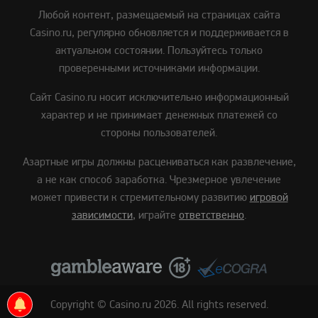
Любой контент, размещаемый на страницах сайта
Сasino.ru, регулярно обновляется и поддерживается в
актуальном состоянии. Пользуйтесь только
проверенными источниками информации.
Сайт Сasino.ru носит исключительно информационный
характер и не принимает денежных платежей со
стороны пользователей.
Азартные игры должны расцениваться как развлечение,
а не как способ заработка. Чрезмерное увлечение
может привести к стремительному развитию
игровой
зависимости
, играйте
ответственно
.
Copyright © Casino.ru 2026. All rights reserved.