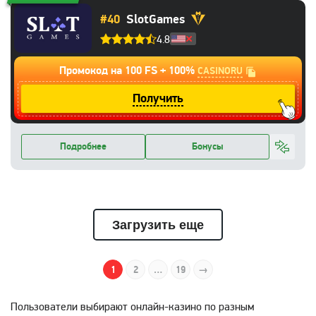
#40
SlotGames
4.8
Промокод на 100 FS + 100%
CASINORU
Получить
Подробнее
Бонусы
Загрузить еще
1
2
…
19
→
Пользователи выбирают онлайн-казино по разным