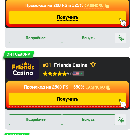
Промокод на 200 FS и 325%
CASINORU
Получить
Подробнее
Бонусы
ХИТ СЕЗОНА
#31
Friends Casino
5.0
Промокод на 2500 FS + 650%
CASINORU
Получить
Подробнее
Бонусы