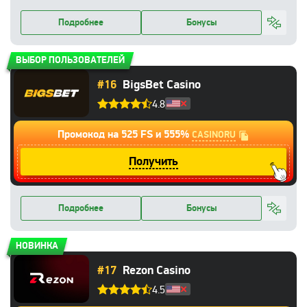
Подробнее
Бонусы
ВЫБОР ПОЛЬЗОВАТЕЛЕЙ
#16
BigsBet Casino
4.8
Промокод на 525 FS и 555%
CASINORU
Получить
Подробнее
Бонусы
НОВИНКА
#17
Rezon Casino
4.5