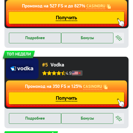
Промокод на 527 FS и до 827%
CASINORU
Получить
Подробнее
Бонусы
ТОП НЕДЕЛИ
#5
Vodka
4.9
Промокод на 350 FS и 125%
CASINORU
Получить
Подробнее
Бонусы