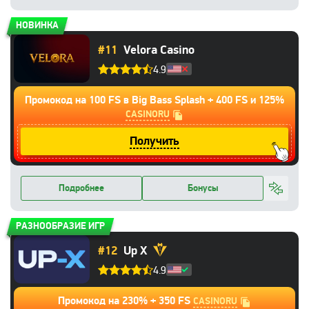
НОВИНКА
#11
Velora Casino
4.9
Промокод на 100 FS в Big Bass Splash + 400 FS и 125%
CASINORU
Получить
Подробнее
Бонусы
РАЗНООБРАЗИЕ ИГР
#12
Up X
4.9
Промокод на 230% + 350 FS
CASINORU