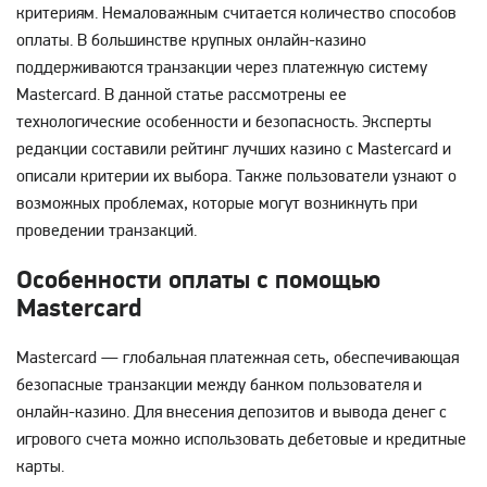
критериям. Немаловажным считается количество способов
оплаты. В большинстве крупных онлайн-казино
поддерживаются транзакции через платежную систему
Mastercard. В данной статье рассмотрены ее
технологические особенности и безопасность. Эксперты
редакции составили рейтинг лучших казино с Mastercard и
описали критерии их выбора. Также пользователи узнают о
возможных проблемах, которые могут возникнуть при
проведении транзакций.
Особенности оплаты с помощью
Mastercard
Mastercard — глобальная платежная сеть, обеспечивающая
безопасные транзакции между банком пользователя и
онлайн-казино. Для внесения депозитов и вывода денег с
игрового счета можно использовать дебетовые и кредитные
карты.