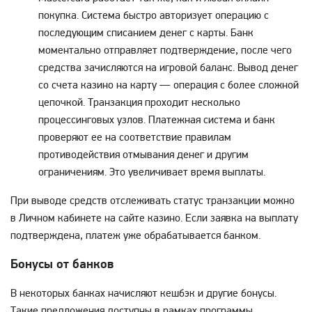
покупка. Система быстро авторизует операцию с
последующим списанием денег с карты. Банк
моментально отправляет подтверждение, после чего
средства зачисляются на игровой баланс. Вывод денег
со счета казино на карту — операция с более сложной
цепочкой. Транзакция проходит несколько
процессинговых узлов. Платежная система и банк
проверяют ее на соответствие правилам
противодействия отмывания денег и другим
ограничениям. Это увеличивает время выплаты.
При выводе средств отслеживать статус транзакции можно
в Личном кабинете на сайте казино. Если заявка на выплату
подтверждена, платеж уже обрабатывается банком.
Бонусы от банков
В некоторых банках начисляют кешбэк и другие бонусы.
Такие предложения доступны в рамках программы