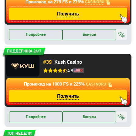
Промокод на 275 FS и 275%
CASINORU
Получить
Подробнее
Бонусы
ПОДДЕРЖКА 24/7
#39
Kush Casino
4.8
Промокод на 1000 FS и 225%
CAS1NORU
Получить
Подробнее
Бонусы
ТОП НЕДЕЛИ