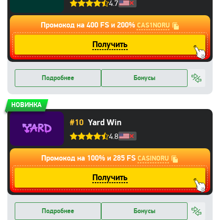
4.7
Промокод на 400 FS и 200%
CAS1NORU
Получить
Подробнее
Бонусы
НОВИНКА
#10
Yard Win
4.8
Промокод на 100% и 285 FS
CASINORU
Получить
Подробнее
Бонусы