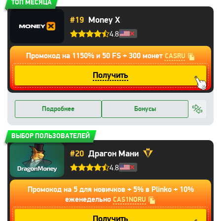
ТОП МЕСЯЦА
#19
Money X
4.8
Промокод на 1150% и 50 FS + 300 монет
CASRU
Получить
Подробнее
Бонусы
ВЫБОР ПОЛЬЗОВАТЕЛЕЙ
#20
Драгон Мани
4.8
Промокод на 5 для новичков + 5% в Plinko + 10%
еженедельно
CAS1NORU
Получить