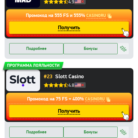
4.9
Промокод на 555 FS и 555%
CASINORU
Получить
Подробнее
Бонусы
ПРОГРАММА ЛОЯЛЬНОСТИ
#23
Slott Casino
4.8
Промокод на 75 FS + 400%
СASINORU
Получить
Подробнее
Бонусы