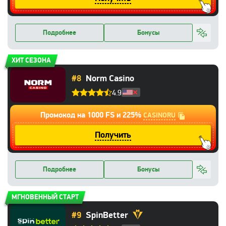
Подробнее
Бонусы
ХИТ СЕЗОНА
#8
Norm Casino
4.9
Промокод на 1000 FS и 225%
CASINORU
Получить
Подробнее
Бонусы
МГНОВЕННЫЙ СТАРТ
#9
SpinBetter