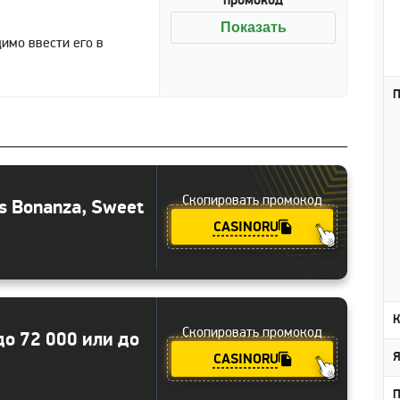
промокод
Показать
имо ввести его в
П
Скопировать промокод
ss Bonanza, Sweet
CASINORU
К
Скопировать промокод
о 72 000 или до
Я
CASINORU
П