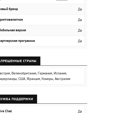
овый бренд
Да
риптовалютное
Да
обильная версия
Да
артнерская программа
Да
АПРЕЩЕННЫЕ СТРАНЫ
встрия, Великобритания, Германия, Испания,
идерланды, США, Франция, Коморы, Австралия
ЛУЖБА ПОДДЕРЖКИ
ive Chat
Да