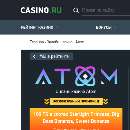
РЕЙТИНГ КАЗИНО
БОНУСЫ
Главная
›
Онлайн-казино
›
Atom
#82 в рейтинге
Онлайн казино Atom
ЭКСКЛЮЗИВНЫЙ ПРОМОКОД
100 FS в слотах Starlight Princess, Big
Bass Bonanza, Sweet Bonanza