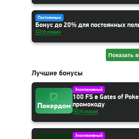
Постоянным
Бонус до 20% для постоянных пол
Условия
Показать 
Лучшие бонусы
Эксклюзивный
100 FS в Gates of Pok
промокоду
Условия
Эксклюзивный