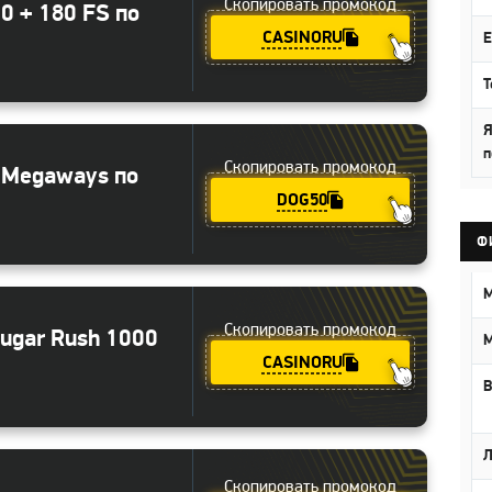
Скопировать промокод
0 + 180 FS по
CASINORU
E
T
Я
п
Скопировать промокод
e Megaways по
DOG50
Ф
М
Скопировать промокод
Sugar Rush 1000
М
CASINORU
В
Л
Скопировать промокод