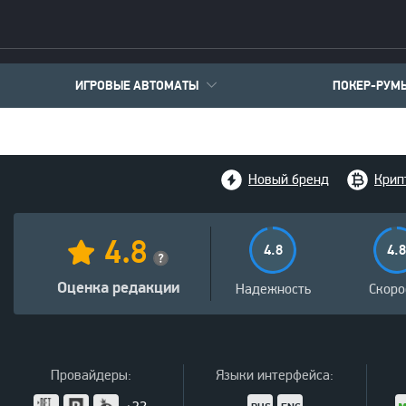
ИГРОВЫЕ АВТОМАТЫ
ПОКЕР-РУМ
Новый бренд
Крип
4.8
4.8
4.
Оценка редакции
Надежность
Скоро
Провайдеры:
Языки интерфейса: