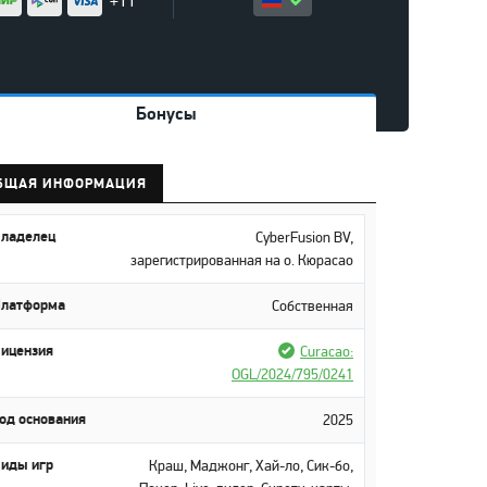
+11
Бонусы
БЩАЯ ИНФОРМАЦИЯ
ладелец
CyberFusion BV,
зарегистрированная на о. Кюрасао
латформа
Собственная
ицензия
Curacao:
OGL/2024/795/0241
од основания
2025
иды игр
Краш,
Маджонг,
Хай-ло,
Сик-бо,