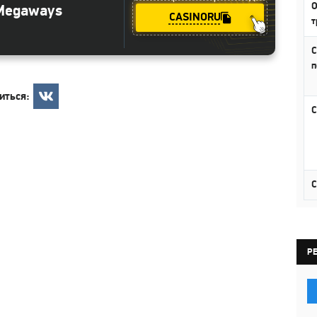
О
 Megaways
CASINORU
т
С
п
иться:
С
С
Р