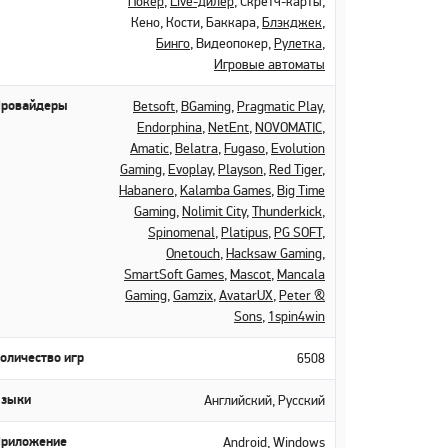
Покер
,
Live-дилер
,
Скретч-карты,
Кено,
Кости,
Баккара,
Блэкджек
,
Бинго
,
Видеопокер,
Рулетка
,
Игровые автоматы
ровайдеры
Betsoft
,
BGaming
,
Pragmatic Play
,
Endorphina
,
NetEnt
,
NOVOMATIC
,
Amatic
,
Belatra
,
Fugaso
,
Evolution
Gaming
,
Evoplay
,
Playson
,
Red Tiger
,
Habanero
,
Kalamba Games
,
Big Time
Gaming
,
Nolimit City
,
Thunderkick
,
Spinomenal
,
Platipus
,
PG SOFT
,
Onetouch
,
Hacksaw Gaming
,
SmartSoft Games
,
Mascot
,
Mancala
Gaming
,
Gamzix
,
AvatarUX
,
Peter &
Sons
,
1spin4win
оличество игр
6508
зыки
Английский,
Русский
риложение
Android
, Windows