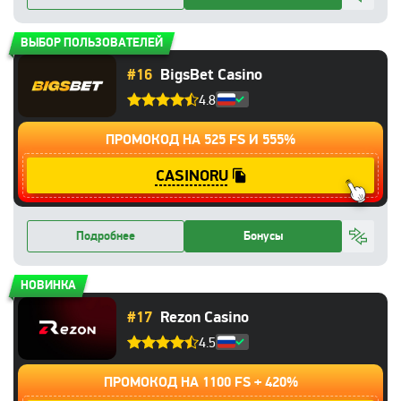
ВЫБОР ПОЛЬЗОВАТЕЛЕЙ
#16
BigsBet Casino
4.8
CASINORU
Подробнее
Бонусы
НОВИНКА
#17
Rezon Casino
4.5