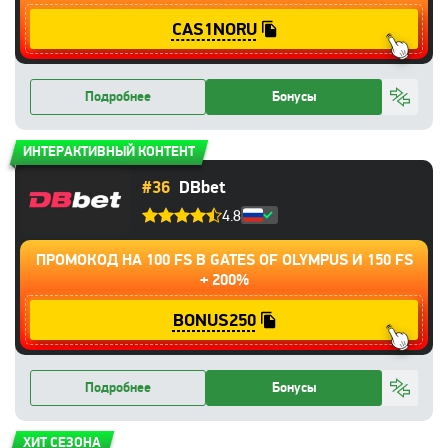
CAS1NORU
Подробнее
Бонусы
ИНТЕРАКТИВНЫЙ КОНТЕНТ
#36
DBbet
4.8
BONUS250
Подробнее
Бонусы
ХИТ СЕЗОНА