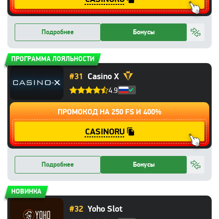
Подробнее
Бонусы
ПРОГРАММА ЛОЯЛЬНОСТИ
#31
Casino X
4.9
CASINORU
Подробнее
Бонусы
НОВИНКА
#32
Yoho Slot