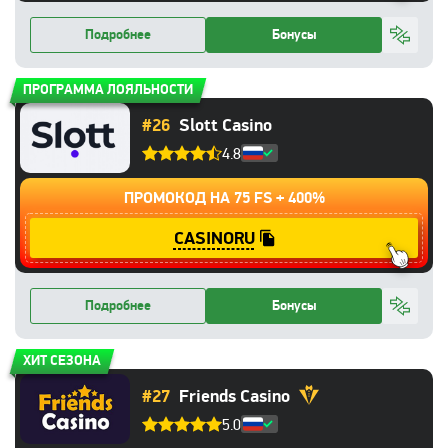
Подробнее
Бонусы
ПРОГРАММА ЛОЯЛЬНОСТИ
#26
Slott Casino
4.8
СASINORU
Подробнее
Бонусы
ХИТ СЕЗОНА
#27
Friends Casino
5.0