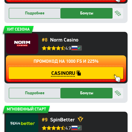
Подробнее
Бонусы
ХИТ СЕЗОНА
#8
Norm Casino
4.9
CASINORU
Подробнее
Бонусы
МГНОВЕННЫЙ СТАРТ
#9
SpinBetter
4.7