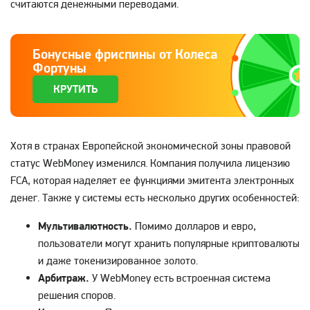
считаются денежными переводами.
Бонусные фриспины от Колеса
Фортуны
КРУТИТЬ
Хотя в странах Европейской экономической зоны правовой
статус WebMoney изменился. Компания получила лицензию
FCA, которая наделяет ее функциями эмитента электронных
денег. Также у системы есть несколько других особенностей:
Мультивалютность.
Помимо долларов и евро,
пользователи могут хранить популярные криптовалюты
и даже токенизированное золото.
Арбитраж.
У WebMoney есть встроенная система
решения споров.