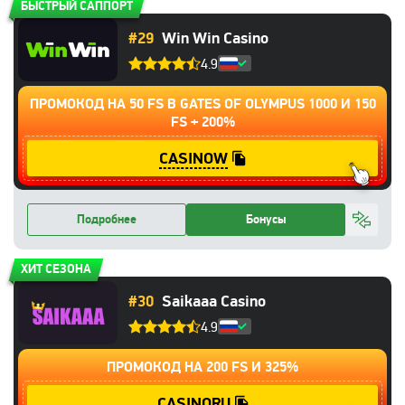
БЫСТРЫЙ САППОРТ
#29
Win Win Casino
4.9
CASINOW
Подробнее
Бонусы
ХИТ СЕЗОНА
#30
Saikaaa Casino
4.9
CASINORU