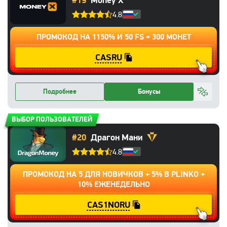
#19
Money X
4.8
CASRU
Подробнее
Бонусы
ВЫБОР ПОЛЬЗОВАТЕЛЕЙ
#20
Драгон Мани
4.8
CAS1NORU