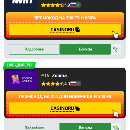
4.9
CASINORU
Подробнее
Бонусы
LIVE-ДИЛЕРЫ
#15
Zooma
4.9
CASINORU
Подробнее
Бонусы