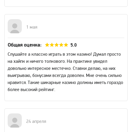
1 мая
Общая оценка:
5.0
Слушайте а классно играть в этом казино! Думал просто
на хайпк и ничего толкового. На практике увидел
довольно интересное местечко. Ставки делаю, на них
выигрываю, бонусами всегда доволен. Мне очень сильно
нравится. Такие шикарные казино должны иметь гораздо
более высокий рейтинг.
24 апреля