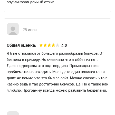
опубликовав данный отзыв.
25 июля
Общая оценка:
4.0
Я б не отказался от большего разнообразия бонусов. От
бездепа к примеру. Но очевидно что в дббет их нет.
Даже поддержка это подтвердила. Промокоды тоже
проблематично находить. Мне гдето один попался так я
даже не помню что это был за сайт. Можно сказать, что в
казино ведь и так достаточно бонусов. Да. Но е такие как
я люблю. Программу всегда можно разбавить бездепами.