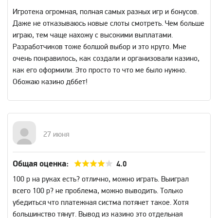
Игротека огромная, полная самых разных игр и бонусов.
Даже не отказываюсь новые слоты смотреть. Чем больше
играю, тем чаще нахожу с высокими выплатами.
Разработчиков тоже болшой выбор и это круто. Мне
очень понравилось, как создали и организовали казино,
как его оформили. Это просто то что ме было нужно.
Обожаю казино дббет!
27 июня
Общая оценка:
4.0
100 р на руках есть? отлично, можно играть. Выиграл
всего 100 р? не проблема, можно выводить. Только
убедиться что платежная систма потянет такое. Хотя
большинство тянут. Вывод из казино это отдельная