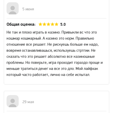
5 июня
Общая оценка:
5.0
Не так и плохо играть в казино. Привыкли вс что это
кошмар кошмарный. А казино это норм. Правильно
отношение все решает. Не рискуешь больше ем надо,
вовремя останавливашься, используешь стртгии. Не
сказать что это решает абсолютно все казиношные
проблемы. Но поверьте, игра проходит гораздо проще и
меньше тратиться денег на все это дло. Мой лайфхак
который часто работает, лично на себе испытал.
29 мая