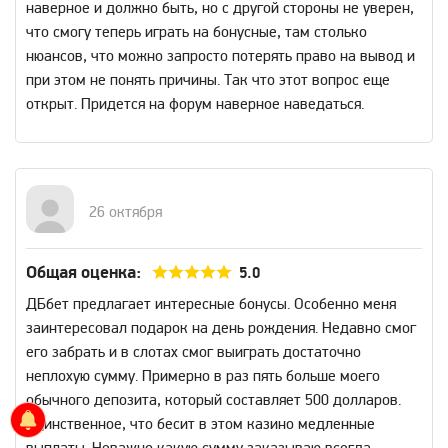
наверное и должно быть, но с другой стороны не уверен,
что смогу теперь играть на бонусные, там столько
нюансов, что можно запросто потерять право на вывод и
при этом не понять причины. Так что этот вопрос еще
открыт. Придется на форум наверное наведаться.
26 октября
Общая оценка:
5.0
ДБбет предлагает интересные бонусы. Особенно меня
заинтересовал подарок на день рождения. Недавно смог
его забрать и в слотах смог выиграть достаточно
неплохую сумму. Примерно в раз пять больше моего
обычного депозита, который составляет 500 долларов.
Единственное, что бесит в этом казино медленные