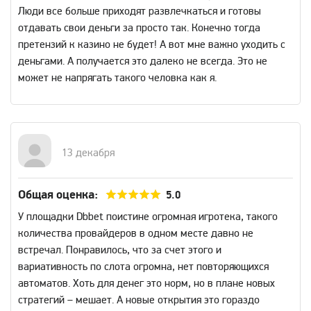
Люди все больше приходят развлечкаться и готовы
отдавать свои деньги за просто так. Конечно тогда
претензий к казино не будет! А вот мне важно уходить с
деньгами. А получается это далеко не всегда. Это не
может не напрягать такого человка как я.
13 декабря
Общая оценка:
5.0
У площадки Dbbet поистине огромная игротека, такого
количества провайдеров в одном месте давно не
встречал. Понравилось, что за счет этого и
вариативность по слота огромна, нет повторяющихся
автоматов. Хоть для денег это норм, но в плане новых
стратегий – мешает. А новые открытия это гораздо