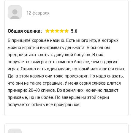
12 февраля
Общая оценка:
5.0
В принципе хорошее казино. Есть много игр, в которых
можно играть и выигрывать деньжата. В основном
предпочитают слоты с докупкой бонусов. В них
получается выигрывать намного больше, чем в других
играх. Однако есть один нюанс, который называется слив.
Да, в этом казино они тоже происходят. Но надо сказать,
что они не такие страшные. У меня серия сливов длится
примерно 20-40 спинов. Во время них, конечно падают
призовые, но не более. По завершении этой серии
получается отбить все проигранное.