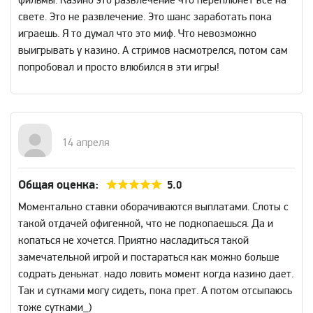
фильмы. Казино это развлечение что переплюнет все на
свете. Это не развлечение. Это шанс заработать пока
играешь. Я то думал что это миф. Что невозможно
выигрывать у казино. А стримов насмотрелся, потом сам
попробовал и просто влюбился в эти игры!
14 апреля
Общая оценка:
5.0
Моментально ставки оборачиваются выплатами. Слоты с
такой отдачей офигенной, что не подкопаешься. Да и
копаться не хочется. Приятно насладиться такой
замечательной игрой и постараться как можно больше
содрать деньжат. надо ловить момент когда казино дает.
Так и сутками могу сидеть, пока прет. А потом отсыпаюсь
тоже сутками_)