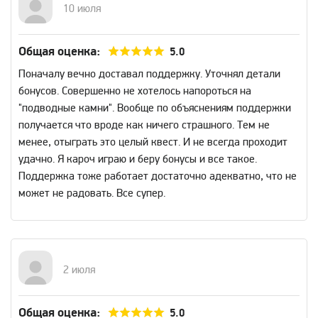
10 июля
Общая оценка:
5.0
Поначалу вечно доставал поддержку. Уточнял детали
бонусов. Совершенно не хотелось напороться на
"подводные камни". Вообще по объяснениям поддержки
получается что вроде как ничего страшного. Тем не
менее, отыграть это целый квест. И не всегда проходит
удачно. Я кароч играю и беру бонусы и все такое.
Поддержка тоже работает достаточно адекватно, что не
может не радовать. Все супер.
2 июля
Общая оценка:
5.0