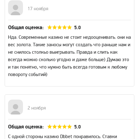
17 ноября
Общая оценка:
5.0
Нда. Современные казино не стоит недооценивать. они на
вес золота. Такие заносы могут создать что раньше нам и
не снилось столкьо выигрывать. Правда и слить как
всегда можно сколько угодно и даже больше) Думаю это
и так понятно, что нужно быть всегда готовым к любому
повороту событий)
2 ноября
Общая оценка:
5.0
С одной стороны казино Dbbet понравилось. Ставки