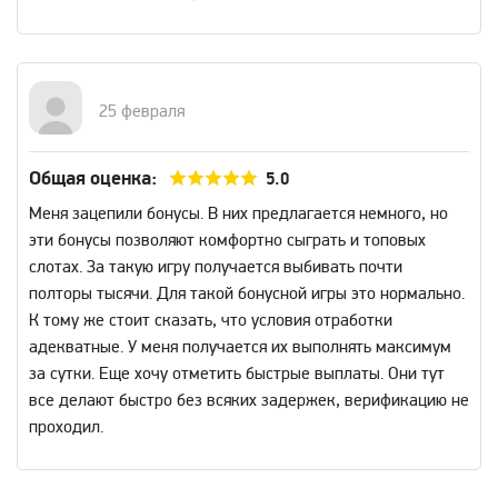
25 февраля
Общая оценка:
5.0
Меня зацепили бонусы. В них предлагается немного, но
эти бонусы позволяют комфортно сыграть и топовых
слотах. За такую игру получается выбивать почти
полторы тысячи. Для такой бонусной игры это нормально.
К тому же стоит сказать, что условия отработки
адекватные. У меня получается их выполнять максимум
за сутки. Еще хочу отметить быстрые выплаты. Они тут
все делают быстро без всяких задержек, верификацию не
проходил.