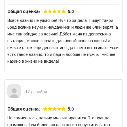
Общая оценка:
5.0
Вовсе казино не ужасное! Ну что за дела. Пишут такой
бред всякие неучи и неудачники и люди же блин верят! а
мне так обидно за казино! Дббет меня из депресняка
вытащил, можно сказать дал новый шанс на жизнь! а
вместе с тем еще деньжат иногда с него вытягиваю. Если
есть такое казино, то и парни вообще не нужны! Чиснее
казино в жизни не видела!
17 декабря
Общая оценка:
5.0
Не сомневаюсь, казино многим нравится. Это правда
возможно. Тем более когда столько попустительства.