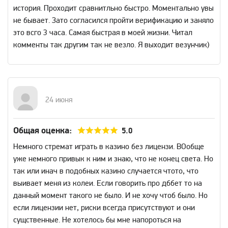
история. Проходит сравнитльно быстро. Моментально увы
не бывает. Зато согласился пройти верификацию и заняло
это всго 3 часа. Самая быстрая в моей жизни. Читал
комменты так другим так не везло. Я выходит везунчик)
24 июня
Общая оценка:
5.0
Немного стремат играть в казино без лицензи. ВОобще
уже немного привык к ним и знаю, что не конец света. Но
так или инач в подобных казино случается чтото, что
выивает меня из колеи. Если говорить про дббет то на
данный момент такого не было. И не хочу чтоб было. Но
если лицензии нет, риски всегда присутствуют и они
сущственные. Не хотелось бы мне напороться на