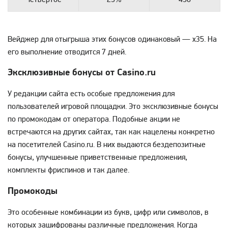
Вейджер для отыгрыша этих бонусов одинаковый — х35. На
его выполнение отводится 7 дней.
Эксклюзивные бонусы от Casino.ru
У редакции сайта есть особые предложения для
пользователей игровой площадки. Это эксклюзивные бонусы
по промокодам от оператора. Подобные акции не
встречаются на других сайтах, так как нацелены конкретно
на посетителей Casino.ru. В них выдаются бездепозитные
бонусы, улучшенные приветственные предложения,
комплекты фриспинов и так далее.
Промокоды
Это особенные комбинации из букв, цифр или символов, в
которых зашифрованы различные предложения. Когда