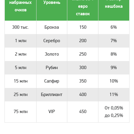
набранных
Уровень
евро
кешбэка
очков
ставок
300 тыс.
Бронза
150
6%
1 млн
Серебро
200
7%
2 млн
Золото
250
8%
5 млн
Рубин
300
9%
15 млн
Сапфир
350
10%
25 млн
Бриллиант
400
11%
От 0,05%
75 млн
VIP
450
до 0,25%