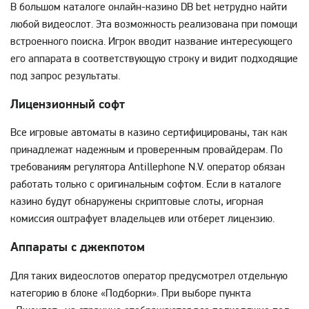
В большом каталоге онлайн-казино DB bet нетрудно найти
любой видеослот. Эта возможность реализована при помощи
встроенного поиска. Игрок вводит название интересующего
его аппарата в соответствующую строку и видит подходящие
под запрос результаты.
Лицензионный софт
Все игровые автоматы в казино сертифицированы, так как
принадлежат надежным и проверенным провайдерам. По
требованиям регулятора Antillephone N.V. оператор обязан
работать только с оригинальным софтом. Если в каталоге
казино будут обнаружены скриптовые слоты, игорная
комиссия оштрафует владельцев или отберет лицензию.
Аппараты с джекпотом
Для таких видеослотов оператор предусмотрел отдельную
категорию в блоке «Подборки». При выборе пункта