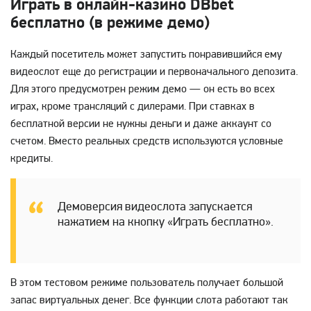
Играть в онлайн-казино DBbet
бесплатно (в режиме демо)
Каждый посетитель может запустить понравившийся ему
видеослот еще до регистрации и первоначального депозита.
Для этого предусмотрен режим демо — он есть во всех
играх, кроме трансляций с дилерами. При ставках в
бесплатной версии не нужны деньги и даже аккаунт со
счетом. Вместо реальных средств используются условные
кредиты.
Демоверсия видеослота запускается
нажатием на кнопку «Играть бесплатно».
В этом тестовом режиме пользователь получает большой
запас виртуальных денег. Все функции слота работают так