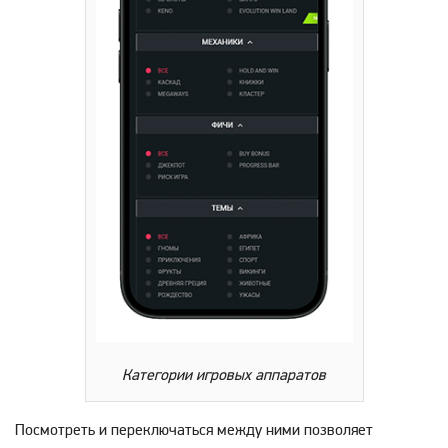
Категории игровых аппаратов
Посмотреть и переключаться между ними позволяет