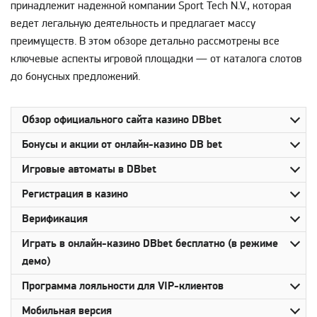
принадлежит надежной компании Sport Tech N.V., которая
ведет легальную деятельность и предлагает массу
Количество игр
9500
преимуществ. В этом обзоре детально рассмотрены все
Языки
Тамильский,
Сомалийский,
ключевые аспекты игровой площадки — от каталога слотов
Тагальский,
Сингальский,
Синдхи,
до бонусных предложений.
Непальский,
Афарский,
Бирманский,
Чви,
Урду,
Зулу,
Амхарский,
Кхмерский,
Боснийский,
Курдский,
Обзор официального сайта казино DBbet
Суахили,
Бенгальский,
Эстонский,
Бонусы и акции от онлайн-казино DB bet
Монгольский,
Македонский,
Таджикский,
Датский,
Армянский,
Игровые автоматы в DBbet
Албанский,
Малайский,
Хинди,
Иврит,
Словацкий,
Индонезийский,
Регистрация в казино
Казахский,
Латышский,
Корейский,
Верификация
Тайский,
Грузинский,
Узбекский,
Вьетнамский,
Сербский,
Хорватский,
Играть в онлайн-казино DBbet бесплатно (в режиме
Греческий,
Чешский,
Литовский,
демо)
Французский,
Азербайджанский,
Венгерский,
Турецкий,
Китайский,
Программа лояльности для VIP-клиентов
Японский,
Болгарский,
Финский,
Норвежский,
Польский,
Шведский,
Мобильная версия