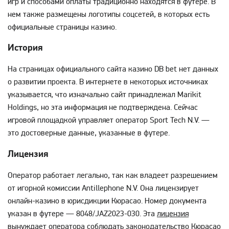
игр и способами оплаты традиционно находятся в футере. В
нем также размещены логотипы соцсетей, в которых есть
официальные страницы казино.
История
На страницах официального сайта казино DB bet нет данных
о развитии проекта. В интернете в некоторых источниках
указывается, что изначально сайт принадлежал Marikit
Holdings, но эта информация не подтверждена. Сейчас
игровой площадкой управляет оператор Sport Tech N.V. —
это достоверные данные, указанные в футере.
Лицензия
Оператор работает легально, так как владеет разрешением
от игорной комиссии Antillephone N.V. Она лицензирует
онлайн-казино в юрисдикции Кюрасао. Номер документа
указан в футере — 8048/JAZ2023-030. Эта
лицензия
вынуждает оператора соблюдать законодательство Кюрасао