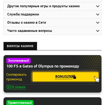
Португальский,
Румынский,
Другие популярные игры и продукты казино
Арабский,
Итальянский,
Испанский,
Немецкий,
Английский,
Украинский,
Служба поддержки
Русский
Отзывы о казино в Сети
Приложение
Android
, Windows
Часто задаваемые вопросы
Криптовалютное
Да
Мобильная версия
Да
БОНУСЫ КАЗИНО
Партнерская программа
Да
Эксклюзивный
100 FS в Gates of Olympus по промокоду
Скопировать
ЗАПРЕЩЕННЫЕ СТРАНЫ
BONUS250
промокод
Великобритания, Испания, Нидерланды, США, Франция,
Условия
Австралия
Приветственный