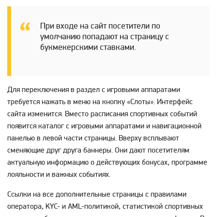
При входе на сайт посетители по
умолчанию попадают на страницу с
букмекерскими ставками.
Для переключения в раздел с игровыми аппаратами
требуется нажать в меню на кнопку «Слоты». Интерфейс
сайта изменится. Вместо расписания спортивных событий
появится каталог с игровыми аппаратами и навигационной
панелью в левой части страницы. Вверху всплывают
сменяющие друг друга баннеры. Они дают посетителям
актуальную информацию о действующих бонусах, программе
лояльности и важных событиях.
Ссылки на все дополнительные страницы с правилами
оператора, KYC- и AML-политикой, статистикой спортивных