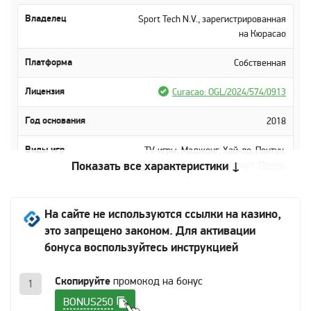
Владелец
Sport Tech N.V., зарегистрированная
на Кюрасао
Платформа
Собственная
Лицензия
Curacao: OGL/2024/574/0913
Год основания
2018
Виды игр
TV-игры,
Маджонг,
Хай-ло,
Понтун,
Показать все характеристики ↓
Сик-бо,
Ставки на спорт,
Покер
,
Крэпс,
Live-дилер
,
Лотереи,
Скретч-
карты,
Кено,
Кости,
Баккара,
Блэкджек
,
Бинго
,
Видеопокер,
На сайте не используются ссылки на казино,
Рулетка
,
Игровые автоматы
это запрещено законом. Для активации
бонуса воспользуйтесь инструкцией
Провайдеры
Betsoft
,
BGaming
,
Pragmatic Play
,
Endorphina
,
NetEnt
,
Amusnet
,
Amatic
,
Скопируйте
промокод на бонус
Belatra
,
1x2 Gaming
,
Fugaso
,
Microgaming
,
Evolution Gaming
,
BONUS250
Evoplay
,
Genesis Gaming
,
Play'n GO
,