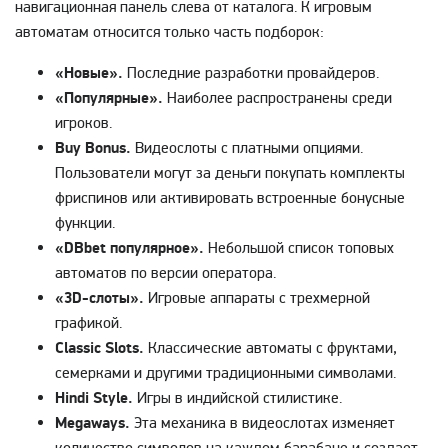
навигационная панель слева от каталога. К игровым
автоматам относится только часть подборок:
«Новые».
Последние разработки провайдеров.
«Популярные».
Наиболее распространены среди
игроков.
Buy Bonus.
Видеослоты с платными опциями.
Пользователи могут за деньги покупать комплекты
фриспинов или активировать встроенные бонусные
функции.
«DBbet популярное».
Небольшой список топовых
автоматов по версии оператора.
«3D-слоты».
Игровые аппараты с трехмерной
графикой.
Classic Slots.
Классические автоматы с фруктами,
семерками и другими традиционными символами.
Hindi Style.
Игры в индийской стилистике.
Megaways.
Эта механика в видеослотах изменяет
количество символов на каждом барабане и создает