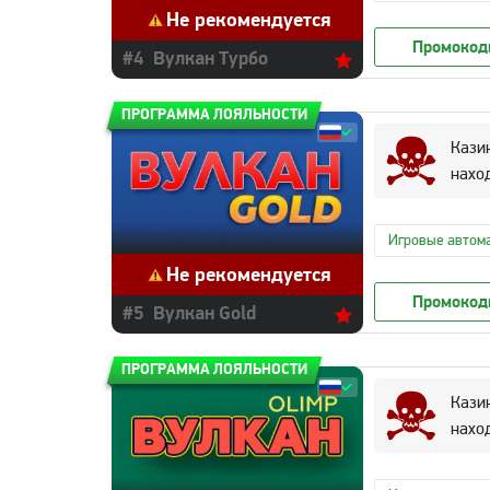
Не рекомендуется
Промокод
#4
Вулкан Турбо
ПРОГРАММА ЛОЯЛЬНОСТИ
Кази
нахо
Игровые автом
Не рекомендуется
Промокод
#5
Вулкан Gold
ПРОГРАММА ЛОЯЛЬНОСТИ
Кази
нахо