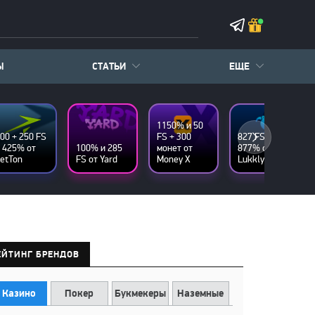
Ваш
бонус
Ы
СТАТЬИ
ЕЩЕ
1150% и 50
00 + 250 FS
FS + 300
827 FS и
 425% от
100% и 285
монет от
877% от
etTon
FS от Yard
Money X
Lukkly
ЕЙТИНГ БРЕНДОВ
ы
Страны
Особенности
Черный список
Казино
Покер
Букмекеры
Наземные