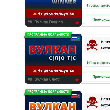
Игровые автом
Не рекомендуется
Промокод
#8
Вулкан Виннер
ПРОГРАММА ЛОЯЛЬНОСТИ
Кази
нахо
Игровые автом
Не рекомендуется
Промокод
#9
Вулкан Слотс
ПРОГРАММА ЛОЯЛЬНОСТИ
Кази
нахо