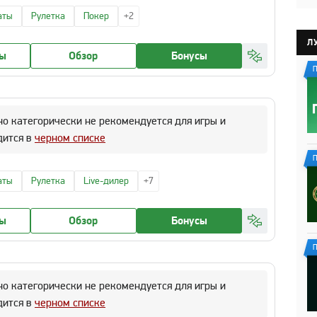
аты
Рулетка
Покер
+2
Л
ы
Обзор
Бонусы
но категорически не рекомендуется для игры и
дится в
черном списке
аты
Рулетка
Live-дилер
+7
ы
Обзор
Бонусы
но категорически не рекомендуется для игры и
дится в
черном списке