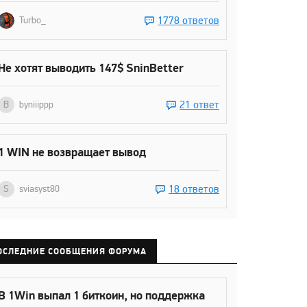
1778 ответов
Turbo_
Не хотят выводить 147$ SninBetter
21 ответ
B
byniiippp
1 WIN не возвращает вывод
18 ответов
S
sviasyst80
ОСЛЕДНИЕ СООБЩЕНИЯ ФОРУМА
В 1Win выпал 1 биткоин, но поддержка