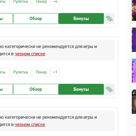
аты
Рулетка
Покер
+4
ы
Обзор
Бонусы
но категорически не рекомендуется для игры и
дится в
черном списке
аты
Рулетка
Покер
+1
ы
Обзор
Бонусы
но категорически не рекомендуется для игры и
дится в
черном списке