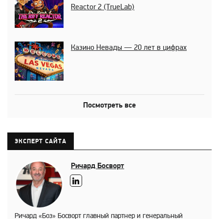
Reactor 2 (TrueLab)
Казино Невады — 20 лет в цифрах
Посмотреть все
ЭКСПЕРТ САЙТА
Ричард Босворт
Ричард «Боз» Босворт главный партнер и генеральный