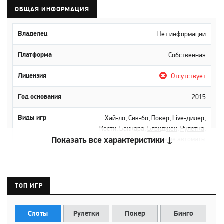
ОБЩАЯ ИНФОРМАЦИЯ
Владелец
Нет информации
Платформа
Собственная
Лицензия
Отсутствует
Год основания
2015
Виды игр
Хай-ло,
Сик-бо,
Покер
,
Live-дилер
,
Кости,
Баккара,
Блэкджек
,
Рулетка
,
Показать все характеристики ↓
Игровые автоматы
Провайдеры
Betsoft
,
Pragmatic Play
,
Igrosoft
,
NetEnt
,
Amusnet
,
Amatic
,
BNG
,
Belatra
,
Microgaming
,
Quickspin
,
ТОП ИГР
Evolution Gaming
,
Play'n GO
,
Playson
,
Red Tiger
,
2 By 2 Gaming
,
Habanero
,
Thunderkick
,
Spinomenal
Слоты
Рулетки
Покер
Бинго