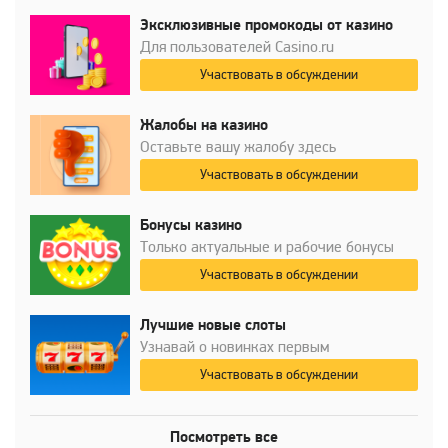
Эксклюзивные промокоды от казино
Для пользователей Casino.ru
Участвовать в обсуждении
Жалобы на казино
Оставьте вашу жалобу здесь
Участвовать в обсуждении
Бонусы казино
Только актуальные и рабочие бонусы
Участвовать в обсуждении
Лучшие новые слоты
Узнавай о новинках первым
Участвовать в обсуждении
Посмотреть все