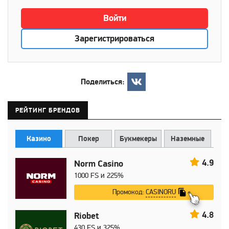
Войти
Зарегистрироваться
Поделиться:
РЕЙТИНГ БРЕНДОВ
Казино
Покер
Букмекеры
Наземные
4.9
Norm Casino
1000 FS и 225%
CASINORU
Промокод:
4.8
Riobet
430 FS и 325%