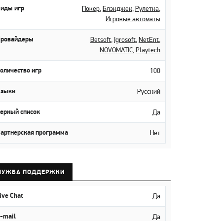
иды игр
Покер
,
Блэкджек
,
Рулетка
,
Игровые автоматы
ровайдеры
Betsoft
,
Igrosoft
,
NetEnt
,
NOVOMATIC
,
Playtech
оличество игр
100
зыки
Русский
ерный список
Да
артнерская программа
Нет
ЛУЖБА ПОДДЕРЖКИ
ive Chat
Да
-mail
Да