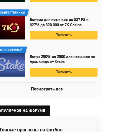
ПРИВЕТСТВЕННЫЙ
Бонусы для новичков до
527 FS
и
827%
до
320 000
от
7K Casino
Получить
ЭКСКЛЮЗИВНЫЙ
Бонус
250%
до
2500 для
новичков по
промокоду от Stake
Получить
Посмотреть все
ОПУЛЯРНОЕ НА ФОРУМЕ
Точные прогнозы на футбол