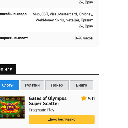
24, Bpay
пособы вывода
Мир, СБП,
Visa
,
Mastercard
, ЮMoney,
WebMoney
,
Skrill
, Neteller, Приват
24, Bpay
корость выплат:
0-48 часов
ОП ИГР
Слоты
Рулетки
Покер
Бинго
Gates of Olympus
5.0
Super Scatter
Pragmatic Play
Демо бесплатно