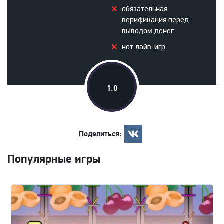
обязательная
верификация перед
выводом денег
нет лайв-игр
1.0
Поделиться:
Популярные игры