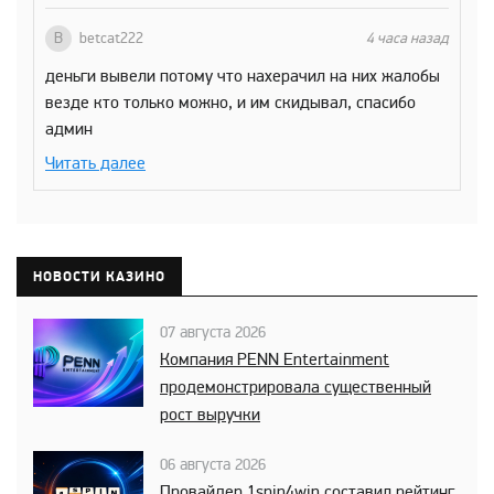
B
betcat222
4 часа назад
деньги вывели потому что нахерачил на них жалобы
везде кто только можно, и им скидывал, спасибо
админ
Читать далее
НОВОСТИ КАЗИНО
07 августа 2026
Компания PENN Entertainment
продемонстрировала существенный
рост выручки
06 августа 2026
Провайдер 1spin4win составил рейтинг