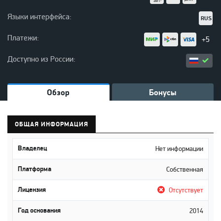
Языки интерфейса:
RUS
Платежи:
+5
Доступно из России:
Обзор
Бонусы
ОБЩАЯ ИНФОРМАЦИЯ
Владелец
Нет информации
Платформа
Собственная
Лицензия
Отсутствует
Год основания
2014