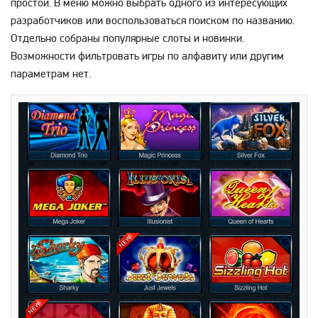
простой. В меню можно выбрать одного из интересующих
разработчиков или воспользоваться поиском по названию.
Отдельно собраны популярные слоты и новинки.
Возможности фильтровать игры по алфавиту или другим
параметрам нет.