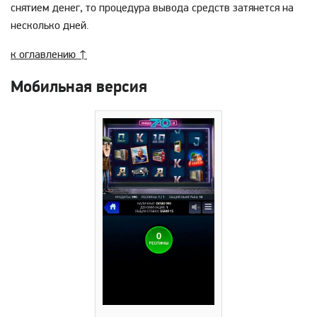
снятием денег, то процедура вывода средств затянется на
несколько дней.
к оглавлению ↑
Мобильная версия