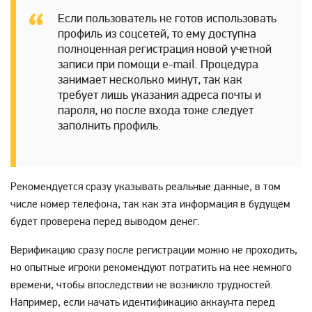
Если пользователь не готов использовать
профиль из соцсетей, то ему доступна
полноценная регистрация новой учетной
записи при помощи e-mail. Процедура
занимает несколько минут, так как
требует лишь указания адреса почты и
пароля, но после входа тоже следует
заполнить профиль.
Рекомендуется сразу указывать реальные данные, в том
числе номер телефона, так как эта информация в будущем
будет проверена перед выводом денег.
Верификацию сразу после регистрации можно не проходить,
но опытные игроки рекомендуют потратить на нее немного
времени, чтобы впоследствии не возникло трудностей.
Например, если начать идентификацию аккаунта перед