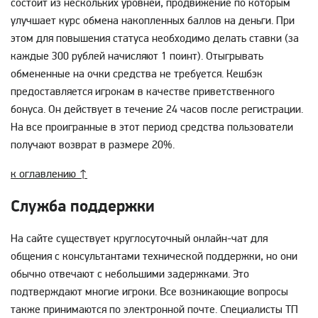
состоит из нескольких уровней, продвижение по которым
улучшает курс обмена накопленных баллов на деньги. При
этом для повышения статуса необходимо делать ставки (за
каждые 300 рублей начисляют 1 поинт). Отыгрывать
обмененные на очки средства не требуется. Кешбэк
предоставляется игрокам в качестве приветственного
бонуса. Он действует в течение 24 часов после регистрации.
На все проигранные в этот период средства пользователи
получают возврат в размере 20%.
к оглавлению ↑
Служба поддержки
На сайте существует круглосуточный онлайн-чат для
общения с консультантами технической поддержки, но они
обычно отвечают с небольшими задержками. Это
подтверждают многие игроки. Все возникающие вопросы
также принимаются по электронной почте. Специалисты ТП