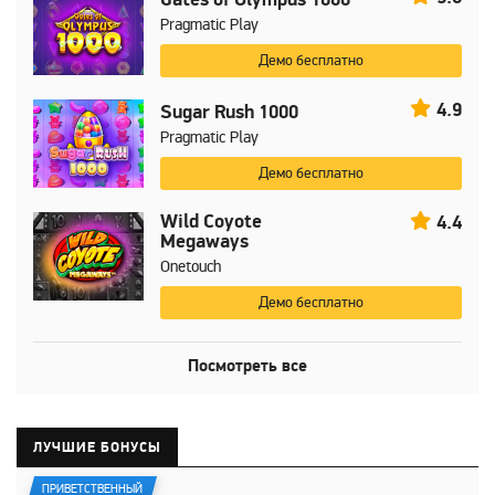
Pragmatic Play
Демо бесплатно
4.9
Sugar Rush 1000
Pragmatic Play
Демо бесплатно
Wild Coyote
4.4
Megaways
Onetouch
Демо бесплатно
Посмотреть все
ЛУЧШИЕ БОНУСЫ
ПРИВЕТСТВЕННЫЙ