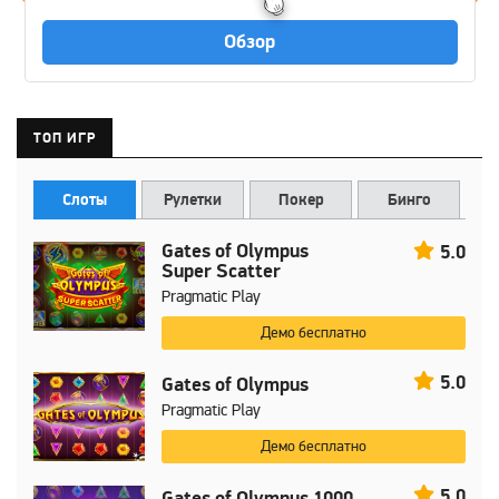
Обзор
ТОП ИГР
Слоты
Рулетки
Покер
Бинго
Gates of Olympus
5.0
Super Scatter
Pragmatic Play
Демо бесплатно
5.0
Gates of Olympus
Pragmatic Play
Демо бесплатно
5.0
Gates of Olympus 1000