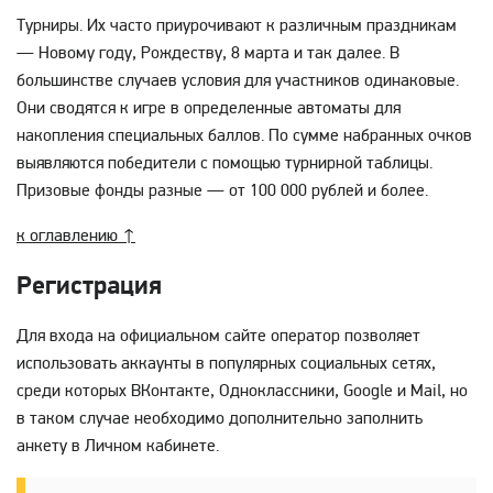
Турниры. Их часто приурочивают к различным праздникам
— Новому году, Рождеству, 8 марта и так далее. В
большинстве случаев условия для участников одинаковые.
Они сводятся к игре в определенные автоматы для
накопления специальных баллов. По сумме набранных очков
выявляются победители с помощью турнирной таблицы.
Призовые фонды разные — от 100 000 рублей и более.
к оглавлению ↑
Регистрация
Для входа на официальном сайте оператор позволяет
использовать аккаунты в популярных социальных сетях,
среди которых ВКонтакте, Одноклассники, Google и Mail, но
в таком случае необходимо дополнительно заполнить
анкету в Личном кабинете.