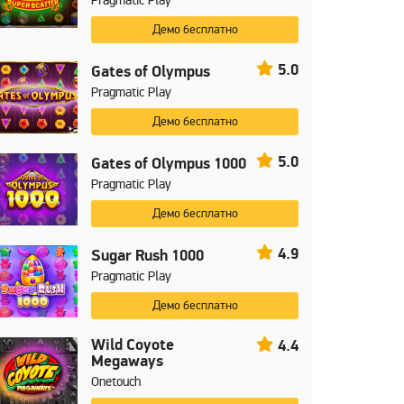
Pragmatic Play
Демо бесплатно
5.0
Gates of Olympus
Pragmatic Play
Демо бесплатно
5.0
Gates of Olympus 1000
Pragmatic Play
Демо бесплатно
4.9
Sugar Rush 1000
Pragmatic Play
Демо бесплатно
Wild Coyote
4.4
Megaways
Onetouch