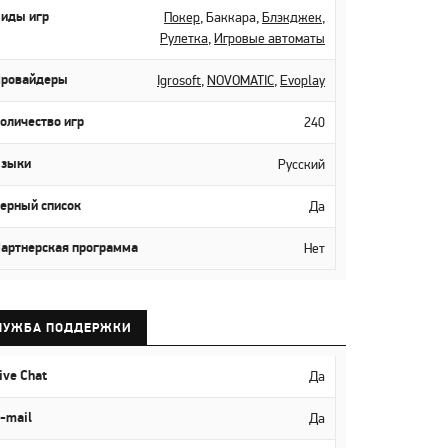
иды игр
Покер
,
Баккара,
Блэкджек
,
Рулетка
,
Игровые автоматы
ровайдеры
Igrosoft
,
NOVOMATIC
,
Evoplay
оличество игр
240
зыки
Русский
ерный список
Да
артнерская программа
Нет
ЛУЖБА ПОДДЕРЖКИ
ive Chat
Да
-mail
Да