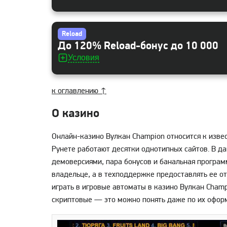
Reload
До 120% Reload-бонус до 10 000
Условия
к оглавлению ↑
О казино
Онлайн-казино Вулкан Champion относится к извес
Рунете работают десятки однотипных сайтов. В да
демоверсиями, пара бонусов и банальная програм
владельце, а в техподдержке предоставлять ее от
играть в игровые автоматы в казино Вулкан Cham
скриптовые — это можно понять даже по их офор