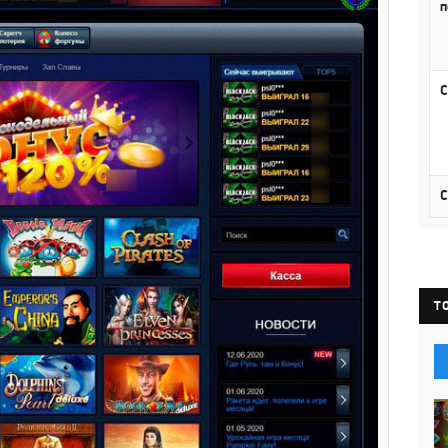
п
С
С
Т