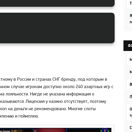
Т
Я
п
Ф
М
М
тному в России и странах СНГ бренду, под которым в
В
нном случае игрокам доступно около 240 азартных игр с
ма лояльности. Нигде не указана информация о
Л
казываются. Лицензия у казино отсутствует, поэтому
pion на деньги не рекомендовано. Многие слоты
О
т
млению и геймплею.
С