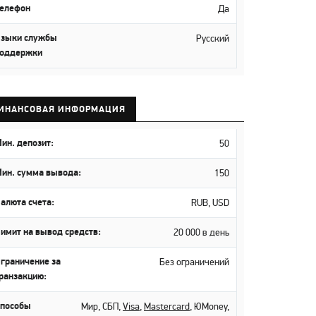
елефон
Да
зыки службы
Русский
оддержки
ИНАНСОВАЯ ИНФОРМАЦИЯ
ин. депозит:
50
ин. сумма вывода:
150
алюта счета:
RUB, USD
имит на вывод средств:
20 000 в день
граничение за
Без ограничений
ранзакцию:
пособы
Мир, СБП,
Visa
,
Mastercard
, ЮMoney,