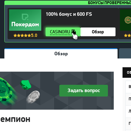
БОНУСЫ ПРОВЕРЕННЫ
100% бонус и 600 FS
CASINORU
Обзор
5.0
Обзор
О
В
Задать вопрос
П
Л
Чемпион
Г