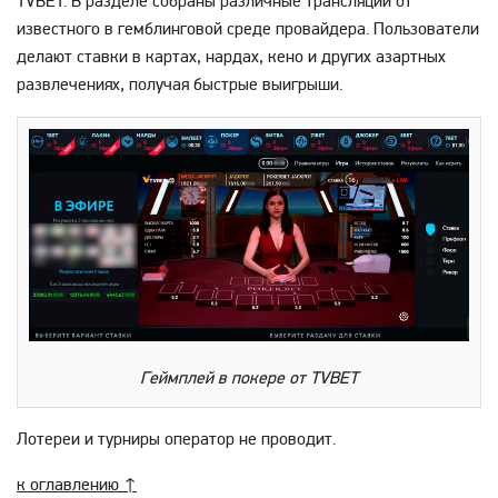
TVBET. В разделе собраны различные трансляции от
известного в гемблинговой среде провайдера. Пользователи
делают ставки в картах, нардах, кено и других азартных
развлечениях, получая быстрые выигрыши.
Геймплей в покере от TVBET
Лотереи и турниры оператор не проводит.
к оглавлению ↑