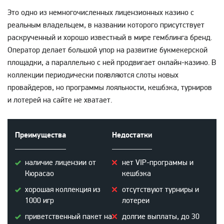
Это одно из немногочисленных лицензионных казино с
реальным владельцем, в названии которого присутствует
раскрученный и хорошо известный в мире гемблинга бренд.
Оператор делает большой упор на развитие букмекерской
площадки, а параллельно с ней продвигает онлайн-казино. В
коллекции периодически появляются слоты новых
провайдеров, но программы лояльности, кешбэка, турниров
и лотерей на сайте не хватает.
Преимущества
Недостатки
наличие лицензии от
нет VIP-программы и
Кюрасао
кешбэка
хорошая коллекция из
отсутствуют турниры и
1000 игр
лотереи
приветственный пакет на
долгие выплаты, до 30