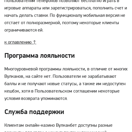
Пользователям телефонов позволяют бесплатно играть в
игровые аппараты или зарегистрироваться, пополнить счет и
начать делать ставки. По функционалу мобильная версия не
отстает от полноразмерной, поэтому некоторые клиенты
ограничиваются ей.
к оглавлению ↑
Программа лояльности
Многоуровневой программы лояльности, в отличие от многих
Вулканов, на сайте нет. Пользователи не зарабатывают
баллы и не получают новые статусы, а также им недоступен
кешбэк, хотя в Пользовательском соглашении некоторые
условия возврата упоминаются.
Служба поддержки
Клиентам онлайн-казино Вулканбет доступны разные