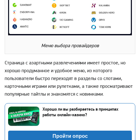
Меню выбора провайдеров
Страница с азартными развлечениями имеет простое, но
хорошо продуманное и удобное меню, из которого
пользователи быстро переходят в разделы со слотами,
карточными играми или рулетками, а также просматривают
популярные тайтлы и знакомятся с новинками.
Хорошо ли вы разбираетесь в принципах
работы онлайн-казино?
Пройти опрос