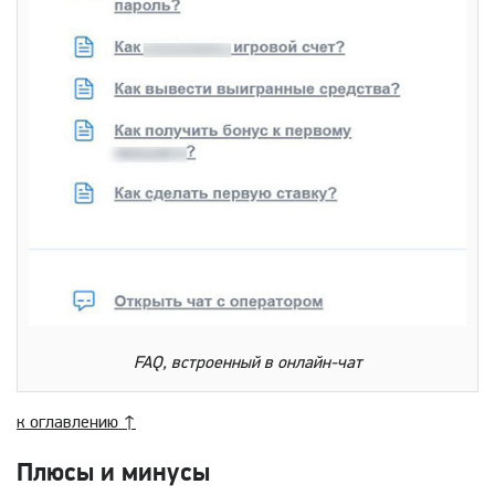
FAQ, встроенный в онлайн-чат
к оглавлению ↑
Плюсы и минусы