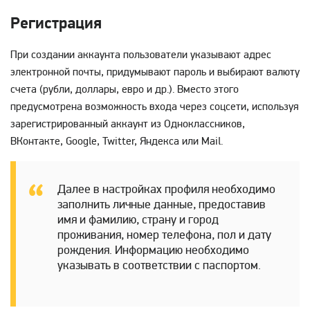
Регистрация
При создании аккаунта пользователи указывают адрес
электронной почты, придумывают пароль и выбирают валюту
счета (рубли, доллары, евро и др.). Вместо этого
предусмотрена возможность входа через соцсети, используя
зарегистрированный аккаунт из Одноклассников,
ВКонтакте, Google, Twitter, Яндекса или Mail.
Далее в настройках профиля необходимо
заполнить личные данные, предоставив
имя и фамилию, страну и город
проживания, номер телефона, пол и дату
рождения. Информацию необходимо
указывать в соответствии с паспортом.