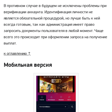
В противном случае в будущем не исключены проблемы при
верификации аккаунта. Идентификация личности не
является обязательной процедурой, но лучше быть к ней
всегда готовым, так как администрация имеет право
запросить документы пользователя в любой момент. Чаще
всего это происходит при оформлении запроса на получение
выплат.
к оглавлению ↑
Мобильная версия