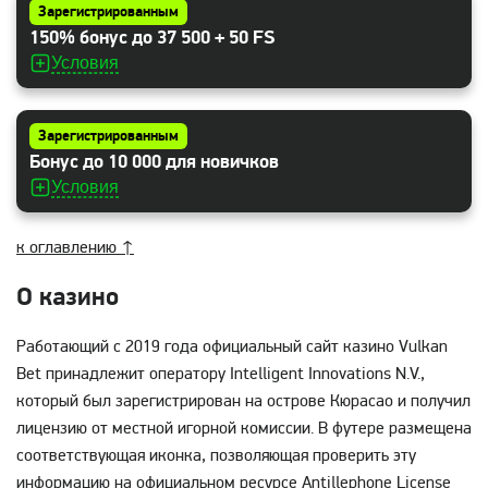
Piastrix,
TELE2
,
Билайн
, MuchBetter,
Зарегистрированным
Jeton, МегаФон, МТС, Sofort, JCB,
150% бонус до 37 500 + 50 FS
Альфа-Банк
Условия
Способы вывода
Мир, СБП,
Visa
,
Mastercard
, ЮMoney,
WebMoney
, Pay4Fun, Apple Pay,
Зарегистрированным
Piastrix, Interac,
TELE2
, Альфа-Банк,
Бонус до 10 000 для новичков
Билайн
, Jeton, МегаФон, МТС, Sofort,
Условия
JCB, MuchBetter
Скорость выплат:
0-48 часов
к оглавлению ↑
О казино
Работающий с 2019 года официальный сайт казино Vulkan
Bet принадлежит оператору Intelligent Innovations N.V.,
который был зарегистрирован на острове Кюрасао и получил
лицензию от местной игорной комиссии. В футере размещена
соответствующая иконка, позволяющая проверить эту
информацию на официальном ресурсе Antillephone License