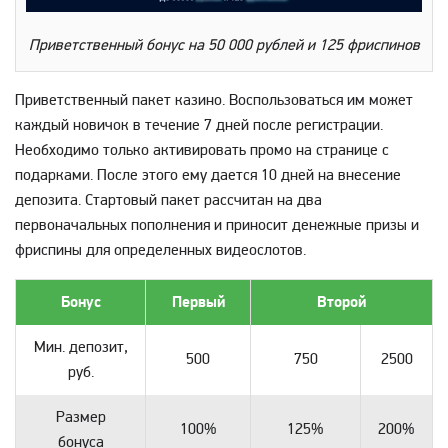
Приветственный бонус на 50 000 рублей и 125 фриспинов
Приветственный пакет казино. Воспользоваться им может
каждый новичок в течение 7 дней после регистрации.
Необходимо только активировать промо на странице с
подарками. После этого ему дается 10 дней на внесение
депозита. Стартовый пакет рассчитан на два
первоначальных пополнения и приносит денежные призы и
фриспины для определенных видеослотов.
Бонус
Первый
Второй
Мин. депозит,
500
750
2500
руб.
Размер
100%
125%
200%
бонуса