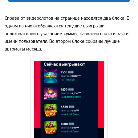
Справа от видеослотов на странице находятся два блока. В
одном из них отображаются текущие выигрыши
пользователей с указанием суммы, названия слота и части
имени пользователя. Во втором блоке собраны лучшие
автоматы месяца.