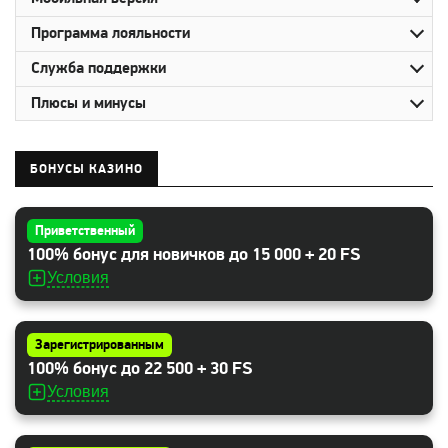
поддержки
Английский,
Русский
Программа лояльности
Служба поддержки
ФИНАНСОВАЯ ИНФОРМАЦИЯ
Плюсы и минусы
Мин. депозит:
150
БОНУСЫ КАЗИНО
Мин. сумма вывода:
500
Валюта счета:
RUB, USD, EUR, PLN, JPY
Приветственный
100% бонус для новичков до 15 000 + 20 FS
Лимит на вывод
Без ограничений
Условия
средств:
Ограничение за
Без ограничений
Зарегистрированным
транзакцию:
100% бонус до 22 500 + 30 FS
Условия
Способы пополнения
Мир, СБП,
Visa
,
Mastercard
, ЮMoney,
WebMoney
, Cirrus, Касса 24, Uzcard,
Apple Pay, Pay4Fun, DragonPay,