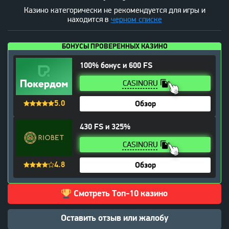
Казино категорически не рекомендуется для игры и
находится в
черном списке
БОНУСЫ ПРОВЕРЕННЫХ КАЗИНО
100% бонус и 600 FS
CASINORU
5.0
Обзор
430 FS и 325%
CASINORU
4.8
Обзор
Смотреть Топ-10 казино
Оставить отзыв
или жалобу