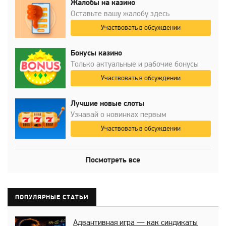
Жалобы на казино
Оставьте вашу жалобу здесь
Участвовать в обсуждении
Бонусы казино
Только актуальные и рабочие бонусы
Участвовать в обсуждении
Лучшие новые слоты
Узнавай о новинках первым
Участвовать в обсуждении
Посмотреть все
ПОПУЛЯРНЫЕ СТАТЬИ
Адвантивная игра — как синдикаты