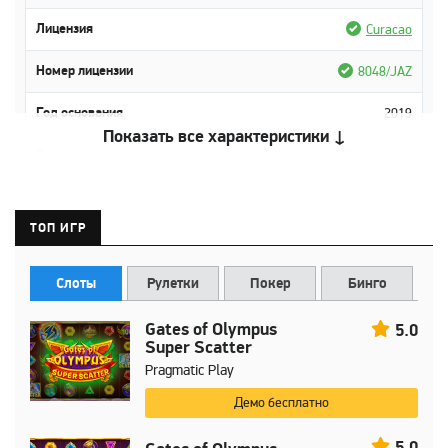
Лицензия
Curacao
Номер лицензии
8048/JAZ
Год основания
2019
Показать все характеристики ↓
Виды игр
Сик-бо,
Ставки на спорт,
Покер
,
Live-
дилер
,
Скретч-карты,
Кено,
Кости,
Баккара,
Блэкджек
,
Рулетка
,
Игровые автоматы
ТОП ИГР
Провайдеры
Betsoft
,
Endorphina
,
NetEnt
,
Amatic
,
1x2 Gaming
,
Evoplay
,
iSoftBet
,
Play'n
Слоты
Рулетки
Покер
Бинго
GO
,
Habanero
,
Kalamba Games
,
Tom
Horn Gaming
,
Gamomat
Gates of Olympus
5.0
Super Scatter
Количество игр
1152
Pragmatic Play
Демо бесплатно
Языки
Японский,
Польский,
Немецкий,
Английский,
Русский
5.0