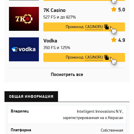
5.0
7K Casino
527 FS и до 827%
CASINORU
Промокод:
4.9
Vodka
350 FS и 125%
CASINORU
Промокод:
Посмотреть все
ОБЩАЯ ИНФОРМАЦИЯ
Владелец
Intelligent Innovations N.V.,
зарегистрированная на о.Кюрасао
Платформа
Собственная