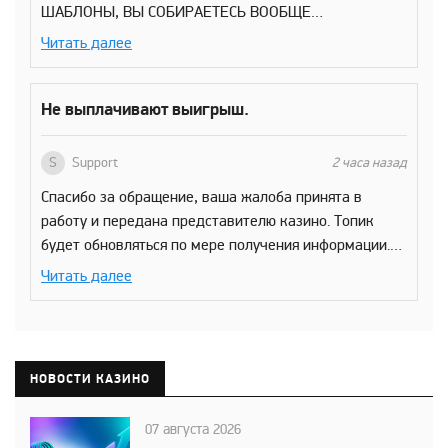
ШАБЛОНЫ, ВЫ СОБИРАЕТЕСЬ ВООБЩЕ
ВОЗВРАЩАТТ ВЫВОД МОЙ ИЛИ КАК.
Читать далее
Не выплачивают выигрыш.
S
Support
2 часа назад
Спасибо за обращение, ваша жалоба принята в
работу и передана представителю казино. Топик
будет обновляться по мере получения информации.
Предположительное время ответа казино - до 7
Читать далее
дней.
НОВОСТИ КАЗИНО
07 августа 2026