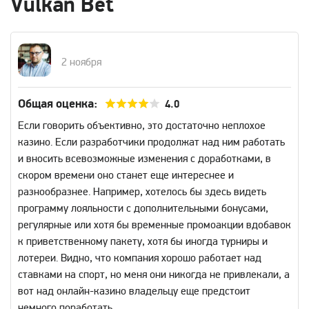
Vulkan Bet
2 ноября
Общая оценка:
4.0
Если говорить объективно, это достаточно неплохое
казино. Если разработчики продолжат над ним работать
и вносить всевозможные изменения с доработками, в
скором времени оно станет еще интереснее и
разнообразнее. Например, хотелось бы здесь видеть
программу лояльности с дополнительными бонусами,
регулярные или хотя бы временные промоакции вдобавок
к приветственному пакету, хотя бы иногда турниры и
лотереи. Видно, что компания хорошо работает над
ставками на спорт, но меня они никогда не привлекали, а
вот над онлайн-казино владельцу еще предстоит
немного поработать.