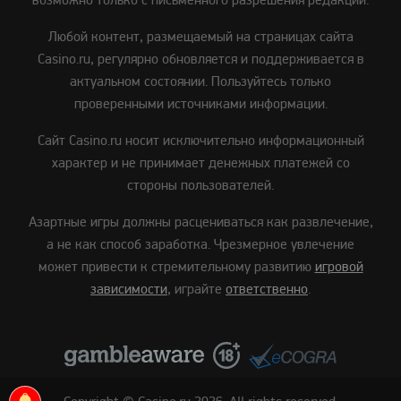
возможно только с письменного разрешения редакции.
Любой контент, размещаемый на страницах сайта
Сasino.ru, регулярно обновляется и поддерживается в
актуальном состоянии. Пользуйтесь только
проверенными источниками информации.
Сайт Сasino.ru носит исключительно информационный
характер и не принимает денежных платежей со
стороны пользователей.
Азартные игры должны расцениваться как развлечение,
а не как способ заработка. Чрезмерное увлечение
может привести к стремительному развитию
игровой
зависимости
, играйте
ответственно
.