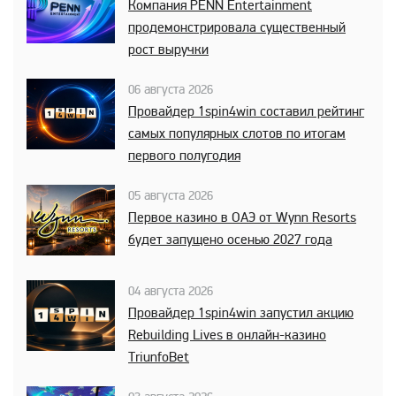
Компания PENN Entertainment
продемонстрировала существенный
рост выручки
06 августа 2026
Провайдер 1spin4win составил рейтинг
самых популярных слотов по итогам
первого полугодия
05 августа 2026
Первое казино в ОАЭ от Wynn Resorts
будет запущено осенью 2027 года
04 августа 2026
Провайдер 1spin4win запустил акцию
Rebuilding Lives в онлайн-казино
TriunfoBet