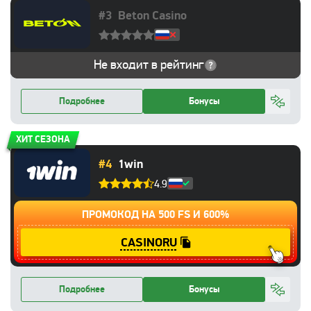
#3
Beton Casino
Не входит в рейтинг
Подробнее
Бонусы
ХИТ СЕЗОНА
#4
1win
4.9
CASINORU
Подробнее
Бонусы