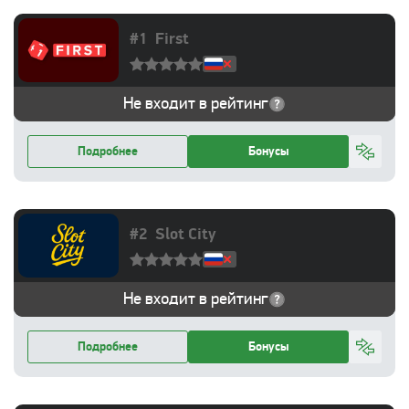
#1
First
Не входит в рейтинг
Подробнее
Бонусы
#2
Slot City
Не входит в рейтинг
Подробнее
Бонусы