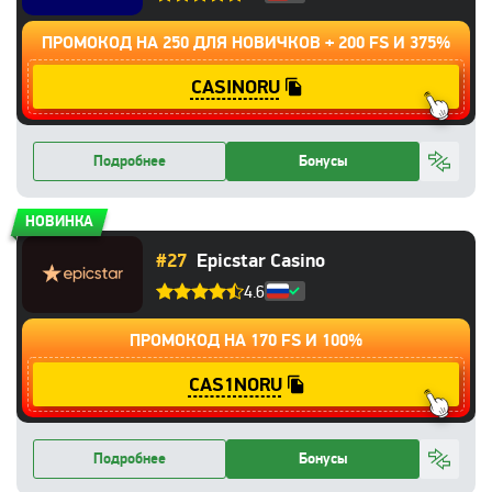
CASINORU
Подробнее
Бонусы
НОВИНКА
#27
Epicstar Casino
4.6
CAS1NORU
Подробнее
Бонусы