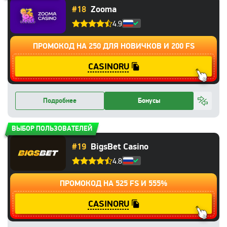
#18
Zooma
4.9
CASINORU
Подробнее
Бонусы
ВЫБОР ПОЛЬЗОВАТЕЛЕЙ
#19
BigsBet Casino
4.8
CASINORU