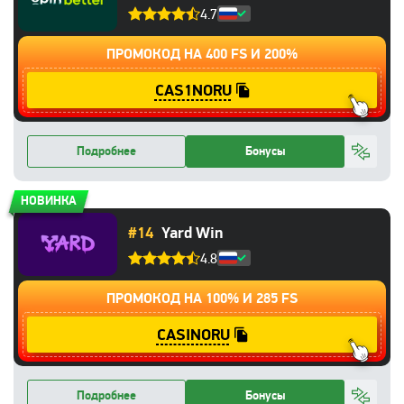
4.7
CAS1NORU
Подробнее
Бонусы
НОВИНКА
#14
Yard Win
4.8
CASINORU
Подробнее
Бонусы