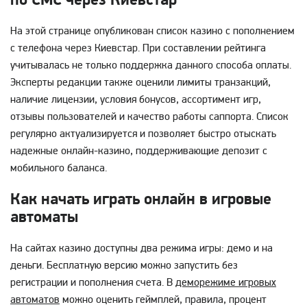
На этой странице опубликован список казино с пополнением
с телефона через Киевстар. При составлении рейтинга
учитывалась не только поддержка данного способа оплаты.
Эксперты редакции также оценили лимиты транзакций,
наличие лицензии, условия бонусов, ассортимент игр,
отзывы пользователей и качество работы саппорта. Список
регулярно актуализируется и позволяет быстро отыскать
надежные онлайн-казино, поддерживающие депозит с
мобильного баланса.
Как начать играть онлайн в игровые
автоматы
На сайтах казино доступны два режима игры: демо и на
деньги. Бесплатную версию можно запустить без
регистрации и пополнения счета. В
деморежиме игровых
автоматов
можно оценить геймплей, правила, процент