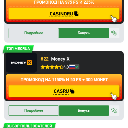
CASINORU
Подробнее
Бонусы
ТОП МЕСЯЦА
#22
Money X
4.8
CASRU
Подробнее
Бонусы
ВЫБОР ПОЛЬЗОВАТЕЛЕЙ