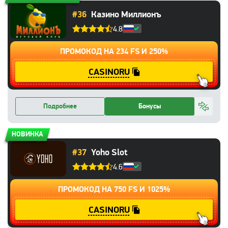
#36
Казино Миллионъ
4.8
CASINORU
Подробнее
Бонусы
НОВИНКА
#37
Yoho Slot
4.6
CASINORU