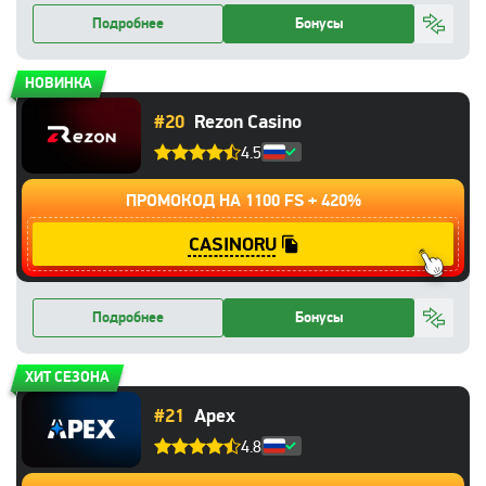
Подробнее
Бонусы
НОВИНКА
#20
Rezon Casino
4.5
CASINORU
Подробнее
Бонусы
ХИТ СЕЗОНА
#21
Apex
4.8