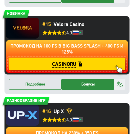
НОВИНКА
#15
Velora Casino
4.9
CASINORU
Подробнее
Бонусы
РАЗНООБРАЗИЕ ИГР
#16
Up X
4.9