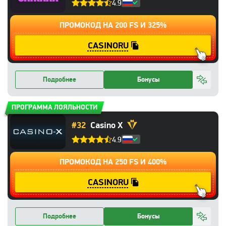
4.9
CASINORU
Подробнее
Бонусы
ПРОГРАММА ЛОЯЛЬНОСТИ
#32
Casino X
4.9
CASINORU
Подробнее
Бонусы