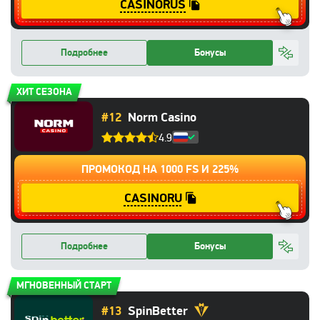
CASINORUS
Подробнее
Бонусы
ХИТ СЕЗОНА
#12
Norm Casino
4.9
CASINORU
Подробнее
Бонусы
МГНОВЕННЫЙ СТАРТ
#13
SpinBetter