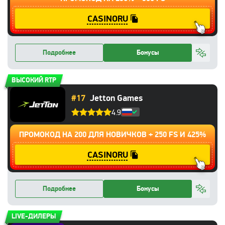
CASINORU
Подробнее
Бонусы
ВЫСОКИЙ RTP
#17
Jetton Games
4.9
CASINORU
Подробнее
Бонусы
LIVE-ДИЛЕРЫ