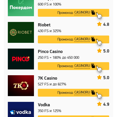
600 FS и 100%
SOFT
,
KA Gaming
,
Spinmatic
,
Fazi
,
Nucleus
,
Hacksaw Gaming
,
SmartSoft
CASINORU
Промокод:
Games
,
Mascot
,
Triple Cherry
,
Eurasian
Gaming
,
Amigo Gaming
,
Onlyplay
,
Vibra
4.8
Riobet
Gaming
,
GameBeat
,
InOut Games
430 FS и 325%
Количество игр
1464
CASINORU
Промокод:
Языки
Узбекский,
Английский,
Русский
5.0
Pinco Casino
250 FS + 180% до 450 000
Приложение
Windows
CASINORU
Промокод:
Новый бренд
Да
5.0
7K Casino
Криптовалютное
Да
527 FS и до 827%
CASINORU
Промокод:
Партнерская программа
Да
4.9
Vodka
350 FS и 125%
ЗАПРЕЩЕННЫЕ СТРАНЫ