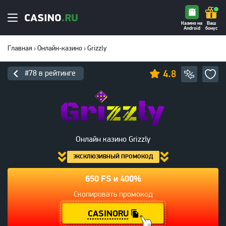
Казино на
Ваш
Android
бонус
Главная
›
Онлайн-казино
›
Grizzly
4.8
#78 в рейтинге
Онлайн казино Grizzly
ЭКСКЛЮЗИВНЫЙ ПРОМОКОД
650 FS и 400%
Скопировать промокод
CASINORU