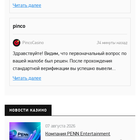
контроль перед выплатой. Главное — чтобы
Читать далее
проверка имела разумные сроки и не превращалась
в вечный квест.
pinco
PincoCasino
34 минуты назад
Здравствуйте! Видим, что первоначальный вопрос по
вашей жалобе был решен. После прохождения
стандартной верификации вы успешно вывели
средства, находящиеся на вашем балансе. Сейчас же
Читать далее
ваш аккаунт проходит дополнительную верификацию
в соответствии с пунктом 10.2 Пользовательского
Соглашения. Проверка проводится в целях
безопасности платформы и пользователей. Вывод
НОВОСТИ КАЗИНО
средств станет снова доступен только после
успешного прохождения процедуры. Если вы уже
07 августа 2026
предоставили запрошенную специалистами
Компания PENN Entertainment
информацию по электронной почте, пожалуйста,