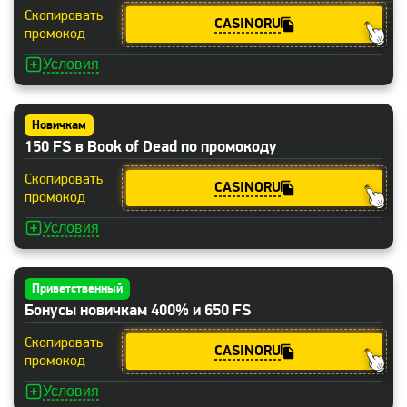
Скопировать
CASINORU
промокод
Условия
Новичкам
150 FS в Book of Dead по промокоду
Скопировать
CASINORU
промокод
Условия
Приветственный
Бонусы новичкам 400% и 650 FS
Скопировать
CASINORU
промокод
Условия