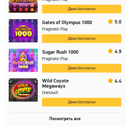
Демо бесплатно
5.0
Gates of Olympus 1000
Pragmatic Play
Демо бесплатно
4.9
Sugar Rush 1000
Pragmatic Play
Демо бесплатно
Wild Coyote
4.4
Megaways
Onetouch
Демо бесплатно
Посмотреть все