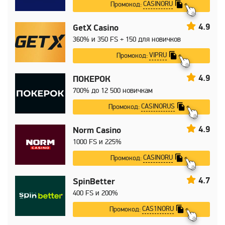
CASINORU
Промокод:
Австрия, Великобритания, Германия, Испания, Нидерланды,
4.9
GetX Casino
США, Франция, Коморы
360% и 350 FS + 150 для новичков
VIPRU
Промокод:
СЛУЖБА ПОДДЕРЖКИ
4.9
ПОКЕРОК
700% до 12 500 новичкам
Live Chat
Да
CASINORUS
Промокод:
E-mail
Да
4.9
Norm Casino
Языки службы
Русский
1000 FS и 225%
поддержки
CASINORU
Промокод:
4.7
SpinBetter
ФИНАНСОВАЯ ИНФОРМАЦИЯ
400 FS и 200%
CAS1NORU
Промокод:
Мин. депозит:
100