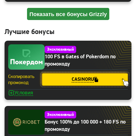
Показать все бонусы Grizzly
Лучшие бонусы
Эксклюзивный
100 FS в Gates of Pokerdom по
промокоду
Скопировать
CASINORU
промокод
Условия
Эксклюзивный
Бонус 100% до 100 000 + 180 FS по
промокоду