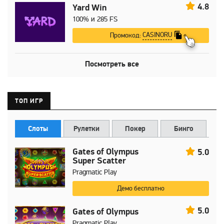
4.8
Yard Win
Мин. сумма вывода:
1000
100% и 285 FS
Валюта счета:
RUB, USD, UZS
CASINORU
Промокод:
Лимит на вывод
1 000 000 в день
средств:
Посмотреть все
Ограничение за
Без ограничений
транзакцию:
ТОП ИГР
Способы пополнения
Мир, СБП,
Visa
,
Mastercard
, Tether,
Bitcoin
,
Ethereum
,
Litecoin
,
Tron
,
Слоты
Рулетки
Покер
Бинго
Сбербанк
, FK Wallet, Банк ВТБ,
Криптовалюта, SberPay, Piastrix, Т-
Gates of Olympus
5.0
Банк, Telegram Stars, Alfa Pay
Super Scatter
Pragmatic Play
Способы вывода
Мир, СБП,
Visa
,
Mastercard
, Tether,
Tron
, Банк ВТБ, FK Wallet,
Сбербанк
,
Демо бесплатно
Piastrix, Альфа-Банк, Т-Банк
5.0
Gates of Olympus
Скорость выплат:
0-24 часов
Pragmatic Play