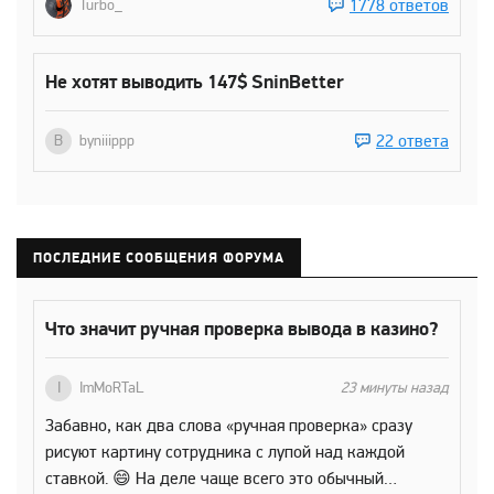
1778 ответов
Turbo_
Не хотят выводить 147$ SninBetter
22 ответа
B
byniiippp
ПОСЛЕДНИЕ СООБЩЕНИЯ ФОРУМА
Что значит ручная проверка вывода в казино?
I
ImMoRTaL
23 минуты назад
Забавно, как два слова «ручная проверка» сразу
рисуют картину сотрудника с лупой над каждой
ставкой. 😄 На деле чаще всего это обычный