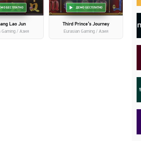
ЕМО БЕСПЛАТНО
ДЕМО БЕСПЛАТНО
hang Lao Jun
Third Prince’s Journey
n Gaming
/ Азия
Eurasian Gaming
/ Азия