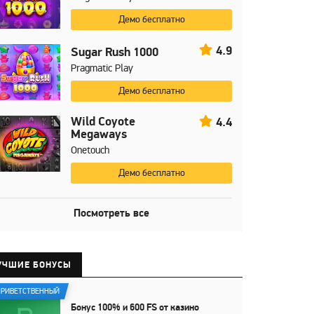
Демо бесплатно
4.9
Sugar Rush 1000
Pragmatic Play
Демо бесплатно
Wild Coyote
4.4
Megaways
Onetouch
Демо бесплатно
Посмотреть все
УЧШИЕ БОНУСЫ
ПРИВЕТСТВЕННЫЙ
Бонус
100%
и
600 FS
от казино