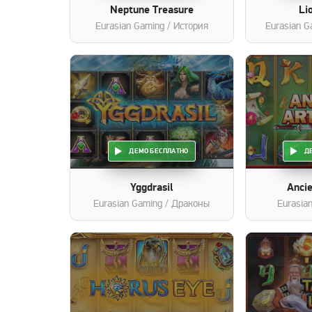
Neptune Treasure
Li
Eurasian Gaming
/ История
Eurasian G
ДЕМО БЕСПЛАТНО
Д
Yggdrasil
Ancie
Eurasian Gaming
/ Драконы
Eurasia