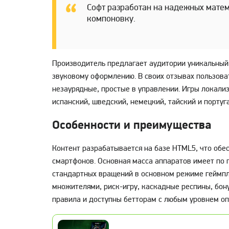
Софт разработан на надежных матем
компоновку.
Производитель предлагает аудитории уникальный 
звуковому оформлению. В своих отзывах пользова
незаурядные, простые в управлении. Игры локализ
испанский, шведский, немецкий, тайский и португ
Особенности и преимущества
Контент разрабатывается на базе HTML5, что обес
смартфонов. Основная масса аппаратов имеет по 
стандартных вращений в основном режиме геймпл
множителями, риск-игру, каскадные респины, бон
правила и доступны бетторам с любым уровнем оп