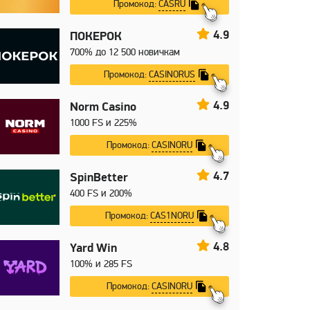
CASRU
Промокод:
4.9
ПОКЕРОК
700% до 12 500 новичкам
CASINORUS
Промокод:
4.9
Norm Casino
1000 FS и 225%
CASINORU
Промокод:
4.7
SpinBetter
400 FS и 200%
CAS1NORU
Промокод:
4.8
Yard Win
100% и 285 FS
CASINORU
Промокод: