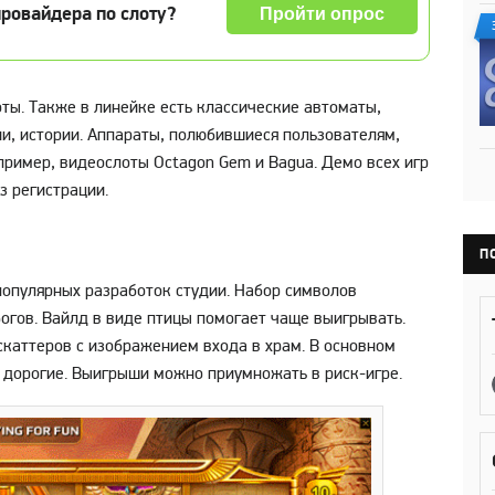
ровайдера по слоту?
Пройти опрос
ты. Также в линейке есть классические автоматы,
и, истории. Аппараты, полюбившиеся пользователям,
пример, видеослоты Octagon Gem и Bagua. Демо всех игр
з регистрации.
П
популярных разработок студии. Набор символов
богов. Вайлд в виде птицы помогает чаще выигрывать.
каттеров с изображением входа в храм. В основном
дорогие. Выигрыши можно приумножать в риск-игре.