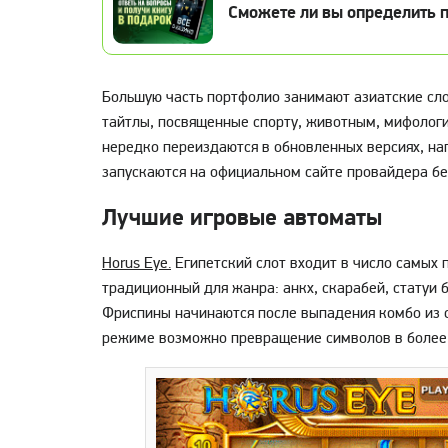
Сможете ли вы определить п
Большую часть портфолио занимают азиатские сло
тайтлы, посвященные спорту, животным, мифологи
нередко переиздаются в обновленных версиях, на
запускаются на официальном сайте провайдера бе
Лучшие игровые автоматы
Horus Eye.
Египетский слот входит в число самых 
традиционный для жанра: анкх, скарабей, статуи 
Фриспины начинаются после выпадения комбо из с
режиме возможно превращение символов в более 