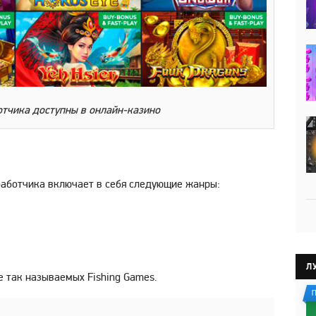
тчика доступны в онлайн-казино
работчика включает в себя следующие жанры:
Л
 так называемых Fishing Games.