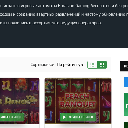
 играть в игровые автоматы Eurasian Gaming бесплатно и без рег
ходом к созданию азартных развлечений и частому обновлению п
лоты появились в ассортименте ведущих операторов.
Сортировка:
По рейтингу
Р
ЕМО БЕСПЛАТНО
ДЕМО БЕСПЛАТНО