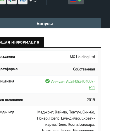
+15
Бонусы
БЩАЯ ИНФОРМАЦИЯ
ладелец
MX Holding Ltd
латформа
Собственная
ицензия
Анжуан: ALSI-082404007-
F11
од основания
2019
иды игр
Маджонг,
Хай-ло,
Понтун,
Сик-бо,
Покер
,
Крэпс,
Live-дилер
,
Скретч-
карты,
Кено,
Кости,
Баккара,
Блэкджек
,
Бинго
,
Видеопокер,