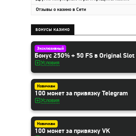
Отзывы о казино в Сети
БОНУСЫ КАЗИНО
Эксклюзивный
Бонус 250% + 50 FS в Original Slo
Условия
Новичкам
100 монет за привязку Telegram
Условия
Новичкам
100 монет за привязку VK