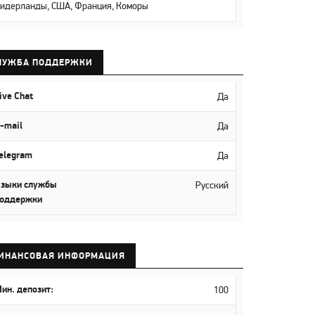
идерланды, США, Франция, Коморы
ЛУЖБА ПОДДЕРЖКИ
ive Chat
Да
-mail
Да
elegram
Да
зыки службы
Русский
оддержки
ИНАНСОВАЯ ИНФОРМАЦИЯ
ин. депозит:
100