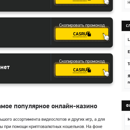
Н
Скопировать промокод
С
CASRU
L
E
Скопировать промокод
T
онет
CASRU
Я
п
амое популярное онлайн-казино
Ф
льшого ассортимента видеослотов и других игр, а для
М
ты при помощи криптовалютных кошельков. На фоне