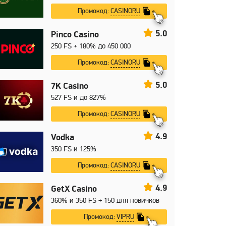
CASINORU
Промокод:
5.0
Pinco Casino
250 FS + 180% до 450 000
CASINORU
Промокод:
5.0
7K Casino
527 FS и до 827%
CASINORU
Промокод:
4.9
Vodka
350 FS и 125%
CASINORU
Промокод:
4.9
GetX Casino
360% и 350 FS + 150 для новичков
VIPRU
Промокод: