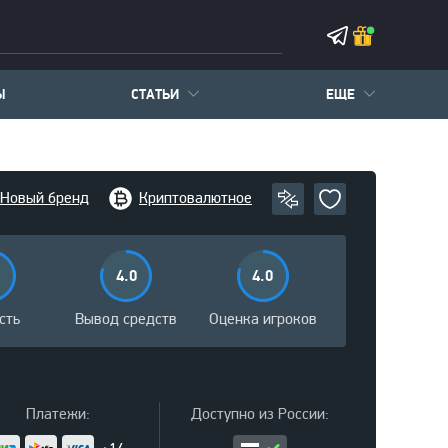
Ваш
бонус
Ы
СТАТЬИ
ЕЩЕ
Новый бренд
Криптовалютное
0
4.0
4.0
сть
Вывод средств
Оценка игроков
Платежи:
Доступно из России: