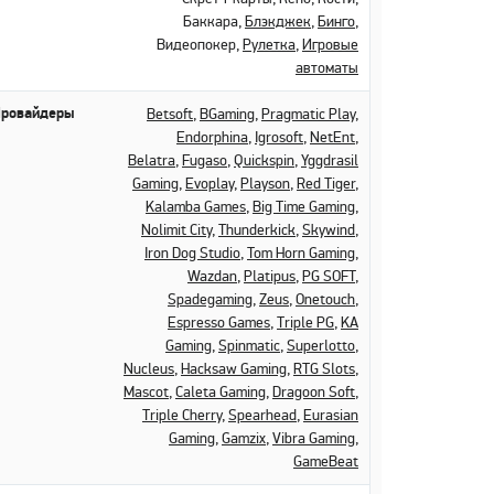
Баккара,
Блэкджек
,
Бинго
,
Видеопокер,
Рулетка
,
Игровые
автоматы
ровайдеры
Betsoft
,
BGaming
,
Pragmatic Play
,
Endorphina
,
Igrosoft
,
NetEnt
,
Belatra
,
Fugaso
,
Quickspin
,
Yggdrasil
Gaming
,
Evoplay
,
Playson
,
Red Tiger
,
Kalamba Games
,
Big Time Gaming
,
Nolimit City
,
Thunderkick
,
Skywind
,
Iron Dog Studio
,
Tom Horn Gaming
,
Wazdan
,
Platipus
,
PG SOFT
,
Spadegaming
,
Zeus
,
Onetouch
,
Espresso Games
,
Triple PG
,
KA
Gaming
,
Spinmatic
,
Superlotto
,
Nucleus
,
Hacksaw Gaming
,
RTG Slots
,
Mascot
,
Caleta Gaming
,
Dragoon Soft
,
Triple Cherry
,
Spearhead
,
Eurasian
Gaming
,
Gamzix
,
Vibra Gaming
,
GameBeat