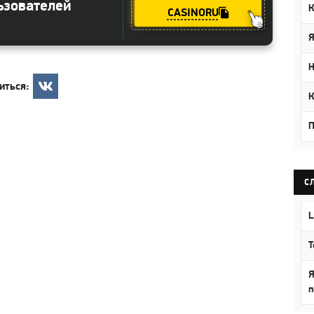
ьзователей
К
CASINORU
Я
Н
иться:
К
П
С
L
T
Я
п