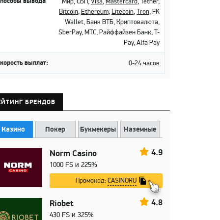
пособы вывода
Мир, СБП,
Visa
,
Mastercard
, Tether,
Bitcoin
,
Ethereum
,
Litecoin
,
Tron
, FK
Wallet, Банк ВТБ, Криптовалюта,
SberPay, МТС, Райффайзен Банк, T-
Pay, Alfa Pay
корость выплат:
0-24 часов
ЕЙТИНГ БРЕНДОВ
Казино
Покер
Букмекеры
Наземные
4.9
Norm Casino
1000 FS и 225%
CASINORU
Промокод:
4.8
Riobet
430 FS и 325%